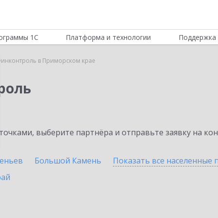
ограммы 1С
Платформа и технологии
Поддержка 
инконтроль в Приморском крае
роль
очками, выберите партнёра и отправьте заявку на ко
сеньев
Большой Камень
Показать все населенные
рай