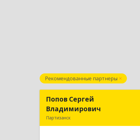
Рекомендованные партнеры
Попов Сергей
Попов Серге
Владимирович
Владимирови
Партизанск
692922, Приморский край, г. Находка
ул. Пограничная, 30-1