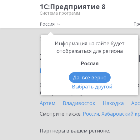
1С:Предприятие 8
Система программ
Россия
Пр
Главная
Сервисы ИТС
1С-Финконтроль
1С-Ф
Информация на сайте будет
отображаться для региона
Заказать 1С-Финконт
Россия
в Приморском крае
Да, все верно
Ознакомьтесь с информационными карт
Выбрать другой
внедрение продукта.
Артем
Владивосток
Находка
Ар
Смотрите также:
Россия
,
Хабаровский к
Партнеры в вашем регионе: