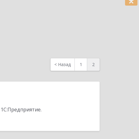
<
Назад
1
2
 1С:Предприятие.