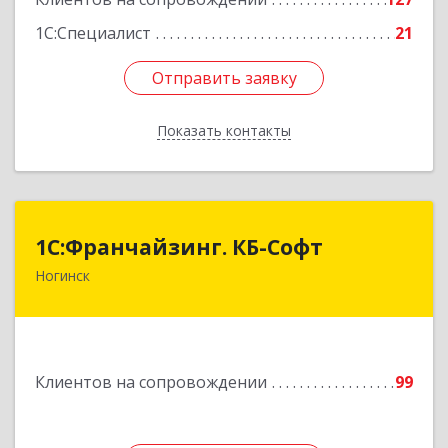
1С:Специалист
21
Отправить заявку
Отправить заявку
Показать контакты
Назад
1С:Франчайзинг. КБ-Софт
1С:Франчайзинг. КБ-Софт
Ногинск
142400, Московская обл, г.о Богородский,
Ногинск г, Индустриальная ул, Здание № 41В,
оф.449
Подробнее
Клиентов на сопровождении
99