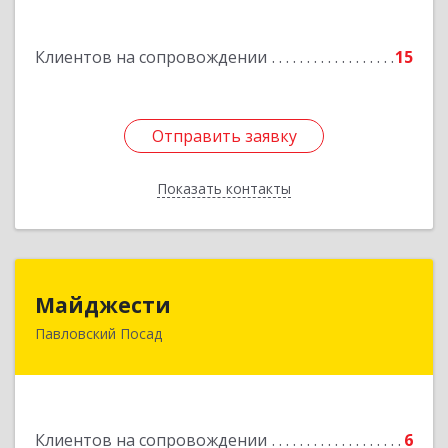
Подробнее
Клиентов на сопровождении
15
Отправить заявку
Отправить заявку
Показать контакты
Назад
Майджести
Майджести
Павловский Посад
142502, Московская обл, Павлово-Посадский р-
н, Павловский Посад г, Южная ул, дом № 22,
кв.59
Подробнее
Клиентов на сопровождении
6