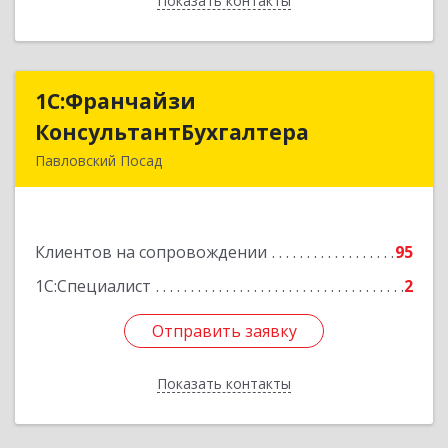
Показать контакты
Назад
1С:Франчайзи
1С:Франчайзи
КонсультантБухгалтера
КонсультантБухгалтера
Павловский Посад
142500, Московская обл, Павловский Посад г,
Каляева ул, дом № 3, оф.38
Клиентов на сопровождении
95
Подробнее
1С:Специалист
2
Отправить заявку
Отправить заявку
Показать контакты
Назад