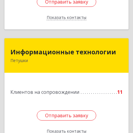
Отправить заявку
Отправить заявку
Показать контакты
Назад
Информационные технологии
Информационные технологии
Петушки
601144, Владимирская обл, Петушки г,
Маяковского ул, дом № 19
Подробнее
Клиентов на сопровождении
11
Отправить заявку
Отправить заявку
Показать контакты
Назад