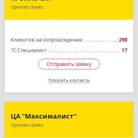
Орехово-Зуево
142600, Московская обл, Орехово-Зуево г,
Бабушкина ул, дом № 2А, пом.31
Подробнее
Клиентов на сопровождении
298
1С:Специалист
17
Отправить заявку
Отправить заявку
Показать контакты
Назад
ЦА "Максималист"
ЦА "Максималист"
Орехово-Зуево
142600, Московская обл, Орехово-Зуево г,
Ленина ул, дом № 78