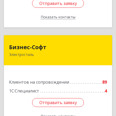
Отправить заявку
Отправить заявку
Показать контакты
Назад
Бизнес-Софт
Бизнес-Софт
Электросталь
144000, Московская обл, Электросталь г, Карла
Маркса ул, дом № 26
Подробнее
Клиентов на сопровождении
89
1С:Специалист
4
Отправить заявку
Отправить заявку