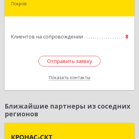
Покров
601122, Владимирская обл, Петушинский р-н,
Покров г, 3 Интернационала ул, дом № 55, кв.9
Подробнее
Клиентов на сопровождении
8
Отправить заявку
Отправить заявку
Показать контакты
Назад
Ближайшие партнеры из соседних
регионов
КРОНАС-СКТ
КРОНАС-СКТ