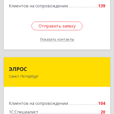
Клиентов на сопровождении
139
Подробнее
Отправить заявку
Отправить заявку
Показать контакты
Назад
ЭЛРОС
ЭЛРОС
Санкт-Петербург
191024, Санкт-Петербург г, Тележная ул, дом №
22, кв.6
Подробнее
Клиентов на сопровождении
104
1С:Специалист
20