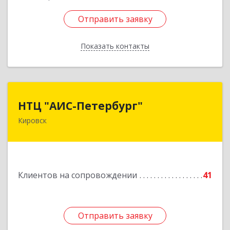
Отправить заявку
Отправить заявку
Показать контакты
Назад
НТЦ "АИС-Петербург"
НТЦ "АИС-Петербург"
Кировск
187342, Ленинградская обл, Кировск г, р-н
Кировский, Новая ул, дом № 5, а/я 11
Подробнее
Клиентов на сопровождении
41
Отправить заявку
Отправить заявку