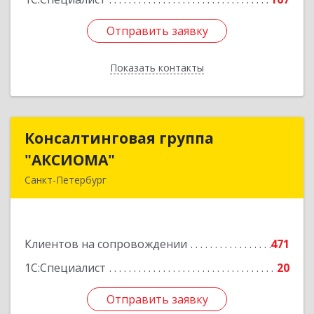
Отправить заявку
Отправить заявку
Показать контакты
Назад
Консалтинговая группа
Консалтинговая группа
"АКСИОМА"
"АКСИОМА"
Санкт-Петербург
197374, Санкт-Петербург г, Мебельная ул, дом
№ 12, корпус 1, литер А, пом.20Н, оф. 145
Клиентов на сопровождении
471
Подробнее
1С:Специалист
20
Отправить заявку
Отправить заявку