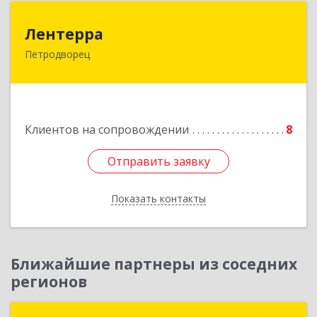
Лентерра
Лентерра
Петродворец
198517, Санкт-Петербург, Петергоф г,
Ропшинское шоссе, дом № 3, корпус 2, кв.99
Подробнее
Клиентов на сопровождении
8
Отправить заявку
Отправить заявку
Показать контакты
Назад
Ближайшие партнеры из соседних
регионов