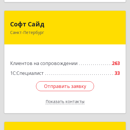
Софт Сайд
Софт Сайд
Санкт-Петербург
190020, Санкт-Петербург г, Рижский пр, дом №
58, оф.301
Подробнее
Клиентов на сопровождении
263
1С:Специалист
33
Отправить заявку
Отправить заявку
Показать контакты
Назад