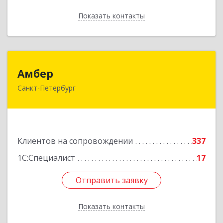
Показать контакты
Назад
Амбер
Амбер
Санкт-Петербург
191119, Санкт-Петербург г, Правды ул, дом №
16
Подробнее
Клиентов на сопровождении
337
1С:Специалист
17
Отправить заявку
Отправить заявку
Показать контакты
Назад