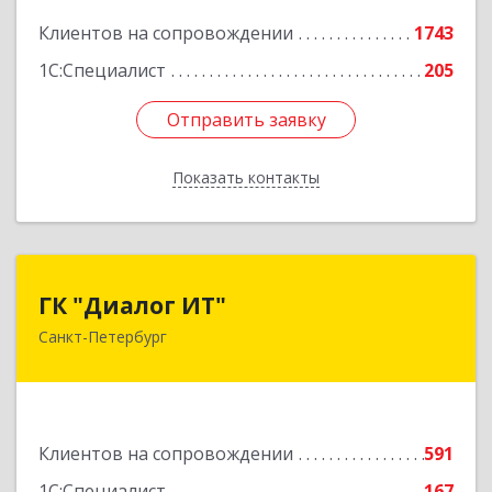
17часть, 44
Клиентов на сопровождении
1743
1С:Специалист
205
Подробнее
Отправить заявку
Отправить заявку
Показать контакты
Назад
ГК "Диалог ИТ"
ГК "Диалог ИТ"
Санкт-Петербург
194100, Санкт-Петербург г, вн.тер.г.
муниципальный округ Сампсониевское,
Большой Сампсониевский пр-кт, дом № 68,
литера Н, пом.25-Н, ком.№42
Клиентов на сопровождении
591
Подробнее
1С:Специалист
167