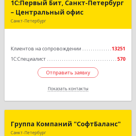
1С:Первый Бит, Санкт-Петербург
1С:Первый Бит, Санкт-Петербург
– Центральный офис
– Центральный офис
Санкт-Петербург
г.Санкт-Петербург, Невский проспект, 10
Подробнее
Клиентов на сопровождении
13251
1С:Специалист
570
Отправить заявку
Отправить заявку
Показать контакты
Назад
Группа Компаний "СофтБаланс"
Группа Компаний "СофтБаланс"
Санкт-Петербург
195112, Санкт-Петербург г, Заневский пр-кт,