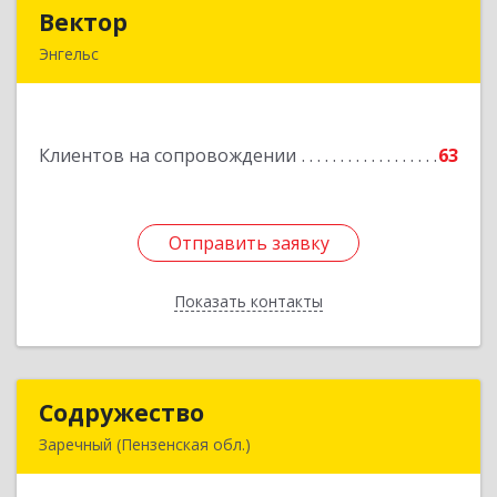
Вектор
Вектор
Энгельс
413107, Саратовская обл, Энгельс г, Трудовая
ул, дом № 12/1, квартира №216
Клиентов на сопровождении
63
Подробнее
Отправить заявку
Отправить заявку
Показать контакты
Назад
Содружество
Содружество
Заречный (Пензенская обл.)
442962, Пензенская обл, Заречный г,
Промышленная ул, дом № 25