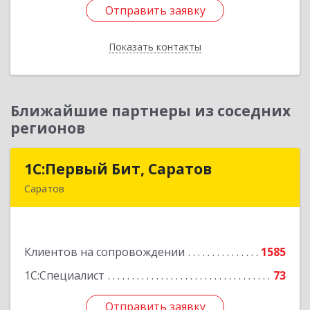
Отправить заявку
Отправить заявку
Показать контакты
Назад
Ближайшие партнеры из соседних
регионов
1С:Первый Бит, Саратов
1С:Первый Бит, Саратов
Саратов
410005, Саратовская обл, Саратов г,
Астраханская ул, дом № 87, корпус 50
Клиентов на сопровождении
1585
Подробнее
1С:Специалист
73
Отправить заявку
Отправить заявку