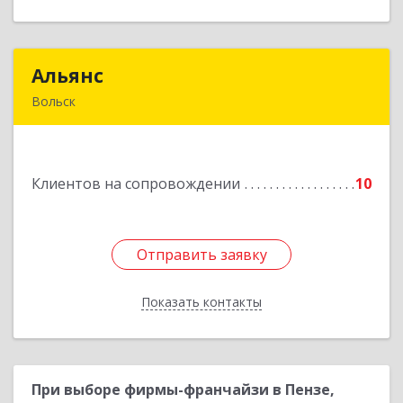
Альянс
Альянс
Вольск
412900, Саратовская обл, Вольск г, Клочкова ул,
дом № 83а
Клиентов на сопровождении
10
Подробнее
Отправить заявку
Отправить заявку
Показать контакты
Назад
При выборе фирмы-франчайзи в Пензе,