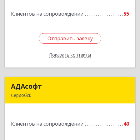
Клиентов на сопровождении
55
Подробнее
Отправить заявку
Отправить заявку
Показать контакты
Назад
АДАсофт
АДАсофт
Сердобск
442894, Пензенская обл, Сердобск г,
Чайковского ул, дом № 96А, кв.6
Клиентов на сопровождении
40
Подробнее