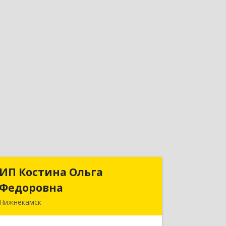
ИП Костина Ольга
ИП Костина Ольга
Федоровна
Федоровна
Нижнекамск
Подробнее