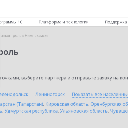
ограммы 1С
Платформа и технологии
Поддержка 
Финконтроль в Нижнекамске
роль
очками, выберите партнёра и отправьте заявку на ко
еленодольск
Лениногорск
Показать все населенн
арстан (Татарстан)
,
Кировская область
,
Оренбургская о
ь
,
Удмуртская республика
,
Ульяновская область
,
Чувашск