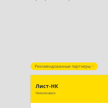
Рекомендованные партнеры
Лист-Н
Лист-НК
Нижнекамск
423585, Татарстан Респ
Нижнекамский р-н, Нижнекамск г
Вокзальная ул, дом № 38 Г, оф.2