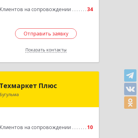
20 "В"
Клиентов на сопровождении
34
Подробнее
Отправить заявку
Отправить заявку
Показать контакты
Назад
Техмаркет Плюс
Техмаркет Плюс
Бугульма
423231, РТ, Бугульма, ул.Белинского,
д.13
Подробнее
Клиентов на сопровождении
10