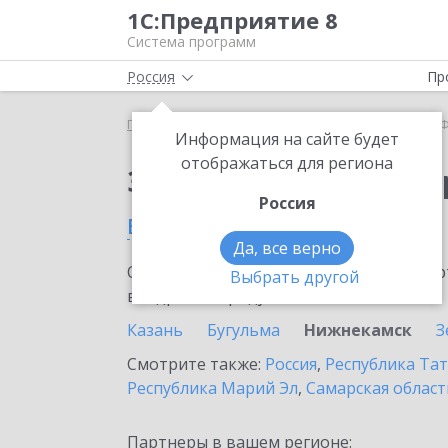
1С:Предприятие 8
Система программ
Россия
Пр
Главная
Сервисы ИТС
1С-Финконтроль
1С-
Информация на сайте будет
отображаться для региона
Заказать 1С-Финконт
Россия
в Нижнекамске
Да, все верно
Ознакомьтесь с информационными карт
Выбрать другой
внедрение продукта.
Казань
Бугульма
Нижнекамск
З
Смотрите также:
Россия
,
Республика Тат
Республика Марий Эл
,
Самарская област
Партнеры в вашем регионе: