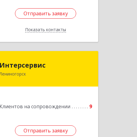
Отправить заявку
Отправить заявку
Показать контакты
Назад
Интерсервис
Интерсервис
Лениногорск
423250, Татарстан Респ, Лениногорск
г, Гагарина ул, дом № 36
Подробнее
Клиентов на сопровождении
9
Отправить заявку
Отправить заявку