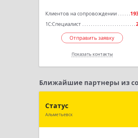
Подробне
Клиентов на сопровождении
19
1С:Специалист
Отправить заявку
Отправить заявку
Показать контакты
Назад
Ближайшие партнеры из со
Стату
Статус
Альметьевск
423450, Татарстан Респ, Альметьевс
г, Мира ул, дом № 1