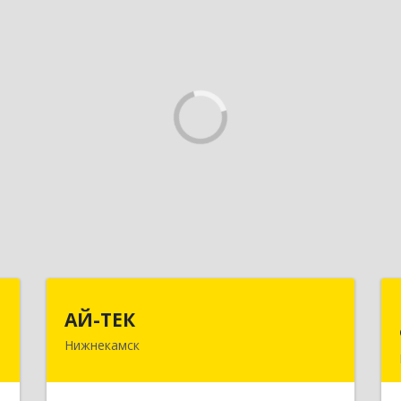
К
АЙ-ТЕК
АЙ-ТЕК
Нижнекамск
,
423570, Татарстан Респ,
,
Нижнекамский р-н, Нижнекамск г,
9
Шинников пр-кт, дом № 13А,