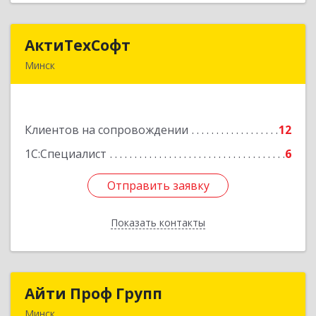
АктиТехСофт
АктиТехСофт
Минск
Республика Беларусь, г. Минск, ул.
Германовская, 17-61
Клиентов на сопровождении
12
Подробнее
1С:Специалист
6
Отправить заявку
Отправить заявку
Показать контакты
Назад
Айти Проф Групп
Айти Проф Групп
Минск