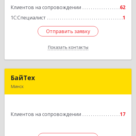
Клиентов на сопровождении
62
Подробнее
1С:Специалист
1
Отправить заявку
Отправить заявку
Показать контакты
Назад
БайТех
БайТех
Минск
220014, г. Минск, Республика Беларусь, ул.
Минина, 23а
Клиентов на сопровождении
17
Подробнее