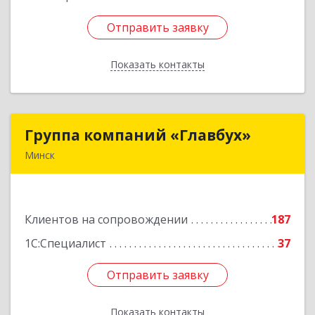
Отправить заявку
Отправить заявку
Показать контакты
Назад
Группа компаний «Главбух»
Группа компаний «Главбух»
Минск
220073, г.Минск, ул.Скрыганова, д.6
Подробнее
Клиентов на сопровождении
187
1С:Специалист
37
Отправить заявку
Отправить заявку
Показать контакты
Назад