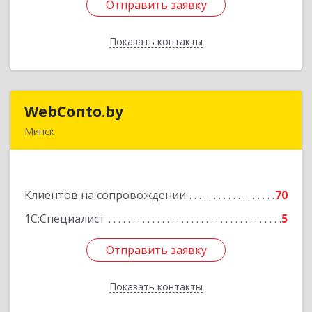
Отправить заявку
Отправить заявку
Показать контакты
Назад
WebConto.by
WebConto.by
Минск
РБ, г. Минск, ул. Ложинская 9, офис 13Н
Подробнее
Клиентов на сопровождении
70
1С:Специалист
5
Отправить заявку
Отправить заявку
Показать контакты
Назад