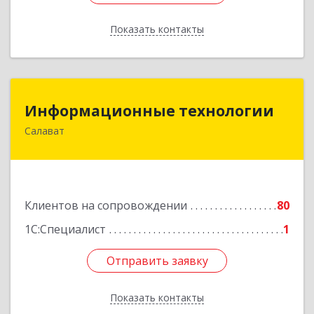
Показать контакты
Назад
Информационные технологии
Информационные технологии
Салават
453259, Башкортостан Респ, Салават г,
Северная ул, дом № 15, оф.108
Подробнее
Клиентов на сопровождении
80
1С:Специалист
1
Отправить заявку
Отправить заявку
Показать контакты
Назад