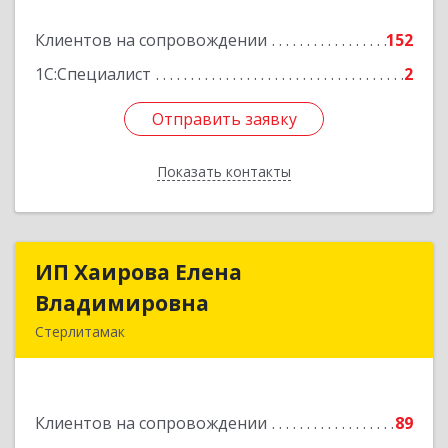
Клиентов на сопровождении
152
Подробнее
1С:Специалист
2
Отправить заявку
Отправить заявку
Показать контакты
Назад
ИП Хаирова Елена
ИП Хаирова Елена
Владимировна
Владимировна
Стерлитамак
Подробнее
Клиентов на сопровождении
89