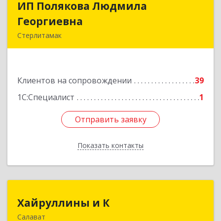
ИП Полякова Людмила
ИП Полякова Людмила
Георгиевна
Георгиевна
Стерлитамак
453120, Башкортостан Респ, Стерлитамак г,
Имая Насыри ул, дом № 1, кв.74
Клиентов на сопровождении
39
Подробнее
1С:Специалист
1
Отправить заявку
Отправить заявку
Показать контакты
Назад
Хайруллины и К
Хайруллины и К
Салават
453251, Башкортостан Респ, Салават г,