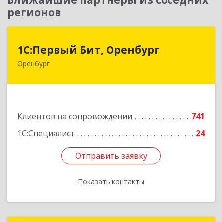
Ближайшие партнеры из соседних
регионов
1С:Первый Бит, Оренбург
1С:Первый Бит, Оренбург
Оренбург
460044, Оренбургская обл, Оренбург, Березка
ул, дом № 2/5, пом.4
Подробнее
Клиентов на сопровождении
741
1С:Специалист
24
Отправить заявку
Отправить заявку
Показать контакты
Назад