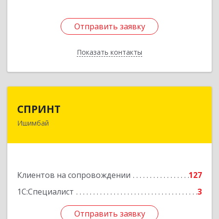
Отправить заявку
Отправить заявку
Показать контакты
Назад
СПРИНТ
СПРИНТ
Ишимбай
453201, Башкортостан Респ, Ишимбайский р-н,
Ишимбай г, Якупа Кулмыя ул, дом № 25
Подробнее
Клиентов на сопровождении
127
1С:Специалист
3
Отправить заявку
Отправить заявку