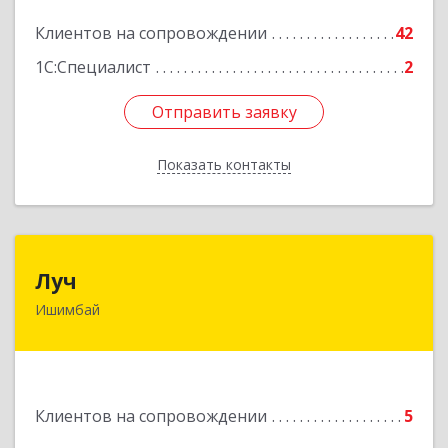
Подробнее
Клиентов на сопровождении
42
1С:Специалист
2
Отправить заявку
Отправить заявку
Показать контакты
Назад
Луч
Луч
Ишимбай
453215, Башкортостан Респ, Ишимбайский р-н,
Ишимбай г, Ленина пр-кт, дом № 29, кв.29
Подробнее
Клиентов на сопровождении
5