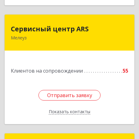
Сервисный центр ARS
Сервисный центр ARS
Мелеуз
Подробнее
Клиентов на сопровождении
55
Отправить заявку
Отправить заявку
Показать контакты
Назад