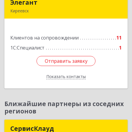
Элегант
Элегант
Киреевск
301262, Тульская обл, Киреевск г, Чехова ул,
дом № 1
Клиентов на сопровождении
11
Подробнее
1С:Специалист
1
Отправить заявку
Отправить заявку
Показать контакты
Назад
Ближайшие партнеры из соседних
регионов
СервисКлауд
СервисКлауд