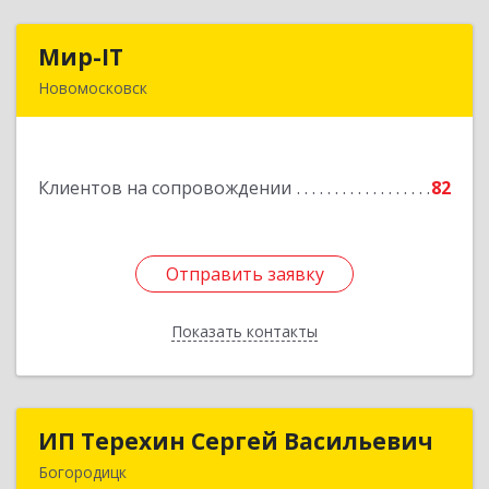
Мир-IT
Мир-IT
Новомосковск
301650, Тульская обл, Новомосковск г,
Садовского ул, дом № 28, оф.2
Клиентов на сопровождении
82
Подробнее
Отправить заявку
Отправить заявку
Показать контакты
Назад
ИП Терехин Сергей Васильевич
ИП Терехин Сергей Васильевич
Богородицк