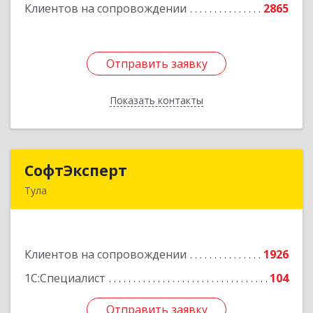
Клиентов на сопровождении
2865
Подробнее
Отправить заявку
Отправить заявку
Показать контакты
Назад
СофтЭксперт
СофтЭксперт
Тула
300013, Тульская обл, Тула г, Болдина ул, дом №
41А, пом.47, оф.1-4
Клиентов на сопровождении
1926
Подробнее
1С:Специалист
104
Отправить заявку
Отправить заявку