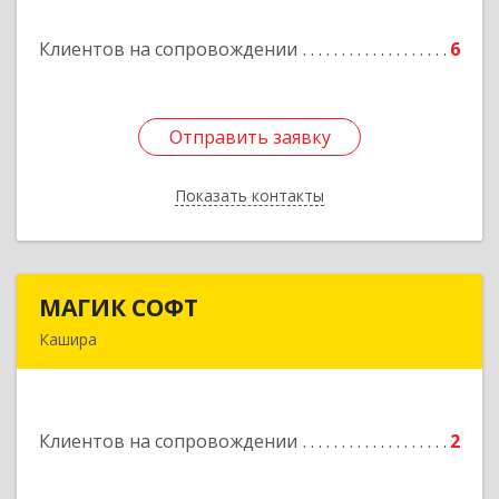
Клиентов на сопровождении
6
Подробнее
Отправить заявку
Отправить заявку
Показать контакты
Назад
МАГИК СОФТ
МАГИК СОФТ
Кашира
Подробнее
Клиентов на сопровождении
2