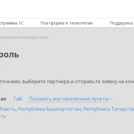
ограммы 1С
Платформа и технологии
Поддержка 
инконтроль в Бугуруслане
роль
очками, выберите партнёра и отправьте заявку на ко
лан
Гай
Показать все населенные
пункты
бласть
,
Республика Башкортостан
,
Республика Татарста
сть