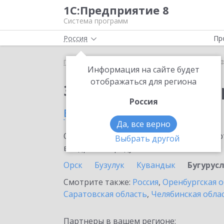
1С:Предприятие 8
Система программ
Россия
Пр
Главная
Сервисы ИТС
1С-Финконтроль
1С-Ф
Информация на сайте будет
отображаться для региона
Заказать 1С-Финконт
Россия
в Бугуруслане
Да, все верно
Ознакомьтесь с информационными карт
Выбрать другой
внедрение продукта.
Орск
Бузулук
Кувандык
Бугурус
Смотрите также:
Россия
,
Оренбургская о
Саратовская область
,
Челябинская обла
Партнеры в вашем регионе: