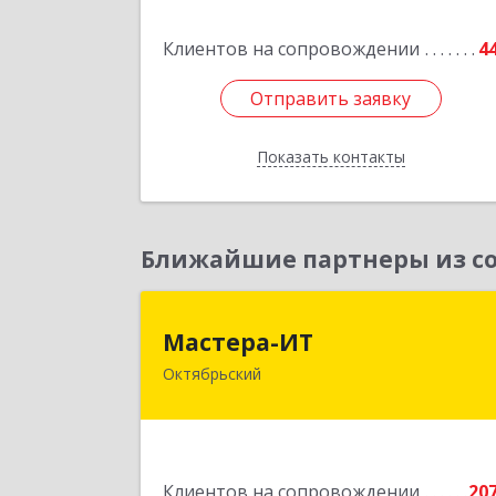
Клиентов на сопровождении
4
Подробне
Отправить заявку
Отправить заявку
Показать контакты
Назад
Ближайшие партнеры из со
Мастера-И
Мастера-ИТ
Октябрьский
452607, Башкортостан Респ
Октябрьский г, Комсомольская ул
дом № 20, оф."МИТ
Подробне
Клиентов на сопровождении
20