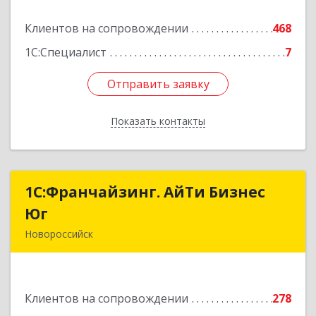
Подробнее
Клиентов на сопровождении
468
1С:Специалист
7
Отправить заявку
Отправить заявку
Показать контакты
Назад
1С:Франчайзинг. АйТи Бизнес
1С:Франчайзинг. АйТи Бизнес
Юг
Юг
Новороссийск
353907, Краснодарский край, Новороссийск г,
Видова ул, дом № 65, оф.2
Клиентов на сопровождении
278
Подробнее