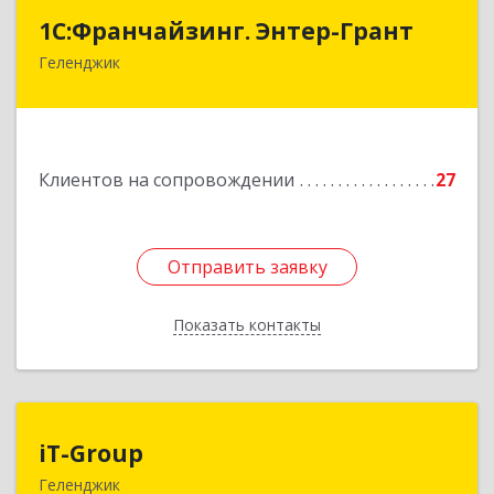
1С:Франчайзинг. Энтер-Грант
1С:Франчайзинг. Энтер-Грант
Геленджик
353467, Краснодарский край, Геленджик г,
Дачная ул, дом № 17
Подробнее
Клиентов на сопровождении
27
Отправить заявку
Отправить заявку
Показать контакты
Назад
iT-Group
iT-Group
Геленджик
353460, Краснодарский край, Геленджик г,