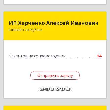
ИП Харченко Алексей Иванович
ИП Харченко Алексей Иванович
Славянск-на-Кубани
353 579, Краснодарский край, ст.Петровская,
ул.Кирпичная д.32
Подробнее
Клиентов на сопровождении
14
Отправить заявку
Отправить заявку
Показать контакты
Назад