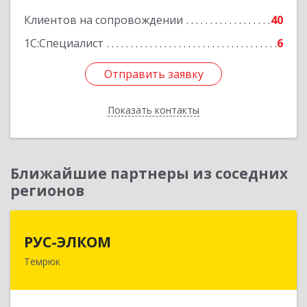
Клиентов на сопровождении
40
1С:Специалист
6
Отправить заявку
Отправить заявку
Показать контакты
Назад
Ближайшие партнеры из соседних
регионов
РУС-ЭЛКОМ
РУС-ЭЛКОМ
Темрюк
353500, Краснодарский край, Темрюкский р-н,
Темрюк г, Ленина ул, дом № 104