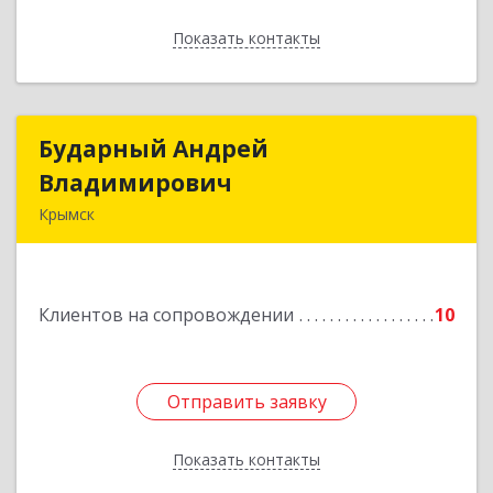
Показать контакты
Назад
Бударный Андрей
Бударный Андрей
Владимирович
Владимирович
Крымск
353389, Краснодарский край, Крымск г,
Революционная ул, дом № 47
Клиентов на сопровождении
10
Подробнее
Отправить заявку
Отправить заявку
Показать контакты
Назад