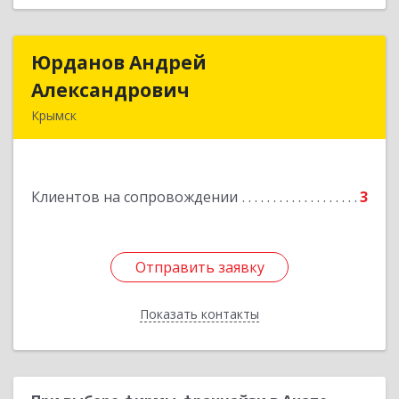
Юрданов Андрей
Юрданов Андрей
Александрович
Александрович
Крымск
353384 Краснодарский край г. Крымск ул.
Юбилейная 8
Клиентов на сопровождении
3
Подробнее
Отправить заявку
Отправить заявку
Показать контакты
Назад