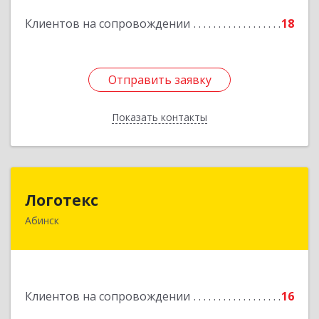
Подробнее
Клиентов на сопровождении
18
Отправить заявку
Отправить заявку
Показать контакты
Назад
Логотекс
Логотекс
Абинск
353320, Краснодарский край, Абинский р-н,
Абинск г, Парижской Коммуны ул, дом № 16,
этаж 3, оф.301
Подробнее
Клиентов на сопровождении
16