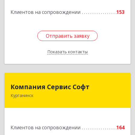
Клиентов на сопровождении
153
Подробнее
Отправить заявку
Отправить заявку
Показать контакты
Назад
Компания Сервис Софт
Компания Сервис Софт
Курганинск
352430, Краснодарский край, Курганинск г,
Розы Люксембург ул, дом № 333
Подробнее
Клиентов на сопровождении
164