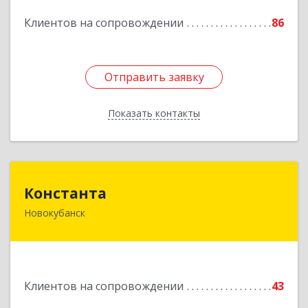
Подробнее
Клиентов на сопровождении
86
Отправить заявку
Отправить заявку
Показать контакты
Назад
Константа
Константа
Новокубанск
352240, Краснодарский край, Новокубанск г,
Альпийская ул, дом № 22, кв.2
Подробнее
Клиентов на сопровождении
43