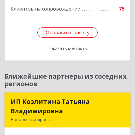
Клиентов на сопровождении
75
Отправить заявку
Отправить заявку
Показать контакты
Назад
Ближайшие партнеры из соседних
регионов
ИП Козлитина Татьяна
ИП Козлитина Татьяна
Владимировна
Владимировна
Новоалександровск
356000, Ставропольский край,
Новоалександровск г, Гайдара пер, дом № 25