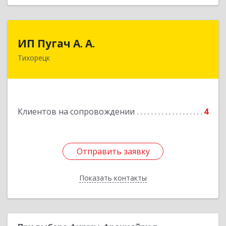
ИП Пугач А. А.
ИП Пугач А. А.
Тихорецк
352114, Краснодарский край, Тихорецкий р-н,
Еремизино-Борисовская ст, Школьная ул, дом
№ 97
Подробнее
Клиентов на сопровождении
4
Отправить заявку
Отправить заявку
Показать контакты
Назад