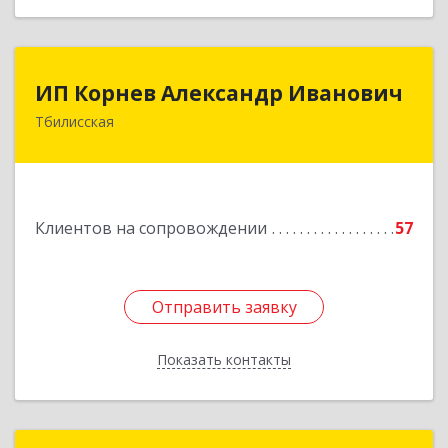
ИП Корнев Александр Иванович
ИП Корнев Александр Иванович
Тбилисская
352360, Краснодарский край, Тбилисский р-н,
Тбилисская ст-ца, Первомайская ул, дом № 19/1
Подробнее
Клиентов на сопровождении
57
Отправить заявку
Отправить заявку
Показать контакты
Назад