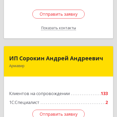
Отправить заявку
Отправить заявку
Показать контакты
Назад
ИП Сорокин Андрей Андреевич
ИП Сорокин Андрей Андреевич
Армавир
352900, Краснодарский край, Армавир г,
Ф.Энгельса ул, дом № 25, кв.309
Подробнее
Клиентов на сопровождении
133
1С:Специалист
2
Отправить заявку
Отправить заявку