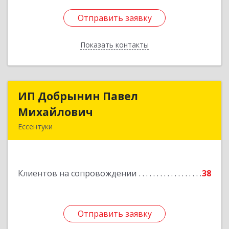
Отправить заявку
Отправить заявку
Показать контакты
Назад
ИП Добрынин Павел
ИП Добрынин Павел
Михайлович
Михайлович
Ессентуки
Подробнее
Клиентов на сопровождении
38
Отправить заявку
Отправить заявку