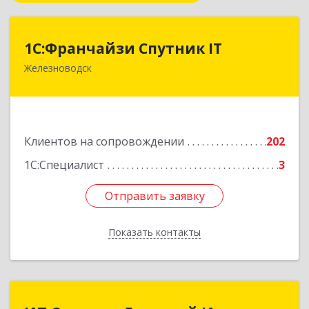
1С:Франчайзи Спутник IT
1С:Франчайзи Спутник IT
Железноводск
357430, Ставропольский край, город-курорт
Железноводск, Иноземцево п, Свободы ул, дом
№ 136
Подробнее
Клиентов на сопровождении
202
1С:Специалист
3
Отправить заявку
Отправить заявку
Показать контакты
Назад
ИП Селюков Дмитрий Иванович