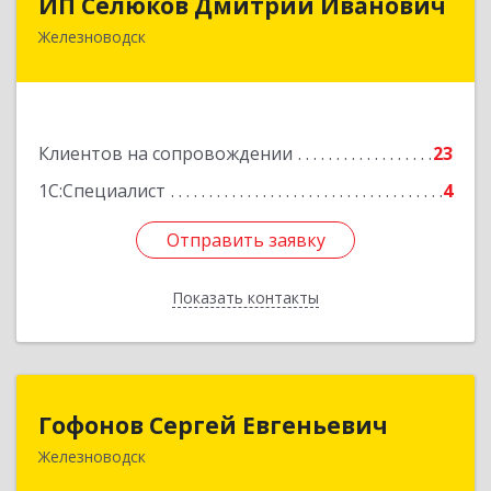
ИП Селюков Дмитрий Иванович
Железноводск
357400, Ставропольский край, Железноводск г,
Энгельса ул, дом № 17, кв.17
Подробнее
Клиентов на сопровождении
23
1С:Специалист
4
Отправить заявку
Отправить заявку
Показать контакты
Назад
Гофонов Сергей Евгеньевич
Гофонов Сергей Евгеньевич
Железноводск
Подробнее