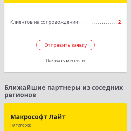
Клиентов на сопровождении
2
Отправить заявку
Отправить заявку
Показать контакты
Назад
Ближайшие партнеры из соседних
регионов
Макрософт Лайт
Макрософт Лайт
Пятигорск
357501, Ставропольский край, Пятигорск г,