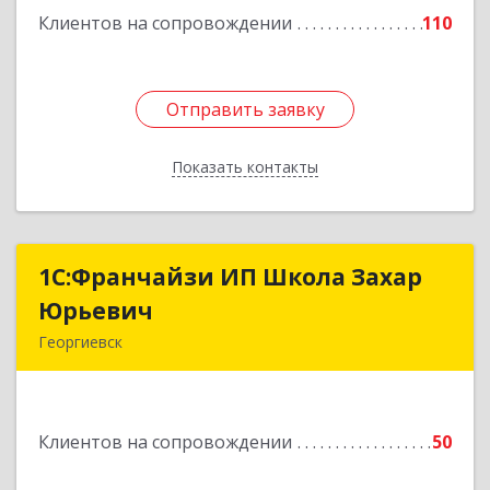
Клиентов на сопровождении
110
Подробнее
Отправить заявку
Отправить заявку
Показать контакты
Назад
1С:Франчайзи ИП Школа Захар
1С:Франчайзи ИП Школа Захар
Юрьевич
Юрьевич
Георгиевск
357840, Ставропольский край, Георгиевский р-
н, Александрийская ст-ца, Курдюмовский пер,
дом № 10
Клиентов на сопровождении
50
Подробнее