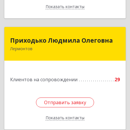
Показать контакты
Назад
Приходько Людмила Олеговна
Приходько Людмила Олеговна
Лермонтов
357341, Лермонтов г, П.Лумумбы ул, дом №
43/2, кв.44
Подробнее
Клиентов на сопровождении
29
Отправить заявку
Отправить заявку
Показать контакты
Назад