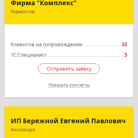
Фирма "Комплекс"
Лермонтов
357348, Ставропольский край, Лермонтов г,
Острогорка с, Степная ул, дом № 46, а
Подробнее
Клиентов на сопровождении
32
1С:Специалист
5
Отправить заявку
Отправить заявку
Показать контакты
Назад
ИП Бережной Евгений Павлович
ИП Бережной Евгений Павлович
Кисловодск
357748, Ставропольский край, Кисловодск г,