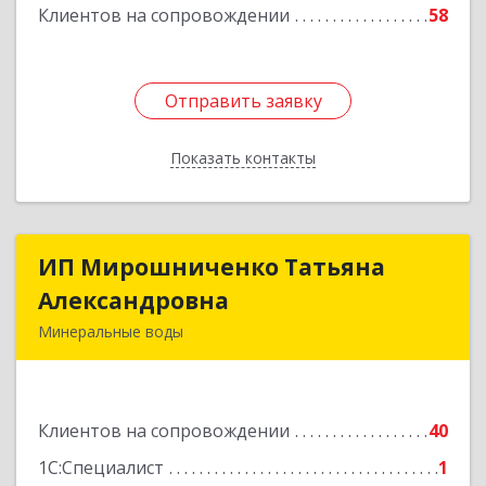
Клиентов на сопровождении
58
Отправить заявку
Отправить заявку
Показать контакты
Назад
ИП Мирошниченко Татьяна
ИП Мирошниченко Татьяна
Александровна
Александровна
Минеральные воды
357212, Ставропольский край,
Минераловодский р-н, Минеральные Воды г,
50 лет Октября ул, дом № 138
Клиентов на сопровождении
40
Подробнее
1С:Специалист
1