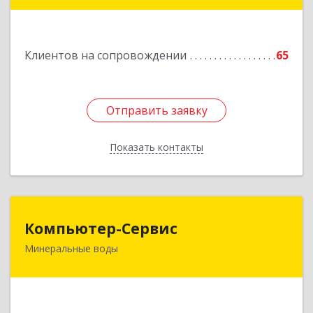
Главная ул, дом № 30
Подробнее
Клиентов на сопровождении
65
Отправить заявку
Отправить заявку
Показать контакты
Назад
Компьютер-Сервис
Компьютер-Сервис
Минеральные воды
357202, Ставропольский край, Минеральные
Воды г, Гагарина ул, дом № 48
Подробнее