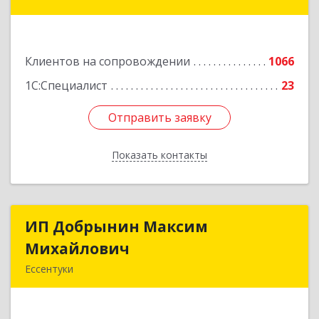
Коста Хетагурова ул, дом № 4
Подробнее
Клиентов на сопровождении
1066
1С:Специалист
23
Отправить заявку
Отправить заявку
Показать контакты
Назад
ИП Добрынин Максим
ИП Добрынин Максим
Михайлович
Михайлович
Ессентуки
357601, Ставропольский край, Ессентуки,
Спасателей, дом № 5, кв.43