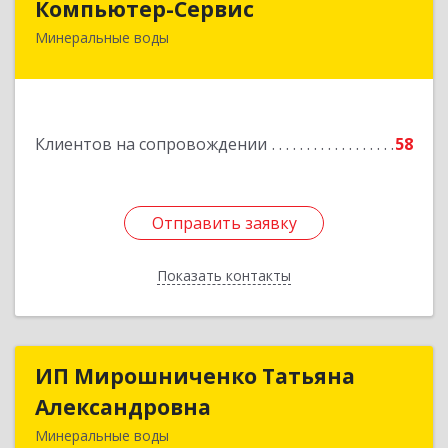
Компьютер-Сервис
Минеральные воды
357202, Ставропольский край, Минеральные
Воды г, Гагарина ул, дом № 48
Подробнее
Клиентов на сопровождении
58
Отправить заявку
Отправить заявку
Показать контакты
Назад
ИП Мирошниченко Татьяна
ИП Мирошниченко Татьяна
Александровна
Александровна
Минеральные воды