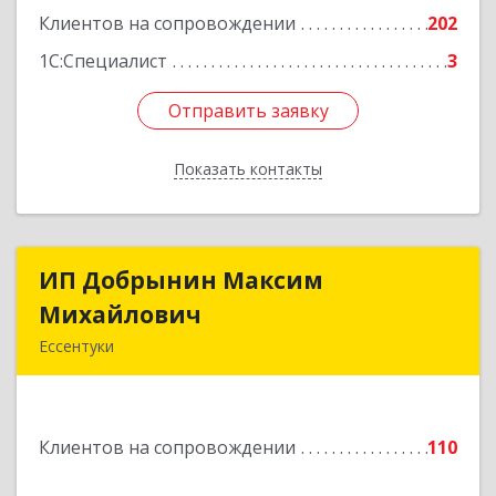
Подробнее
Клиентов на сопровождении
202
1С:Специалист
3
Отправить заявку
Отправить заявку
Показать контакты
Назад
ИП Добрынин Максим
ИП Добрынин Максим
Михайлович
Михайлович
Ессентуки
357601, Ставропольский край, Ессентуки,
Спасателей, дом № 5, кв.43
Клиентов на сопровождении
110
Подробнее