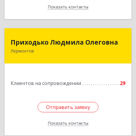
Показать контакты
Назад
Приходько Людмила Олеговна
Приходько Людмила Олеговна
Лермонтов
357341, Лермонтов г, П.Лумумбы ул, дом №
43/2, кв.44
Подробнее
Клиентов на сопровождении
29
Отправить заявку
Отправить заявку
Показать контакты
Назад