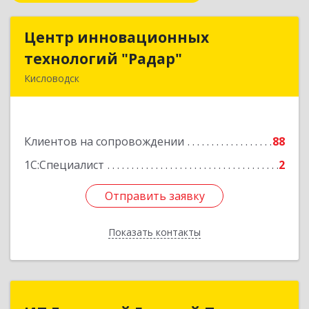
Центр инновационных
Центр инновационных
технологий "Радар"
технологий "Радар"
Кисловодск
357000, Ставропольский край, Кисловодск г,
Цандера проезд, дом № 2
Клиентов на сопровождении
88
Подробнее
1С:Специалист
2
Отправить заявку
Отправить заявку
Показать контакты
Назад
ИП Бережной Евгений Павлович