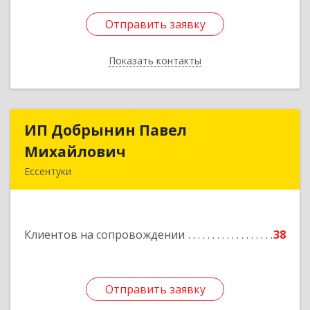
Отправить заявку
Отправить заявку
Показать контакты
Назад
ИП Добрынин Павел
ИП Добрынин Павел
Михайлович
Михайлович
Ессентуки
Подробнее
Клиентов на сопровождении
38
Отправить заявку
Отправить заявку