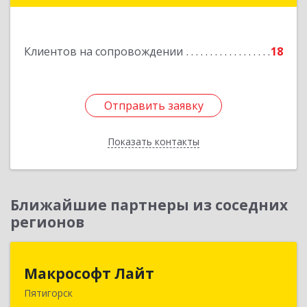
Подробнее
Клиентов на сопровождении
18
Отправить заявку
Отправить заявку
Показать контакты
Назад
Ближайшие партнеры из соседних
регионов
Макрософт Лайт
Макрософт Лайт
Пятигорск
357501, Ставропольский край, Пятигорск г,