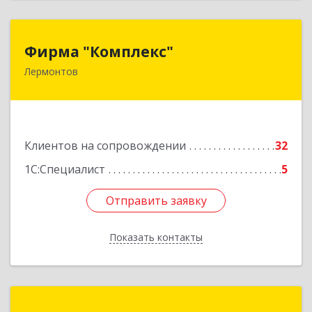
Фирма "Комплекс"
Фирма "Комплекс"
Лермонтов
357348, Ставропольский край, Лермонтов г,
Острогорка с, Степная ул, дом № 46, а
Подробнее
Клиентов на сопровождении
32
1С:Специалист
5
Отправить заявку
Отправить заявку
Показать контакты
Назад
Компьютер-Сервис