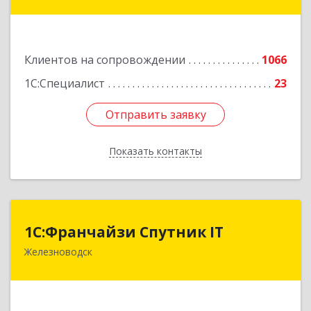
Коста Хетагурова ул, дом № 4
Подробнее
Клиентов на сопровождении
1066
1С:Специалист
23
Отправить заявку
Отправить заявку
Показать контакты
Назад
1С:Франчайзи Спутник IT
1С:Франчайзи Спутник IT
Железноводск
357430, Ставропольский край, город-курорт
Железноводск, Иноземцево п, Свободы ул, дом
№ 136