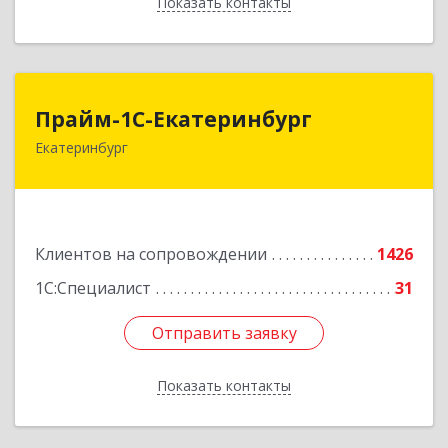
Показать контакты
Назад
Прайм-1С-Екатеринбург
Прайм-1С-Екатеринбург
Екатеринбург
620142, Свердловская обл, Екатеринбург г, 8
Марта ул, дом № 49, оф.609
Подробнее
Клиентов на сопровождении
1426
1С:Специалист
31
Отправить заявку
Отправить заявку
Показать контакты
Назад