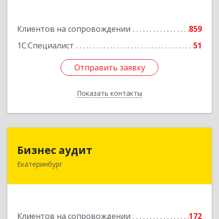
Подробнее
Клиентов на сопровождении
859
1С:Специалист
51
Отправить заявку
Отправить заявку
Показать контакты
Назад
Бизнес аудит
Бизнес аудит
Екатеринбург
620062, Свердловская обл, Екатеринбург г,
Гагарина ул, дом № 14, оф.908
Подробнее
Клиентов на сопровождении
172