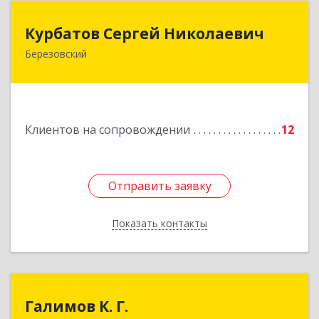
Курбатов Сергей Николаевич
Курбатов Сергей Николаевич
Березовский
623 701, 623701, Свердловская обл,
Березовский г, Театральная ул, д. 28, кв.43
Подробнее
Клиентов на сопровождении
12
Отправить заявку
Отправить заявку
Показать контакты
Назад
Галимов К. Г.
Галимов К. Г.