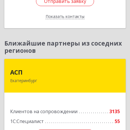
Отправить заявку
Отправить заявку
Показать контакты
Назад
Ближайшие партнеры из соседних
регионов
АСП
АСП
Екатеринбург
620075, Свердловская обл, Екатеринбург г,
Карла Либкнехта ул, строение 22, оф.521
Подробнее
Клиентов на сопровождении
3135
1С:Специалист
55