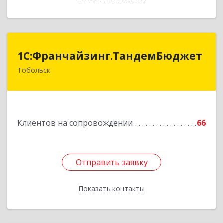
1С:Франчайзинг.ТандемБюджет
1С:Франчайзинг.ТандемБюджет
Тобольск
Подробнее
Клиентов на сопровождении
66
Отправить заявку
Отправить заявку
Показать контакты
Назад