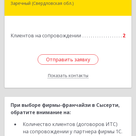
Заречный (Свердловская обл.)
Свердловская обл, г. Заречный, ул. Кузнецова,
д.24, оф.72
Подробнее
Клиентов на сопровождении
2
Отправить заявку
Отправить заявку
Показать контакты
Назад
При выборе фирмы-франчайзи в Сысерти,
обратите внимание на:
Количество клиентов (договоров ИТС)
на сопровождении у партнера фирмы 1С.