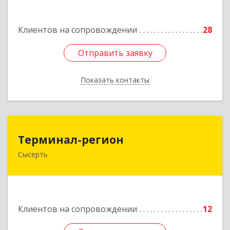
Подробнее
Клиентов на сопровождении
28
Отправить заявку
Отправить заявку
Показать контакты
Назад
Терминал-регион
Терминал-регион
Сысерть
624022, Свердловская обл, Сысертский р-н,
Сысерть г, Ленина ул, дом № 33, оф.209
Подробнее
Клиентов на сопровождении
12