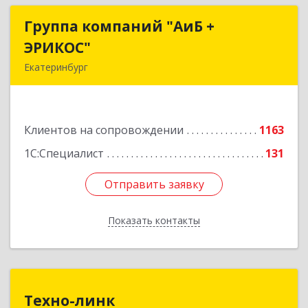
Группа компаний "АиБ +
Группа компаний "АиБ +
ЭРИКОС"
ЭРИКОС"
Екатеринбург
620075, Свердловская обл, Екатеринбург г,
Луначарского ул, дом № 81, оф.1008
Клиентов на сопровождении
1163
Подробнее
1С:Специалист
131
Отправить заявку
Отправить заявку
Показать контакты
Назад
Техно-линк
Техно-линк