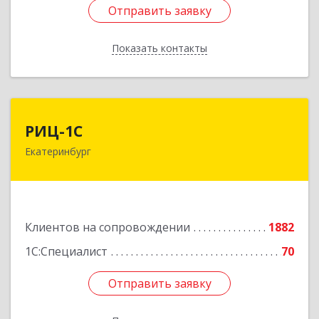
Отправить заявку
Отправить заявку
Показать контакты
Назад
РИЦ-1С
РИЦ-1С
Екатеринбург
620102, Свердловская обл, Екатеринбург г,
Фурманова ул, дом № 124
Подробнее
Клиентов на сопровождении
1882
1С:Специалист
70
Отправить заявку
Отправить заявку