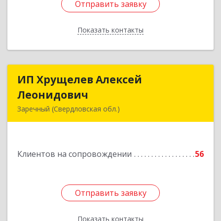
Отправить заявку
Отправить заявку
Показать контакты
Назад
ИП Хрущелев Алексей
ИП Хрущелев Алексей
Леонидович
Леонидович
Заречный (Свердловская обл.)
624250, Свердловская обл, Заречный г,
Курчатова ул, дом № 27/2, кв.57
Клиентов на сопровождении
56
Подробнее
Отправить заявку
Отправить заявку
Показать контакты
Назад