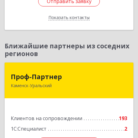
Отправить заявку
Отправить заявку
Показать контакты
Назад
Ближайшие партнеры из соседних
регионов
Проф-Партнер
Проф-Партнер
Каменск-Уральский
623406, Свердловская обл, Каменск-Уральский
г, Алюминиевая ул, дом № 38
Подробнее
Клиентов на сопровождении
193
1С:Специалист
2