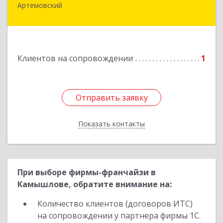
Артемовский
623780, Свердловская обл, Артемовский г,
Добролюбова ул, дом № 25
Подробнее
Клиентов на сопровождении
1
Отправить заявку
Отправить заявку
Показать контакты
Назад
При выборе фирмы-франчайзи в
Камышлове, обратите внимание на:
Количество клиентов (договоров ИТС)
на сопровождении у партнера фирмы 1С.