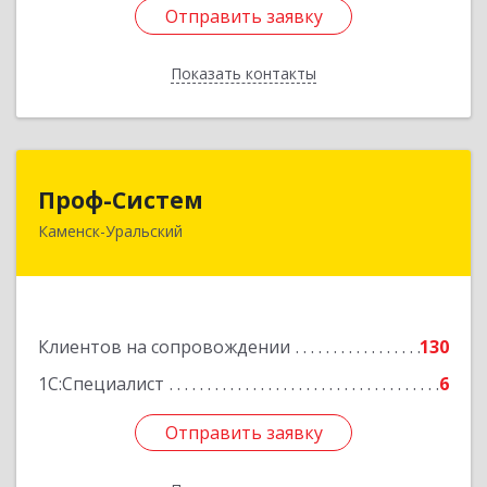
Отправить заявку
Отправить заявку
Показать контакты
Назад
Проф-Систем
Проф-Систем
Каменск-Уральский
623406, Свердловская обл, Каменск-Уральский
г, Уральская ул, дом № 43, пом.110
Подробнее
Клиентов на сопровождении
130
1С:Специалист
6
Отправить заявку
Отправить заявку