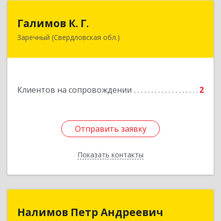
Галимов К. Г.
Галимов К. Г.
Заречный (Свердловская обл.)
Свердловская обл, г. Заречный, ул. Кузнецова,
д.24, оф.72
Подробнее
Клиентов на сопровождении
2
Отправить заявку
Отправить заявку
Показать контакты
Назад
Налимов Петр Андреевич
Налимов Петр Андреевич