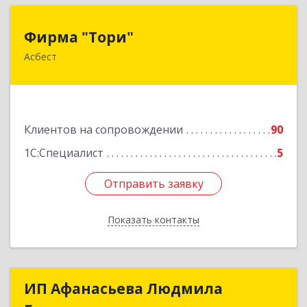
Фирма "Тори"
Фирма "Тори"
Асбест
624286, Свердловская обл, Асбест г, Малышева
рп, Автомобилистов ул, дом № 7, кв.24
Подробнее
Клиентов на сопровождении
90
1С:Специалист
5
Отправить заявку
Отправить заявку
Показать контакты
Назад
ИП Афанасьева Людмила
ИП Афанасьева Людмила