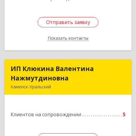
Отправить заявку
Отправить заявку
Показать контакты
Назад
ИП Клюкина Валентина
ИП Клюкина Валентина
Нажмутдиновна
Нажмутдиновна
Каменск-Уральский
623404, Свердловская обл, Каменск-Уральский
г, Крылова ул, дом № 19б, оф.2
Клиентов на сопровождении
5
Подробнее