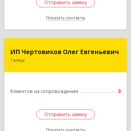
Отправить заявку
Отправить заявку
Показать контакты
Назад
ИП Чертовиков Олег Евгеньевич
ИП Чертовиков Олег Евгеньевич
Талица
623640, Свердловская обл, Талица г, Ленина ул,
дом № 73, кв.31
Подробнее
Клиентов на сопровождении
3
Отправить заявку
Отправить заявку
Показать контакты
Назад