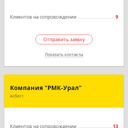
Подробнее
Клиентов на сопровождении
9
Отправить заявку
Отправить заявку
Показать контакты
Назад
Компания "РМК-Урал"
Компания "РМК-Урал"
Асбест
624260, Свердловская обл, Асбест г,
Ленинградская ул, дом № 1а, оф. 106
Подробнее
Клиентов на сопровождении
13