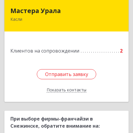
Мастера Урала
Мастера Урала
Касли
456830, Челябинская обл., г. Касли, ул. Карла
Либкнехта, д. 112а
Подробнее
Клиентов на сопровождении
2
Отправить заявку
Отправить заявку
Показать контакты
Назад
При выборе фирмы-франчайзи в
Снежинске, обратите внимание на: