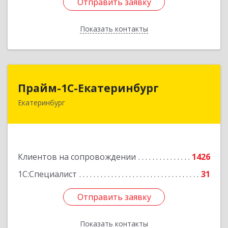
Отправить заявку
Отправить заявку
Показать контакты
Назад
Прайм-1С-Екатеринбург
Прайм-1С-Екатеринбург
Екатеринбург
620142, Свердловская обл, Екатеринбург г, 8
Марта ул, дом № 49, оф.609
Подробнее
Клиентов на сопровождении
1426
1С:Специалист
31
Отправить заявку
Отправить заявку
Показать контакты
Назад