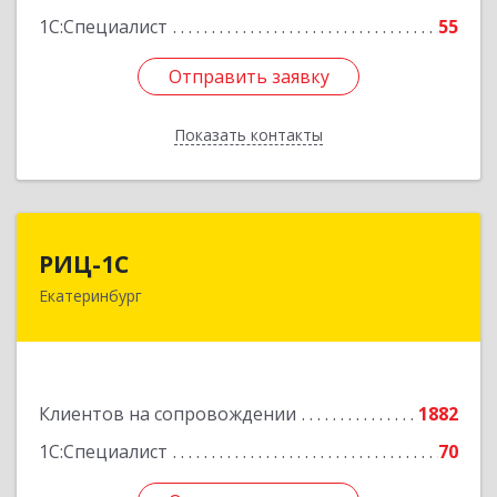
1С:Специалист
55
Отправить заявку
Отправить заявку
Показать контакты
Назад
РИЦ-1С
РИЦ-1С
Екатеринбург
620102, Свердловская обл, Екатеринбург г,
Фурманова ул, дом № 124
Подробнее
Клиентов на сопровождении
1882
1С:Специалист
70