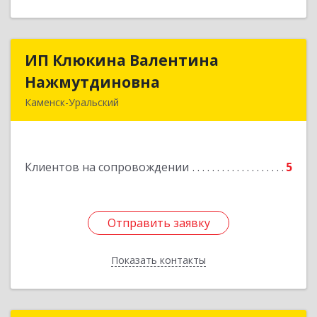
ИП Клюкина Валентина
ИП Клюкина Валентина
Нажмутдиновна
Нажмутдиновна
Каменск-Уральский
623404, Свердловская обл, Каменск-Уральский
г, Крылова ул, дом № 19б, оф.2
Клиентов на сопровождении
5
Подробнее
Отправить заявку
Отправить заявку
Показать контакты
Назад