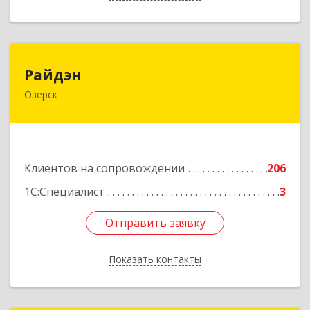
Райдэн
Райдэн
Озерск
456783, Челябинская обл, Озерск г, Ленина пр-
кт, дом № 90
Подробнее
Клиентов на сопровождении
206
1С:Специалист
3
Отправить заявку
Отправить заявку
Показать контакты
Назад