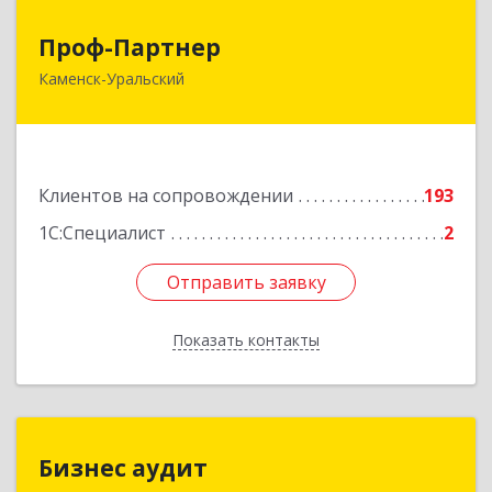
Проф-Партнер
Проф-Партнер
Каменск-Уральский
623406, Свердловская обл, Каменск-Уральский
г, Алюминиевая ул, дом № 38
Подробнее
Клиентов на сопровождении
193
1С:Специалист
2
Отправить заявку
Отправить заявку
Показать контакты
Назад
Бизнес аудит
Бизнес аудит