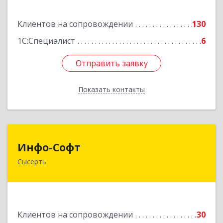
Подробнее
Клиентов на сопровождении
130
1С:Специалист
6
Отправить заявку
Отправить заявку
Показать контакты
Назад
Инфо-Софт
Инфо-Софт
Сысерть
624021, Свердловская обл, Сысерть г, Коммуны
ул, дом № 39, кв.13
Подробнее
Клиентов на сопровождении
30