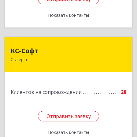
Показать контакты
Назад
КС-Софт
КС-Софт
Сысерть
624001, Свердловская обл, Сысертский р-н,
Черданцево с, Чапаева ул, дом № 39
Подробнее
Клиентов на сопровождении
28
Отправить заявку
Отправить заявку
Показать контакты
Назад