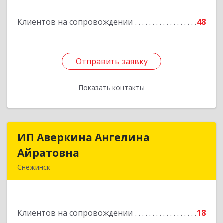
Подробнее
Клиентов на сопровождении
48
Отправить заявку
Отправить заявку
Показать контакты
Назад
ИП Аверкина Ангелина
ИП Аверкина Ангелина
Айратовна
Айратовна
Снежинск
456770, Челябинская обл, Снежинск г, 40 лет
Октября ул, дом № 6, пом.41
Клиентов на сопровождении
18
Подробнее