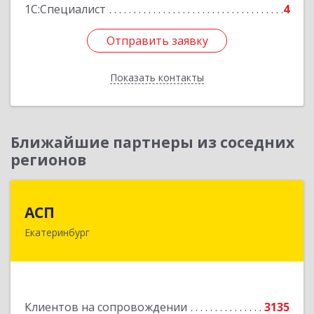
1С:Специалист
4
Отправить заявку
Отправить заявку
Показать контакты
Назад
Ближайшие партнеры из соседних
регионов
АСП
АСП
Екатеринбург
620075, Свердловская обл, Екатеринбург г,
Карла Либкнехта ул, строение 22, оф.521
Подробнее
Клиентов на сопровождении
3135