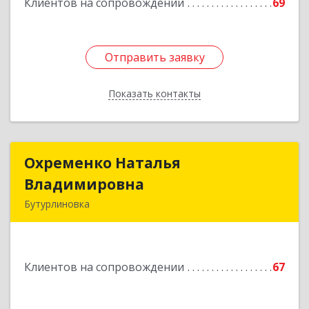
Клиентов на сопровождении
69
Отправить заявку
Отправить заявку
Показать контакты
Назад
Охременко Наталья
Охременко Наталья
Владимировна
Владимировна
Бутурлиновка
Подробнее
Клиентов на сопровождении
67