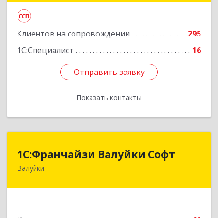
Подробнее
Клиентов на сопровождении
295
1С:Специалист
16
Отправить заявку
Отправить заявку
Показать контакты
Назад
1С:Франчайзи Валуйки Софт
1С:Франчайзи Валуйки Софт
Валуйки
309996, Белгородская обл, Валуйки г, Горького,
дом № 21, кв.21
Подробнее