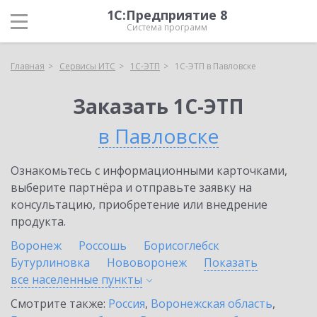
1С:Предприятие 8
Система программ
Главная
Сервисы ИТС
1С-ЭТП
1С-ЭТП в Павловске
Заказать 1С-ЭТП
в Павловске
Ознакомьтесь с информационными карточками,
выберите партнёра и отправьте заявку на
консультацию, приобретение или внедрение
продукта.
Воронеж
Россошь
Борисоглебск
Бутурлиновка
Нововоронеж
Показать
все населенные
пункты
Смотрите также:
Россия
,
Воронежская область
,