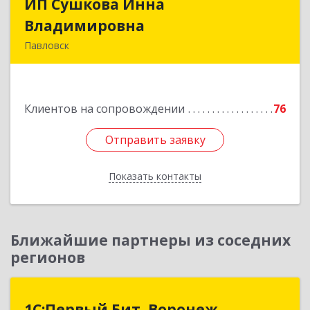
ИП Сушкова Инна
ИП Сушкова Инна
Владимировна
Владимировна
Павловск
396420, Воронежская обл, Павловский р-н,
Павловск г, Цветочная ул, дом № 4/2
Клиентов на сопровождении
76
Подробнее
Отправить заявку
Отправить заявку
Показать контакты
Назад
Ближайшие партнеры из соседних
регионов
1С:Первый Бит, Воронеж
1С:Первый Бит, Воронеж