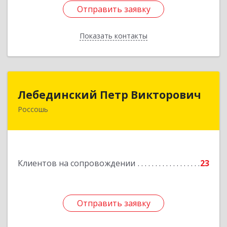
Отправить заявку
Отправить заявку
Показать контакты
Назад
Лебединский Петр Викторович
Лебединский Петр Викторович
Россошь
396650, Воронежская обл., г. Россошь, пер.
Крамского 11
Подробнее
Клиентов на сопровождении
23
Отправить заявку
Отправить заявку