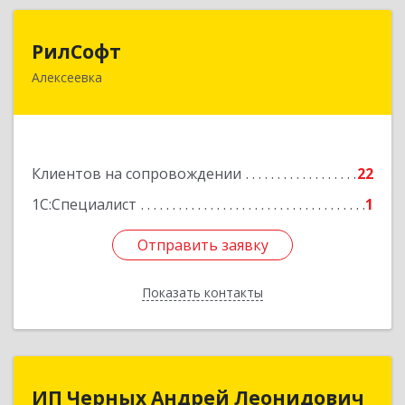
РилСофт
РилСофт
Алексеевка
309850, Белгородская обл, Алексеевский р-н,
Алексеевка г, 1-й Мостовой пер, дом № 5А
Подробнее
Клиентов на сопровождении
22
1С:Специалист
1
Отправить заявку
Отправить заявку
Показать контакты
Назад
ИП Черных Андрей Леонидович
ИП Черных Андрей Леонидович