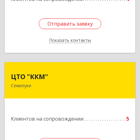
Отправить заявку
Отправить заявку
Показать контакты
Назад
ЦТО "ККМ"
ЦТО "ККМ"
Семилуки
Подробнее
Клиентов на сопровождении
5