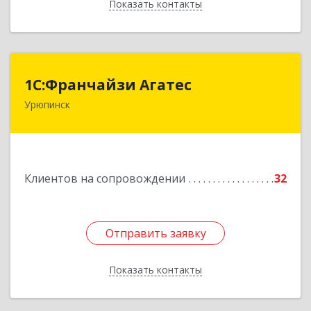
Показать контакты
Назад
1С:Франчайзи Агатес
1С:Франчайзи Агатес
Урюпинск
403113, Волгоградская обл, Урюпинск г, Ленина
пр-кт, дом № 90а
Подробнее
Клиентов на сопровождении
32
Отправить заявку
Отправить заявку
Показать контакты
Назад