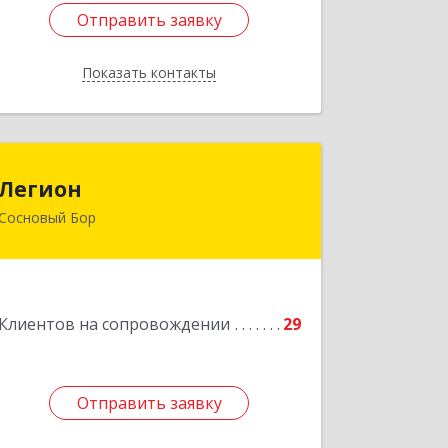
Отправить заявку
Отправить заявку
Показать контакты
Назад
Легион
Легион
Сосновый Бор
188544, Ленинградская обл, Сосновый
Бор г, Парковая ул, дом № 9
Подробнее
Клиентов на сопровождении
29
Отправить заявку
Отправить заявку