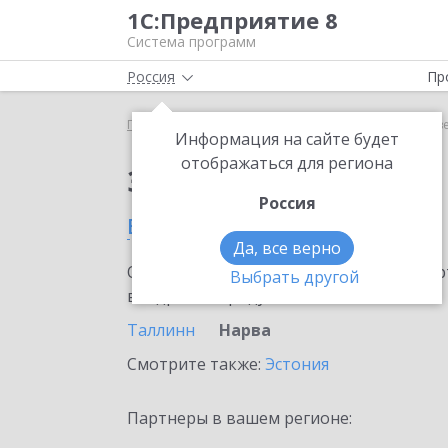
1С:Предприятие 8
Система программ
Россия
Пр
Главная
Сервисы ИТС
1С-ЭТП
1С-ЭТП в Нарв
Информация на сайте будет
отображаться для региона
Заказать 1С-ЭТП
Россия
в Нарве
Да, все верно
Ознакомьтесь с информационными карт
Выбрать другой
внедрение продукта.
Таллинн
Нарва
Смотрите также:
Эстония
Партнеры в вашем регионе: