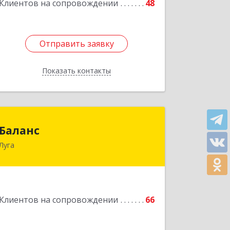
Клиентов на сопровождении
48
Подробнее
Отправить заявку
Отправить заявку
Показать контакты
Назад
Баланс
Баланс
Луга
188230, Ленинградская обл, Луга г,
Урицкого пр-кт, дом № 77а
Подробнее
Клиентов на сопровождении
66