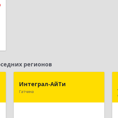
9
1
седних регионов
Т
Интеграл-АйТи
Интеграл-АйТи
Гатчина
,
188300, Ленинградская обл,
6
Гатчинский р-н, Гатчина г, 25 Октября
пр-кт, дом № 42, литера А, оф.412
е