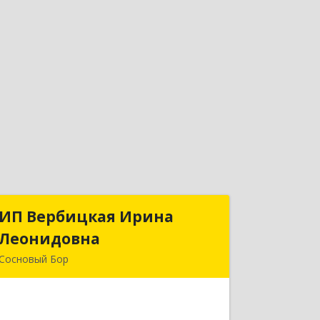
ИП Вербицкая Ирина
ИП Вербицкая Ирина
Леонидовна
Леонидовна
Сосновый Бор
189540, Сосновый Бор г, Героев пр-кт,
дом № 55