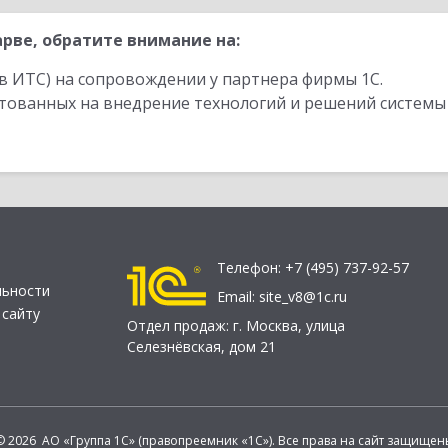
рве, обратите внимание на:
в ИТС) на сопровождении у партнера фирмы 1С.
стованных на внедрение технологий и решений системы
Телефон:
+7 (495) 737-92-57
льности
Email:
site_v8@1c.ru
 сайту
Отдел продаж:
г. Москва
,
улица
Селезнёвская, дом 21
© 2026 АО «Группа 1С» (правопреемник «1С»). Все права на сайт защищен