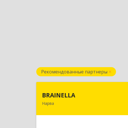
Рекомендованные партнеры
BRAINELL
BRAINELLA
Нарва
ЭСТОНИЯ, 20308, г. Нарва, ул
Александра Пушкина 12-1
Подробне