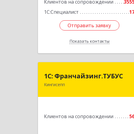
Клиентов на сопровождении
355
1С:Специалист
1
Отправить заявку
Отправить заявку
Показать контакты
Назад
1С: Франчайзинг.ТУБУ
1С: Франчайзинг.ТУБУС
Кингисепп
Подробне
Клиентов на сопровождении
5