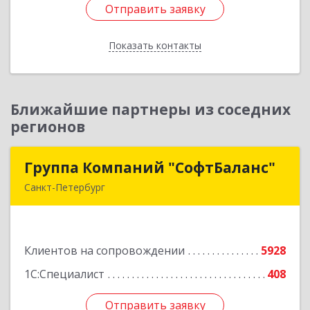
Отправить заявку
Отправить заявку
Показать контакты
Назад
Ближайшие партнеры из соседних
регионов
Группа Компаний "СофтБаланс"
Группа Компаний "СофтБаланс"
Санкт-Петербург
195112, Санкт-Петербург г, Заневский пр-кт,
дом № 30, корпус 2, литера А
Клиентов на сопровождении
5928
Подробнее
1С:Специалист
408
Отправить заявку
Отправить заявку