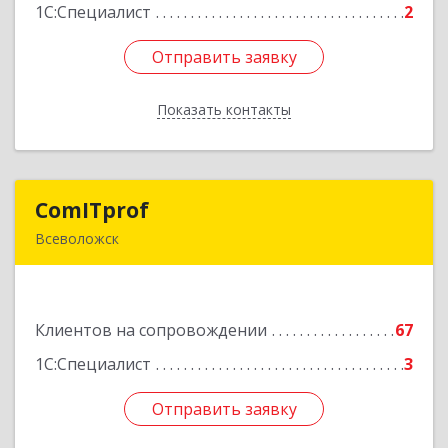
1С:Специалист
2
Отправить заявку
Отправить заявку
Показать контакты
Назад
ComITprof
ComITprof
Всеволожск
188643, Ленинградская обл, Всеволожский р-н,
Всеволожск г, Невская ул, дом № 6, кв.18
Клиентов на сопровождении
67
Подробнее
1С:Специалист
3
Отправить заявку
Отправить заявку