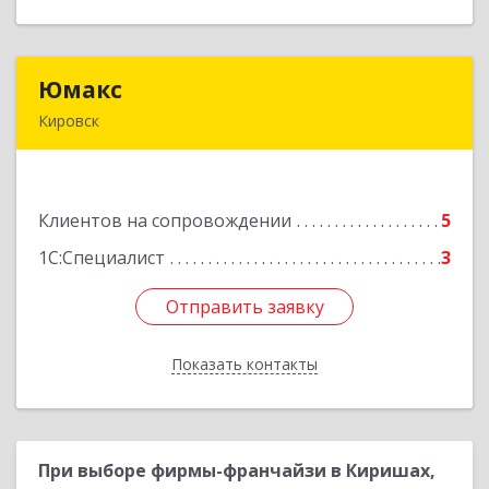
Юмакс
Юмакс
Кировск
187340, Ленинградская обл, Кировский р-н,
Кировск г, Новая ул, дом № 5А
Клиентов на сопровождении
5
Подробнее
1С:Специалист
3
Отправить заявку
Отправить заявку
Показать контакты
Назад
При выборе фирмы-франчайзи в Киришах,