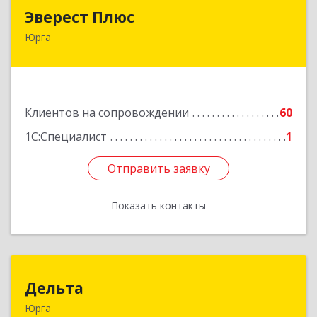
Эверест Плюс
Эверест Плюс
Юрга
652055, Кемеровская обл, Юрга г, Московская
ул, дом № 9, оф.1
Подробнее
Клиентов на сопровождении
60
1С:Специалист
1
Отправить заявку
Отправить заявку
Показать контакты
Назад
Дельта
Дельта
Юрга
652050, Кемеровская область - Кузбасс обл,