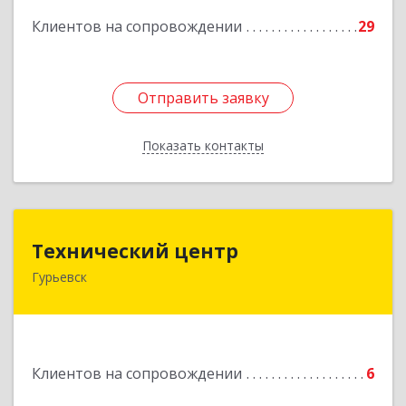
Клиентов на сопровождении
29
Отправить заявку
Отправить заявку
Показать контакты
Назад
Технический центр
Технический центр
Гурьевск
652780, Кемеровская область - Кузбасс,
Гурьевский р-н, Гурьевск г, Кирова ул, дом № 6
Подробнее
Клиентов на сопровождении
6