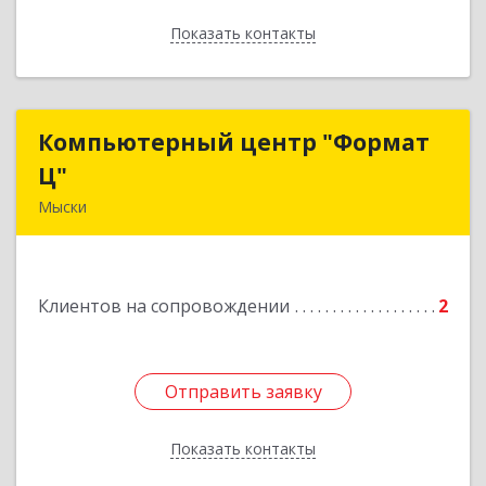
Показать контакты
Назад
Компьютерный центр "Формат
Компьютерный центр "Формат
Ц"
Ц"
Мыски
652840, Кемеровская обл, Мыски г, Вахрушева
ул, д. 7, кв. 48
Клиентов на сопровождении
2
Подробнее
Отправить заявку
Отправить заявку
Показать контакты
Назад