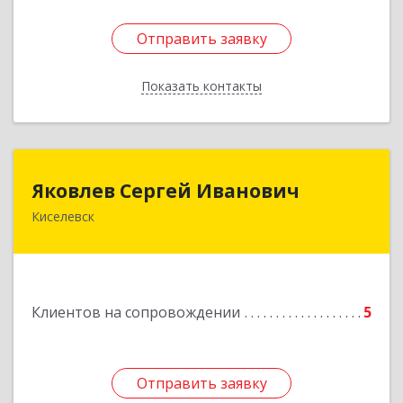
Отправить заявку
Отправить заявку
Показать контакты
Назад
Яковлев Сергей Иванович
Яковлев Сергей Иванович
Киселевск
650002, Кемеровская обл, г.Кемерово, пр-т
Шахтеров, дом № 90, кв.104
Подробнее
Клиентов на сопровождении
5
Отправить заявку
Отправить заявку