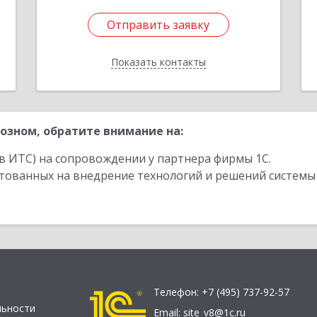
Отправить заявку
Отправить заявку
Показать контакты
Назад
озном, обратите внимание на:
в ИТС) на сопровождении у партнера фирмы 1С.
стованных на внедрение технологий и решений системы
Телефон:
+7 (495) 737-92-57
льности
Email:
site_v8@1c.ru