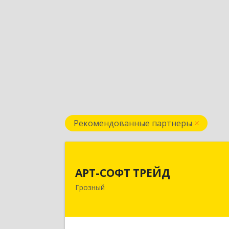
Рекомендованные партнеры
АРТ-СОФТ ТРЕЙ
АРТ-СОФТ ТРЕЙД
364013, Чеченская Респ, Грозный г
Грозный
Полярников ул, дом № 36
Подробне