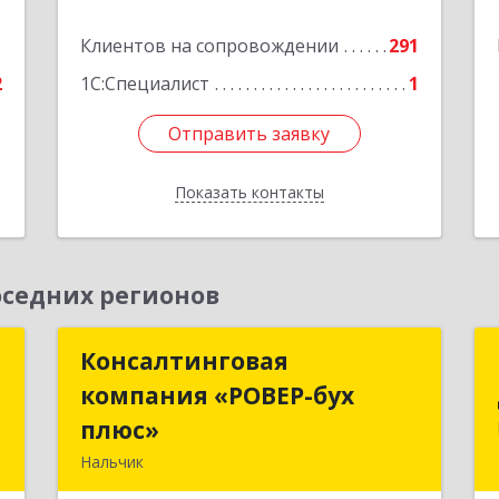
Подробнее
1
Клиентов на сопровождении
291
2
1С:Специалист
1
Отправить заявку
Отправить заявку
Показать контакты
Назад
седних регионов
а
Консалтинговая
Консалтинговая
"
компания «РОВЕР-бух
компания «РОВЕР-бух
плюс»
плюс»
,
Нальчик
1
360004, Кабардино-Балкарская Респ,