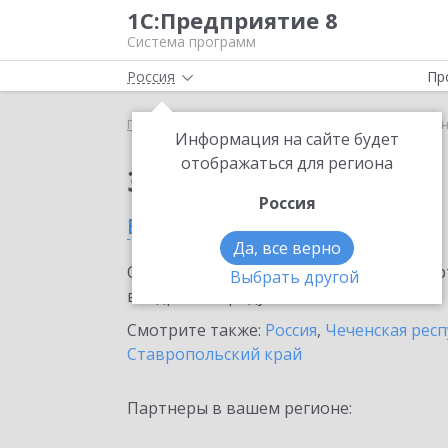
1С:Предприятие 8
Система программ
Россия
Пр
Главная
Сервисы ИТС
1С-ЭТП
1С-ЭТП в Гроз
Информация на сайте будет
отображаться для региона
Заказать 1С-ЭТП
Россия
в Грозном
Да, все верно
Ознакомьтесь с информационными карт
Выбрать другой
внедрение продукта.
Смотрите также:
Россия
,
Чеченская рес
Ставропольский край
Партнеры в вашем регионе: