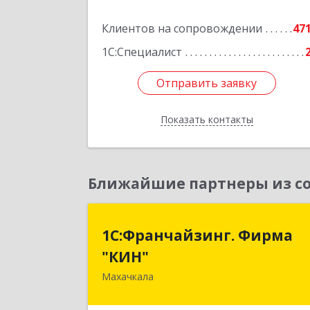
Клиентов на сопровождении
47
1С:Специалист
Отправить заявку
Отправить заявку
Показать контакты
Назад
Ближайшие партнеры из со
1С:Франчайзинг. Фирм
1С:Франчайзинг. Фирма
"КИН
"КИН"
Махачкала
367030, Дагестан Респ, Махачкала г
И.Казака ул, дом № 3