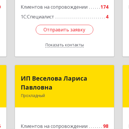
0
Клиентов на сопровождении
174
1
1С:Специалист
4
Отправить заявку
Отправить заявку
Показать контакты
Назад
й
ИП Веселова Лариса
ИП Веселова Лариса
ч
Павловна
Павловна
Прохладный
я
361045, Кабардино-Балкарская Респ,
1
Прохладный г, Добровольская ул, дом
№ 31
е
Подробнее
6
Клиентов на сопровождении
98