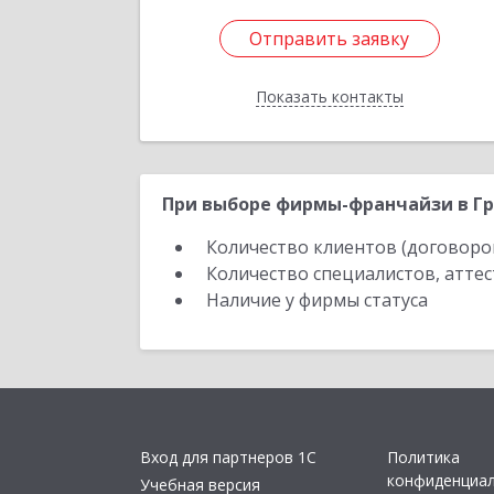
Отправить заявку
Отправить заявку
Показать контакты
Назад
При выборе фирмы-франчайзи в Гр
Количество клиентов (договоро
Количество специалистов, атте
Наличие у фирмы статуса
Вход для партнеров 1С
Политика
конфиденциа
Учебная версия