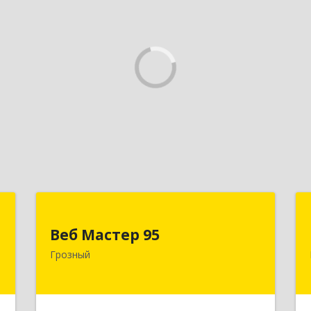
Д
Веб Мастер 95
Веб Мастер 95
,
364050, Чеченская Респ, Грозный г,
Грозный
А
Им Гайрбекова Муслима
Гайрбековича ул, дом № 72
е