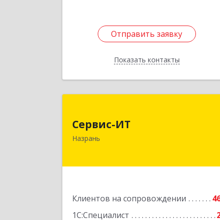
Отправить заявку
Отправить заявку
Показать контакты
Назад
Сервис-И
Сервис-ИТ
386102, Ингушетия Респ, Назрань г
Назрань
Центральный округ тер, Московска
ул, дом № 7, этаж 2, офис 
Подробне
Клиентов на сопровождении
4
1С:Специалист