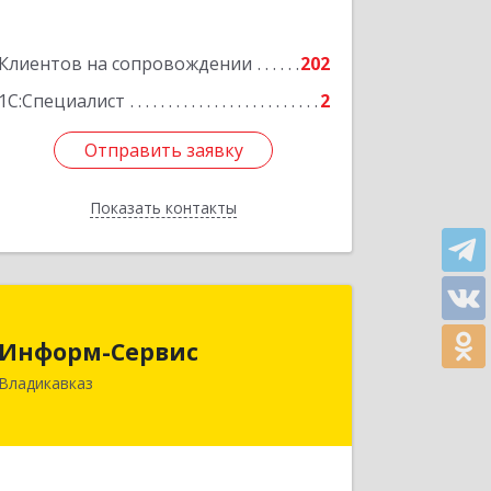
Подробнее
Клиентов на сопровождении
202
1С:Специалист
2
Отправить заявку
Отправить заявку
Показать контакты
Назад
Информ-Сервис
Информ-Сервис
362020, Северная Осетия - Алания
Владикавказ
Респ, Владикавказ г, Островского ул,
дом № 12, пом.3
Подробнее