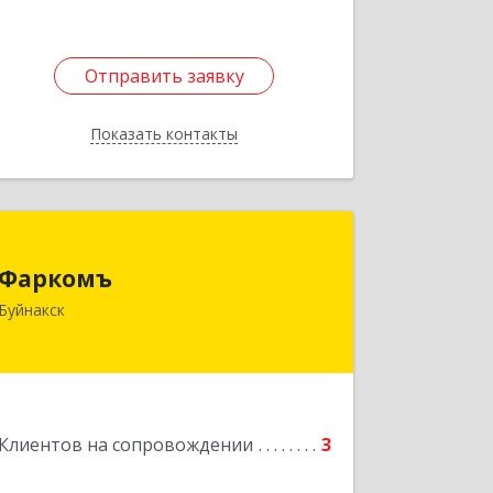
Отправить заявку
Отправить заявку
Показать контакты
Назад
Фаркомъ
Фаркомъ
Буйнакск
Подробнее
Клиентов на сопровождении
3