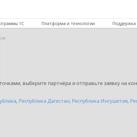
ограммы 1С
Платформа и технологии
Поддержка 
ном
очками, выберите партнёра и отправьте заявку на ко
публика
,
Республика Дагестан
,
Республика Ингушетия
,
Ре