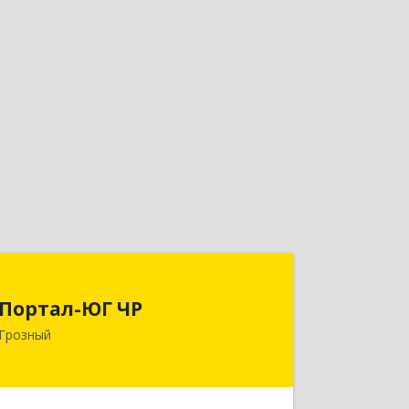
Портал-ЮГ ЧР
Портал-ЮГ ЧР
364906, Чеченская Респ, Грозный г,
Грозный
Путина пр-кт, дом № 30
Подробнее