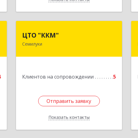
а
ЦТО "ККМ"
ЦТО "ККМ"
Семилуки
0
Подробнее
е
4
Клиентов на сопровождении
5
Отправить заявку
Отправить заявку
Показать контакты
Назад