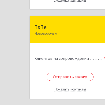
ТеТ
ТеТа
Нововоронеж
396 073, Нововоронеж г, а/я, дом № 3
Подробне
Клиентов на сопровождении
Отправить заявку
Отправить заявку
Показать контакты
Назад