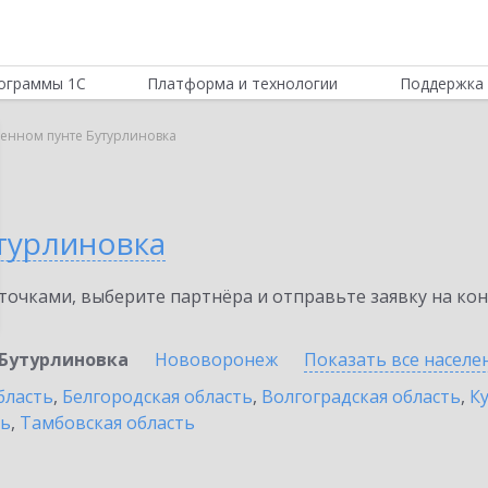
ограммы 1С
Платформа и технологии
Поддержка 
ленном пунте Бутурлиновка
турлиновка
очками, выберите партнёра и отправьте заявку на ко
Бутурлиновка
Нововоронеж
Показать все насел
бласть
,
Белгородская область
,
Волгоградская область
,
К
ть
,
Тамбовская область