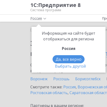
1С:Предприятие 8
Система программ
Россия
Пр
Главная
Сервисы ИТС
1С-ЭТП
1С-ЭТП в насе
Информация на сайте будет
отображаться для региона
Заказать 1С-ЭТП
Россия
в населенном пунте
Бу
Да, все верно
Ознакомьтесь с информационными карт
Выбрать другой
внедрение продукта.
Воронеж
Россошь
Борисоглебск
Смотрите также:
Россия
,
Воронежская о
Ростовская область
,
Саратовская облас
Партнеры в вашем регионе: