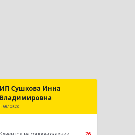
ИП Сушкова Инна
ИП Сушкова Инна
Владимировна
Владимировна
Павловск
396420, Воронежская обл, Павловский
р-н, Павловск г, Цветочная ул, дом №
4/2
Клиентов на сопровождении
76