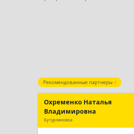
Рекомендованные партнеры
Охременко Наталья
Охременко Наталь
Владимировна
Владимировн
Бутурлиновка
Подробне