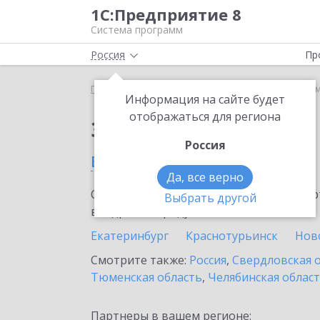
1С:Предприятие 8
Система программ
Россия
Пр
Главная
Сервисы ИТС
1С-ЭТП
1С-ЭТП в Арте
Информация на сайте будет
отображаться для региона
Заказать 1С-ЭТП
Россия
в Артемовском
Да, все верно
Ознакомьтесь с информационными карт
Выбрать другой
внедрение продукта.
Екатеринбург
Краснотурьинск
Нов
Смотрите также:
Россия
,
Свердловская 
Тюменская область
,
Челябинская облас
Партнеры в вашем регионе: