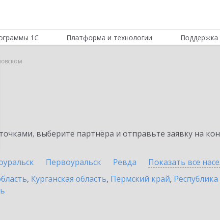
ограммы 1С
Платформа и технологии
Поддержка 
мовском
очками, выберите партнёра и отправьте заявку на ко
оуральск
Первоуральск
Ревда
Показать все нас
область
,
Курганская область
,
Пермский край
,
Республика
ть