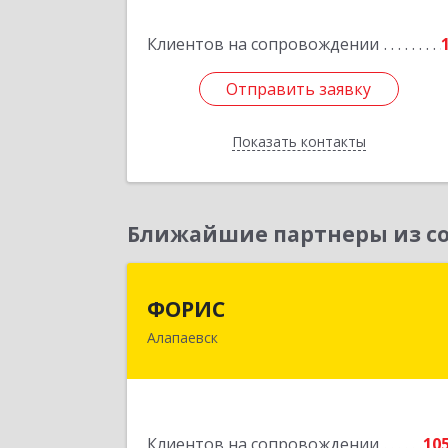
Подробне
Клиентов на сопровождении
Отправить заявку
Отправить заявку
Показать контакты
Назад
Ближайшие партнеры из со
ФОРИ
ФОРИС
Алапаевск
624601, Свердловская обл, Алапаевс
г, Ленина ул, дом № 
Подробне
Клиентов на сопровождении
10