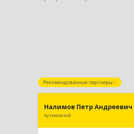
Рекомендованные партнеры
Налимов Петр Андрееви
Налимов Петр Андреевич
Артемовский
623780, Свердловская обл
Артемовский г, Добролюбова ул, до
№ 2