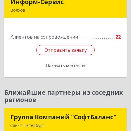
Информ-Сервис
Информ-Сервис
Волхов
187400, Ленинградская обл, Волхов г,
Волховский пр-кт, дом № 7
Клиентов на сопровождении
22
Подробнее
Отправить заявку
Отправить заявку
Показать контакты
Назад
Ближайшие партнеры из соседних
регионов
Группа Компаний "СофтБаланс"
Группа Компаний "СофтБаланс"
Санкт-Петербург