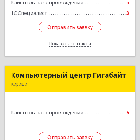
Клиентов на сопровождении
5
Подробнее
1С:Специалист
3
Отправить заявку
Отправить заявку
Показать контакты
Назад
Компьютерный центр Гигабайт
Компьютерный центр Гигабайт
Кириши
187110, Ленинградская обл, Кириши г,
Нефтехимиков ул, дом № 31
Клиентов на сопровождении
6
Подробнее
Отправить заявку
Отправить заявку