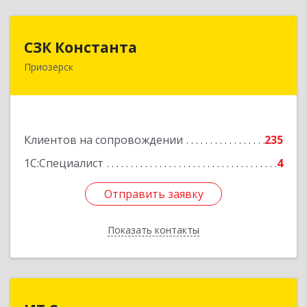
СЗК Константа
СЗК Константа
Приозерск
188760, Ленинградская обл, Приозерск г,
Калинина ул, дом № 29, кв.35
Подробнее
Клиентов на сопровождении
235
1С:Специалист
4
Отправить заявку
Отправить заявку
Показать контакты
Назад
ИТ Сомэкс