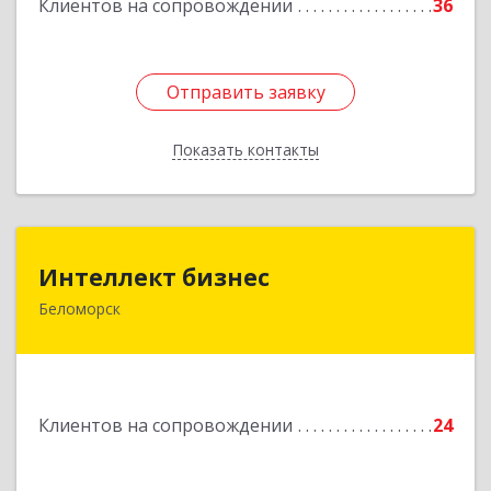
Клиентов на сопровождении
36
Отправить заявку
Отправить заявку
Показать контакты
Назад
Интеллект бизнес
Интеллект бизнес
Беломорск
г. Беломорск, Портовое шоссе, д.1
Подробнее
Клиентов на сопровождении
24