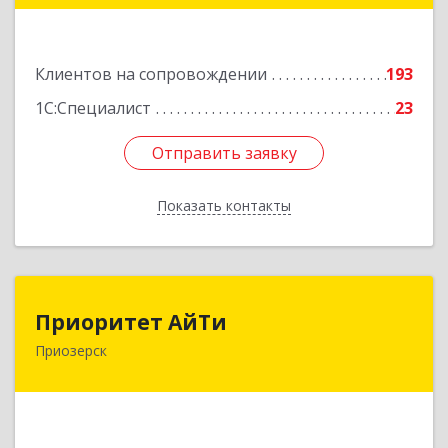
Подробнее
Клиентов на сопровождении
193
1С:Специалист
23
Отправить заявку
Отправить заявку
Показать контакты
Назад
Приоритет АйТи
Приоритет АйТи
Приозерск
188760, Ленинградская обл, Приозерский р-н,
Приозерск г, Калинина ул, дом № 39, этаж 2,
ком. 31