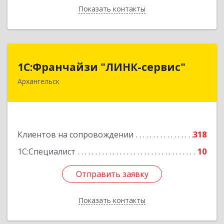
Показать контакты
Назад
1С:Франчайзи "ЛИНК-сервис"
1С:Франчайзи "ЛИНК-сервис"
Архангельск
163000, Архангельская обл, Архангельск г,
Ленина пл., дом № 4, оф.1810 (18 этаж)
Подробнее
Клиентов на сопровождении
318
1С:Специалист
10
Отправить заявку
Отправить заявку
Показать контакты
Назад