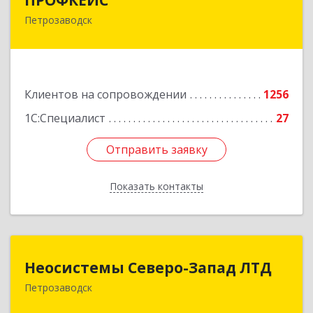
Петрозаводск
185035, Карелия Респ, Петрозаводск г, Красная
ул, дом № 10
Подробнее
Клиентов на сопровождении
1256
1С:Специалист
27
Отправить заявку
Отправить заявку
Показать контакты
Назад
Неосистемы Северо-Запад ЛТД
Неосистемы Северо-Запад ЛТД
Петрозаводск
185001, Карелия Респ, Петрозаводск г,
Первомайский (Первомайский р-н) пр-кт, дом