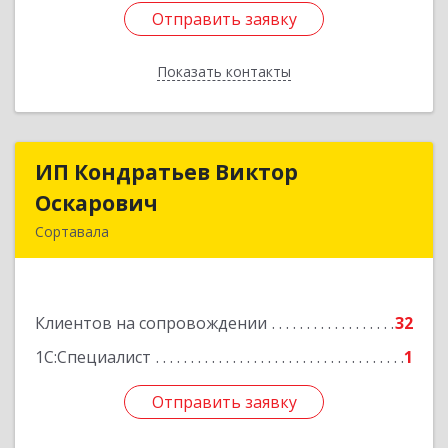
Отправить заявку
Отправить заявку
Показать контакты
Назад
ИП Кондратьев Виктор
ИП Кондратьев Виктор
Оскарович
Оскарович
Сортавала
186790, Карелия Респ, Сортавала г, Кирова ул,
дом № 6, кв.9
Клиентов на сопровождении
32
Подробнее
1С:Специалист
1
Отправить заявку
Отправить заявку