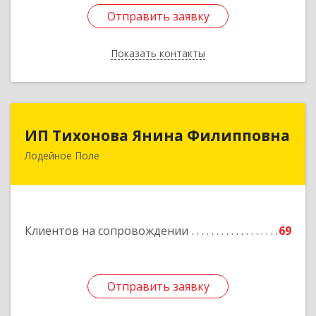
Отправить заявку
Отправить заявку
Показать контакты
Назад
ИП Тихонова Янина Филипповна
ИП Тихонова Янина Филипповна
Лодейное Поле
187700, Ленинградская обл, Лодейнопольский
р-н, Лодейное Поле г, Урицкого пр-кт, дом №
11А
Подробнее
Клиентов на сопровождении
69
Отправить заявку
Отправить заявку