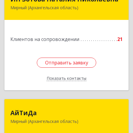
Мирный (Архангельская область)
164170, г.Мирный, Архангельской обл.,
ул.Советская, д.8, кв.80
Подробнее
Клиентов на сопровождении
21
Отправить заявку
Отправить заявку
Показать контакты
Назад
АйТиДа
АйТиДа
Мирный (Архангельская область)
164170, Архангельская обл, Мирный г,
Космонавтов ул, дом № 12, оф.55