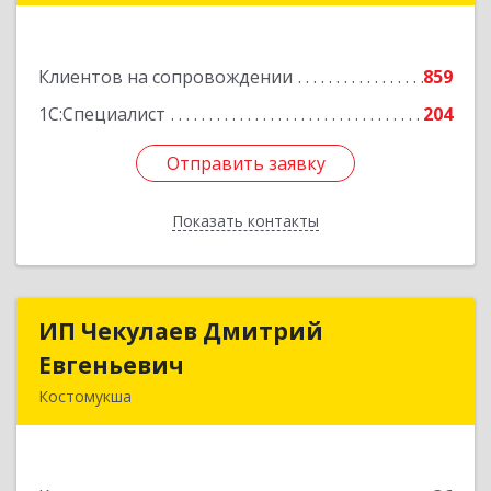
№ 54, пом.27
Подробнее
Клиентов на сопровождении
859
1С:Специалист
204
Отправить заявку
Отправить заявку
Показать контакты
Назад
ИП Чекулаев Дмитрий
ИП Чекулаев Дмитрий
Евгеньевич
Евгеньевич
Костомукша
Подробнее