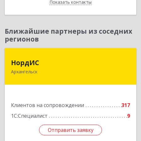
Показать контакты
Назад
Ближайшие партнеры из соседних
регионов
НордИС
НордИС
Архангельск
163071, Архангельская обл, Архангельск г,
Гайдара ул, дом № 55, оф.18
Подробнее
Клиентов на сопровождении
317
1С:Специалист
9
Отправить заявку
Отправить заявку