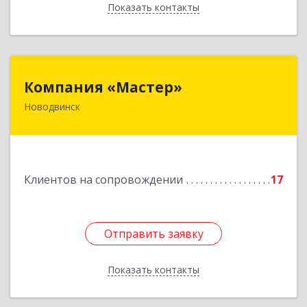
Показать контакты
Назад
Компания «Мастер»
Компания «Мастер»
Новодвинск
164902, Архангельская обл, Новодвинск г,
Космонавтов ул, дом № 6, пом.1
Подробнее
Клиентов на сопровождении
17
Отправить заявку
Отправить заявку
Показать контакты
Назад