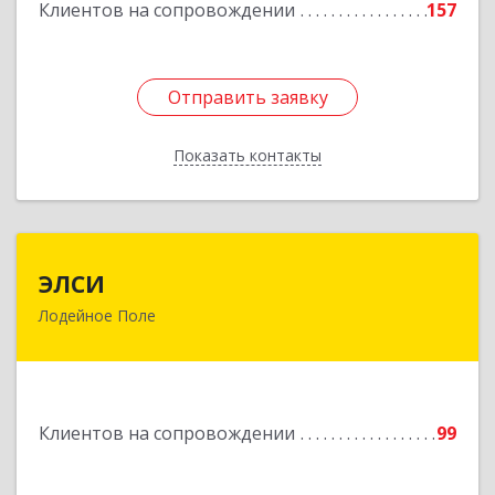
Подробнее
Клиентов на сопровождении
157
Отправить заявку
Отправить заявку
Показать контакты
Назад
ЭЛСИ
ЭЛСИ
Лодейное Поле
187700, Ленинградская обл, Лодейное Поле г,
Коммунаров ул, дом № 7
Подробнее
Клиентов на сопровождении
99