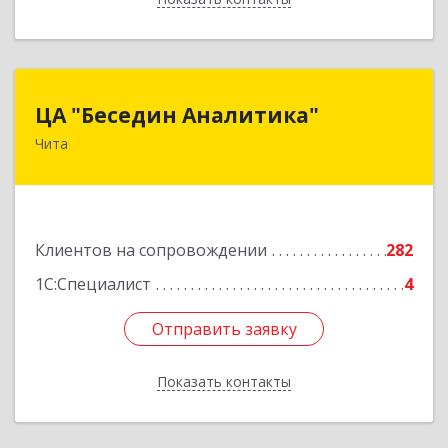
ЦА "Беседин Аналитика"
ЦА "Беседин Аналитика"
Чита
672039, Забайкальский край, Чита г,
Красноярская ул, дом № 24, корпус а, оф.401
Подробнее
Клиентов на сопровождении
282
1С:Специалист
4
Отправить заявку
Отправить заявку
Показать контакты
Назад