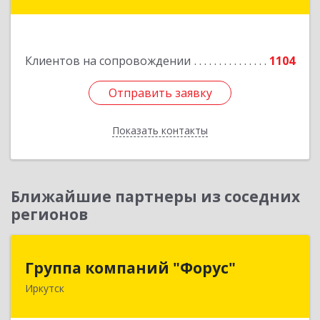
дом № 25
Подробнее
Клиентов на сопровождении
1104
Отправить заявку
Отправить заявку
Показать контакты
Назад
Ближайшие партнеры из соседних
регионов
Группа компаний "Форус"
Группа компаний "Форус"
Иркутск
664007, Иркутская обл, Иркутск г, Ямская ул,
дом № 1, корпус 1, оф.1