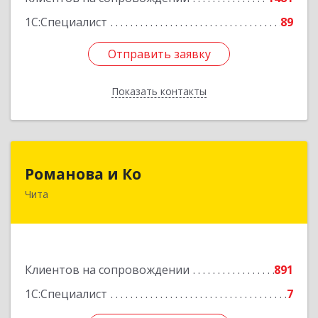
1С:Специалист
89
Отправить заявку
Отправить заявку
Показать контакты
Назад
Романова и Ко
Романова и Ко
Чита
672000, Забайкальский край, Чита г, Анохина
ул, дом № 91, оф.703, а/я 1062
Подробнее
Клиентов на сопровождении
891
1С:Специалист
7