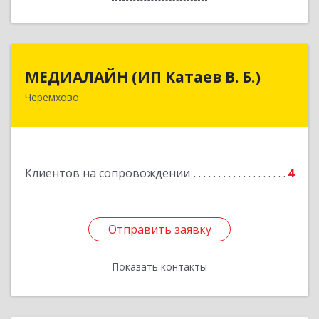
МЕДИАЛАЙН (ИП Катаев В. Б.)
МЕДИАЛАЙН (ИП Катаев В. Б.)
Черемхово
665413, Иркутская обл, Черемхово г, Ленина ул,
дом № 5, оф.328
Подробнее
Клиентов на сопровождении
4
Отправить заявку
Отправить заявку
Показать контакты
Назад