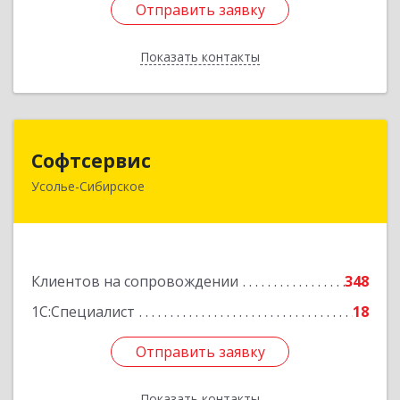
Отправить заявку
Отправить заявку
Показать контакты
Назад
Софтсервис
Софтсервис
Усолье-Сибирское
665451, Иркутская обл, Усолье-Сибирское г,
Интернациональная ул, дом № 87
Подробнее
Клиентов на сопровождении
348
1С:Специалист
18
Отправить заявку
Отправить заявку
Показать контакты
Назад