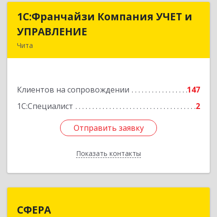
1С:Франчайзи Компания УЧЕТ и
1С:Франчайзи Компания УЧЕТ и
УПРАВЛЕНИЕ
УПРАВЛЕНИЕ
Чита
672038, Забайкальский край, Чита г, Нагорная
ул, дом № 81а, пом.1
Клиентов на сопровождении
147
Подробнее
1С:Специалист
2
Отправить заявку
Отправить заявку
Показать контакты
Назад
СФЕРА
СФЕРА