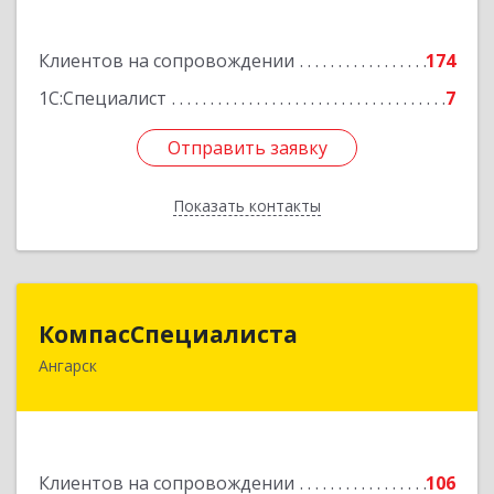
Подробнее
Клиентов на сопровождении
174
1С:Специалист
7
Отправить заявку
Отправить заявку
Показать контакты
Назад
КомпасСпециалиста
КомпасСпециалиста
Ангарск
665826, Иркутская обл, Ангарск г, 12А мкр, дом
№ 7, 86
Подробнее
Клиентов на сопровождении
106