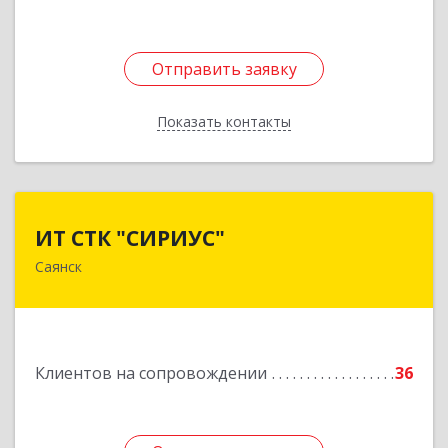
Отправить заявку
Отправить заявку
Показать контакты
Назад
ИТ СТК "СИРИУС"
ИТ СТК "СИРИУС"
Саянск
666303, Иркутская обл, Саянск г, Юбилейный
мкр, дом № 38
Подробнее
Клиентов на сопровождении
36