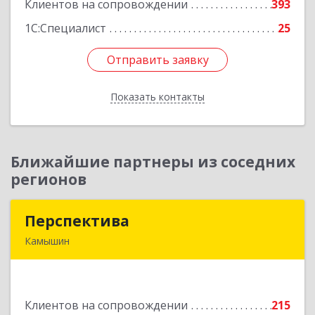
Клиентов на сопровождении
393
Подробнее
1С:Специалист
25
Отправить заявку
Отправить заявку
Показать контакты
Назад
Ближайшие партнеры из соседних
регионов
Перспектива
Перспектива
Камышин
403850, Волгоградская обл, Камышин г,
Леонова ул, дом № 26
Клиентов на сопровождении
215
Подробнее