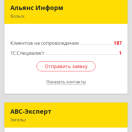
Альянс Информ
Альянс Информ
Вольск
412906, Саратовская обл, Вольск г,
Чернышевского ул, дом № 73А
Клиентов на сопровождении
187
Подробнее
1С:Специалист
1
Отправить заявку
Отправить заявку
Показать контакты
Назад
АВС-Эксперт
АВС-Эксперт
Энгельс
413105, Саратовская обл, Энгельс г, Минская ул,