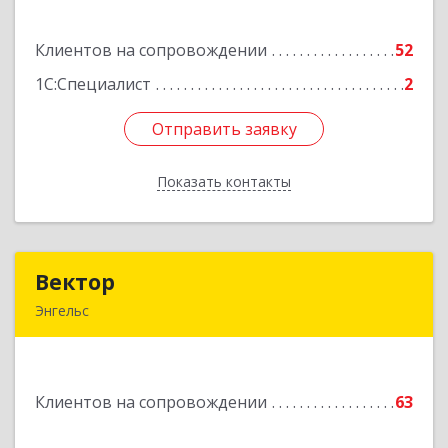
дом № 18/1
Клиентов на сопровождении
52
Подробнее
1С:Специалист
2
Отправить заявку
Отправить заявку
Показать контакты
Назад
Вектор
Вектор
Энгельс
413107, Саратовская обл, Энгельс г, Трудовая
ул, дом № 12/1, квартира №216
Клиентов на сопровождении
63
Подробнее