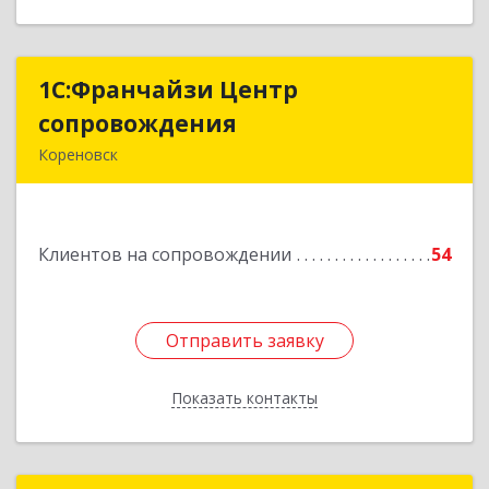
1С:Франчайзи Центр
1С:Франчайзи Центр
сопровождения
сопровождения
Кореновск
Подробнее
Клиентов на сопровождении
54
Отправить заявку
Отправить заявку
Показать контакты
Назад