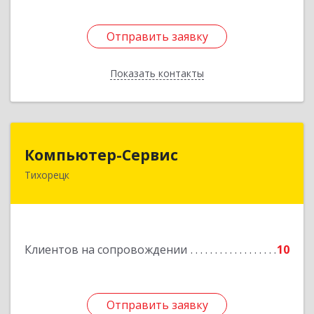
Отправить заявку
Отправить заявку
Показать контакты
Назад
Компьютер-Сервис
Компьютер-Сервис
Тихорецк
352040, Краснодарский край, Павловский р-н,
Павловская ст-ца, Горького ул, дом № 271
Подробнее
Клиентов на сопровождении
10
Отправить заявку
Отправить заявку