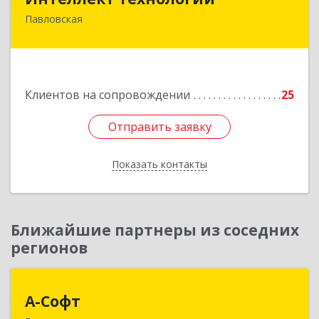
Павловская
352040, Краснодарский край, Павловский р-н,
Павловская ст-ца, Октябрьская ул, дом № 214
Подробнее
Клиентов на сопровождении
25
Отправить заявку
Отправить заявку
Показать контакты
Назад
Ближайшие партнеры из соседних
регионов
А-Софт
А-Софт