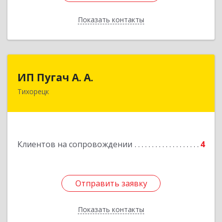
Показать контакты
Назад
ИП Пугач А. А.
ИП Пугач А. А.
Тихорецк
352114, Краснодарский край, Тихорецкий р-н,
Еремизино-Борисовская ст, Школьная ул, дом
№ 97
Подробнее
Клиентов на сопровождении
4
Отправить заявку
Отправить заявку
Показать контакты
Назад