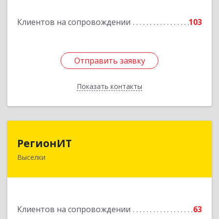
Подробнее
Клиентов на сопровождении
103
Отправить заявку
Отправить заявку
Показать контакты
Назад
РегионИТ
РегионИТ
Выселки
353103, Краснодарский край, м.р-н
Выселковский, с.п. Выселковское, Выселки ст-
ца, Рябиновая (Дорожник тер. ДПК) ул, дом №
173/1
Клиентов на сопровождении
63
Подробнее