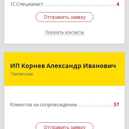
1С:Специалист
4
Отправить заявку
Отправить заявку
Показать контакты
Назад
ИП Корнев Александр Иванович
ИП Корнев Александр Иванович
Тбилисская
352360, Краснодарский край, Тбилисский р-н,
Тбилисская ст-ца, Первомайская ул, дом № 19/1
Подробнее
Клиентов на сопровождении
57
Отправить заявку
Отправить заявку