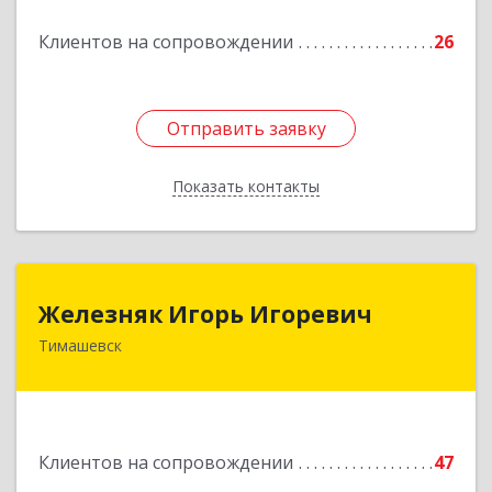
Подробнее
Клиентов на сопровождении
26
Отправить заявку
Отправить заявку
Показать контакты
Назад
Железняк Игорь Игоревич
Железняк Игорь Игоревич
Тимашевск
352700, Краснодарский край, Тимашевский р-н,
Тимашевск г, Смоленская ул, 42
Подробнее
Клиентов на сопровождении
47