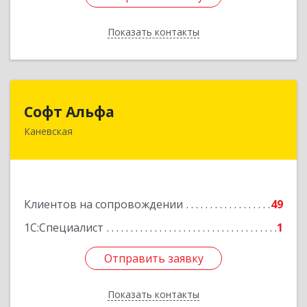
Показать контакты
Назад
Софт Альфа
Софт Альфа
Каневская
353730, Краснодарский край, Каневской р-н,
Каневская ст-ца, Нестеренко ул, дом № 81
Подробнее
Клиентов на сопровождении
49
1С:Специалист
1
Отправить заявку
Отправить заявку
Показать контакты
Назад