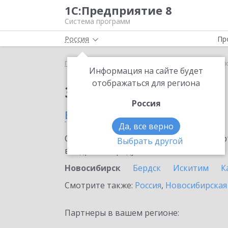
1С:Предприятие 8
Система программ
Россия
Пр
Главная
Сервисы ИТС
1С-ЭДО
1С-ЭДО в Нов
Информация на сайте будет
отображаться для региона
Заказать 1С-ЭДО
Россия
в Новосибирске
Да, все верно
Ознакомьтесь с информационными карт
Выбрать другой
внедрение продукта.
Новосибирск
Бердск
Искитим
К
Смотрите также:
Россия
,
Новосибирская
Партнеры в вашем регионе: