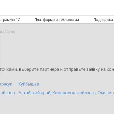
ограммы 1С
Платформа и технологии
Поддержка 
осибирске
очками, выберите партнёра и отправьте заявку на ко
арасук
Куйбышев
 область
,
Алтайский край
,
Кемеровская область
,
Омская 