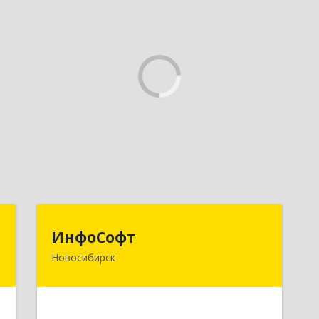
к
ИнфоСофт
ИнфоСофт
Новосибирск
,
630091, Новосибирская обл,
№
Новосибирск г, Крылова ул, дом № 31
,
а
Подробнее