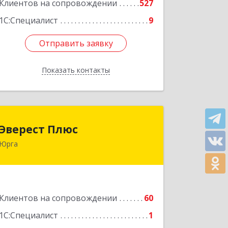
Клиентов на сопровождении
527
1С:Специалист
9
Отправить заявку
Отправить заявку
Показать контакты
Назад
Эверест Плюс
Эверест Плюс
Юрга
652055, Кемеровская обл, Юрга г,
Московская ул, дом № 9, оф.1
Подробнее
Клиентов на сопровождении
60
1С:Специалист
1