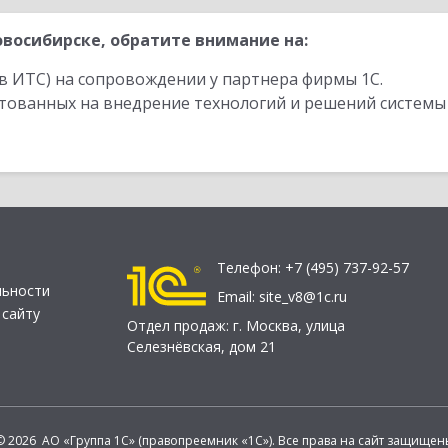
восибирске, обратите внимание на:
в ИТС) на сопровождении у партнера фирмы 1С.
стованных на внедрение технологий и решений системы
Телефон:
+7 (495) 737-92-57
льности
Email:
site_v8@1c.ru
 сайту
Отдел продаж:
г. Москва
,
улица
Селезнёвская, дом 21
© 2026 АО «Группа 1С» (правопреемник «1С»). Все права на сайт защищен