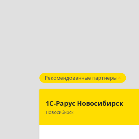
Рекомендованные партнеры
1С-Рарус Новосибирс
1С-Рарус Новосибирск
Новосибирск
630015, Новосибирская обл
Новосибирск г, Планетная ул, дом 
30,производственный корпус 2Б
пом.5