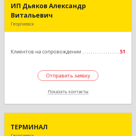
ИП Дьяков Александр
ИП Дьяков Александр
Витальевич
Витальевич
Георгиевск
Подробнее
Клиентов на сопровождении
51
Отправить заявку
Отправить заявку
Показать контакты
Назад
ТЕРМИНАЛ
ТЕРМИНАЛ
Георгиевск