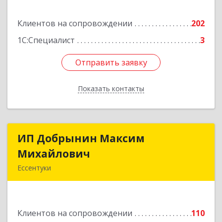
Подробнее
Клиентов на сопровождении
202
1С:Специалист
3
Отправить заявку
Отправить заявку
Показать контакты
Назад
ИП Добрынин Максим
ИП Добрынин Максим
Михайлович
Михайлович
Ессентуки
357601, Ставропольский край, Ессентуки,
Спасателей, дом № 5, кв.43
Клиентов на сопровождении
110
Подробнее