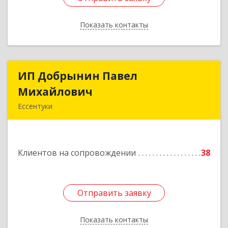
Показать контакты
Назад
ИП Добрынин Павел
ИП Добрынин Павел
Михайлович
Михайлович
Ессентуки
Подробнее
Клиентов на сопровождении
38
Отправить заявку
Отправить заявку
Показать контакты
Назад