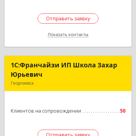
Отправить заявку
Отправить заявку
Показать контакты
Назад
1С:Франчайзи ИП Школа Захар
1С:Франчайзи ИП Школа Захар
Юрьевич
Юрьевич
Георгиевск
357840, Ставропольский край, Георгиевский р-
н, Александрийская ст-ца, Курдюмовский пер,
дом № 10
Клиентов на сопровождении
50
Подробнее
Отправить заявку
Отправить заявку