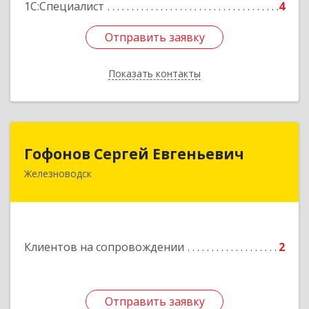
1С:Специалист
4
Отправить заявку
Отправить заявку
Показать контакты
Назад
Гофонов Сергей Евгеньевич
Гофонов Сергей Евгеньевич
Железноводск
Подробнее
Клиентов на сопровождении
2
Отправить заявку
Отправить заявку