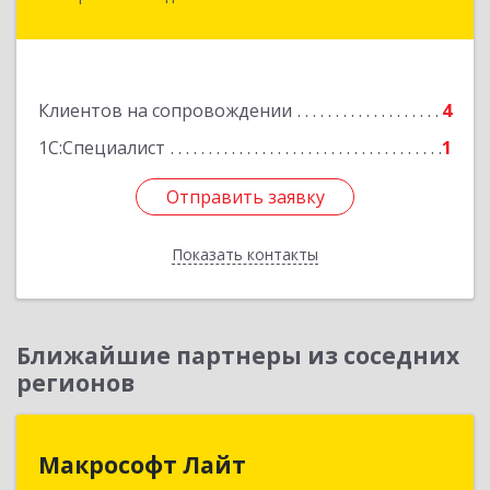
Минераловодский, Минеральные Воды г, 22
Партсъезда пр-кт, домовладение № 9, корпус 1
Подробнее
Клиентов на сопровождении
4
1С:Специалист
1
Отправить заявку
Отправить заявку
Показать контакты
Назад
Ближайшие партнеры из соседних
регионов
Макрософт Лайт
Макрософт Лайт