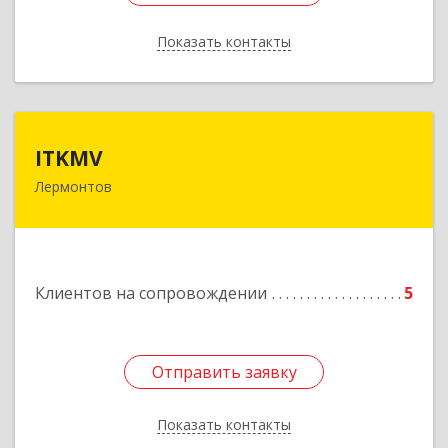
Показать контакты
Назад
ITKMV
ITKMV
Лермонтов
Подробнее
Клиентов на сопровождении
5
Отправить заявку
Отправить заявку
Показать контакты
Назад