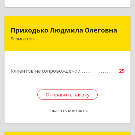
Приходько Людмила Олеговна
Приходько Людмила Олеговна
Лермонтов
357341, Лермонтов г, П.Лумумбы ул, дом №
43/2, кв.44
Подробнее
Клиентов на сопровождении
29
Отправить заявку
Отправить заявку
Показать контакты
Назад