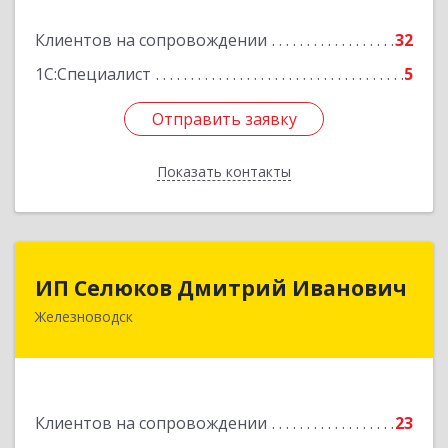
Подробнее
Клиентов на сопровождении
32
1С:Специалист
5
Отправить заявку
Отправить заявку
Показать контакты
Назад
ИП Селюков Дмитрий Иванович
ИП Селюков Дмитрий Иванович
Железноводск
357400, Ставропольский край, Железноводск г,
Энгельса ул, дом № 17, кв.17
Подробнее
Клиентов на сопровождении
23