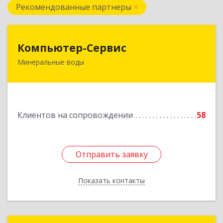
Рекомендованные партнеры
Компьютер-Сервис
Компьютер-Сервис
Минеральные воды
357202, Ставропольский край, Минеральные
Воды г, Гагарина ул, дом № 48
Подробнее
Клиентов на сопровождении
58
Отправить заявку
Отправить заявку
Показать контакты
Назад