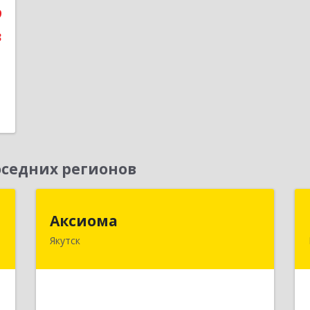
9
3
седних регионов
"
Аксиома
Аксиома
Якутск
,
677000, Саха /Якутия/ Респ, Якутск г,
7
Чиряева ул, дом № 1, кв.19
е
Подробнее