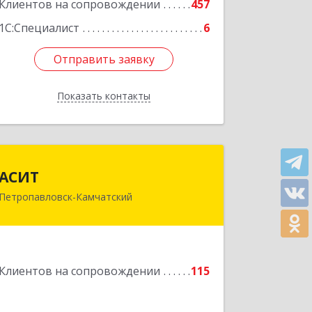
Подробнее
Клиентов на сопровождении
457
1С:Специалист
6
Отправить заявку
Отправить заявку
Показать контакты
Назад
АСИТ
АСИТ
Петропавловск-Камчатский
683031, Камчатский край,
Петропавловск-Камчатский г,
Топоркова ул, дом № 9/8, офис "С"
Подробнее
Клиентов на сопровождении
115