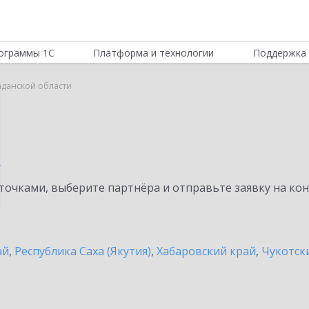
ограммы 1С
Платформа и технологии
Поддержка 
аданской области
и
очками, выберите партнёра и отправьте заявку на ко
ай
,
Республика Саха (Якутия)
,
Хабаровский край
,
Чукотск