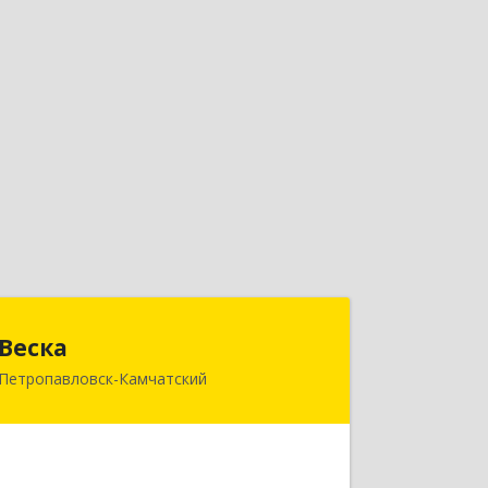
Веска
Веска
Петропавловск-Камчатский
683031, Камчатский край,
Петропавловск-Камчатский г, Карла
Маркса пр-кт, дом № 29/1, оф.300