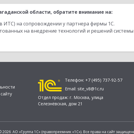
гаданской области, обратите внимание на:
в ИТС) на сопровождении у партнера фирмы 1С.
стованных на внедрение технологий и решений системы
Телефон:
+7 (495) 737-92-57
льности
Email:
site_v8@1c.ru
 сайту
Отдел продаж:
г. Москва
,
улица
Селезнёвская, дом 21
© 2026 АО «Группа 1С» (правопреемник «1С»). Все права на сайт защищен