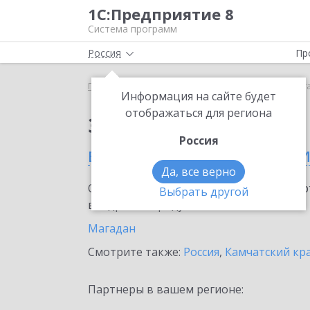
1С:Предприятие 8
Система программ
Россия
Пр
Главная
Сервисы ИТС
1С-ЭДО
1С-ЭДО в Маг
Информация на сайте будет
отображаться для региона
Заказать 1С-ЭДО
Россия
в Магаданской област
Да, все верно
Ознакомьтесь с информационными карт
Выбрать другой
внедрение продукта.
Магадан
Смотрите также:
Россия
,
Камчатский кр
Партнеры в вашем регионе: