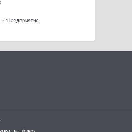
:
 1С:Предприятие.
ы
ческую платформу