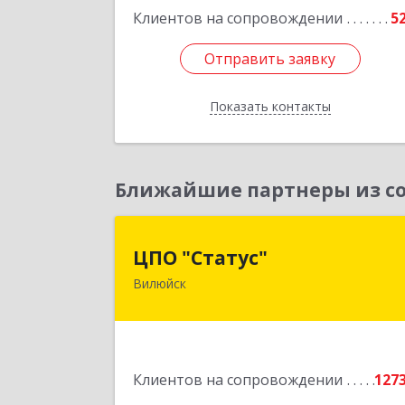
Клиентов на сопровождении
5
Подробне
Отправить заявку
Отправить заявку
Показать контакты
Назад
Ближайшие партнеры из со
ЦПО "Статус
ЦПО "Статус"
Вилюйск
677000, Саха /Якутия/ Респ, Якутск г
Ленина пр-кт, дом № 1, оф.42
Подробне
Клиентов на сопровождении
127