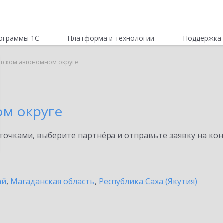
ограммы 1С
Платформа и технологии
Поддержка 
отском автономном округе
ом округе
очками, выберите партнёра и отправьте заявку на ко
ай
,
Магаданская область
,
Республика Саха (Якутия)