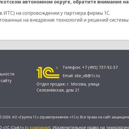
котском автономном округе, обратите внимание на
в ИТС) на сопровождении у партнера фирмы 1С.
стованных на внедрение технологий и решений системы
Телефон:
+7 (495) 737-92-57
льности
Email:
site_v8@1c.ru
 сайту
Отдел продаж:
г. Москва
,
улица
Селезнёвская, дом 21
© 2026 АО «Группа 1С» (правопреемник «1С»). Все права на сайт защищен
О «1С-Софт» (
о компании
). Исключительное право на технологи