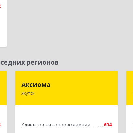
2
е
седних регионов
"
Аксиома
Аксиома
Якутск
,
677000, Саха /Якутия/ Респ, Якутск г,
7
Чиряева ул, дом № 1, кв.19
е
Подробнее
3
Клиентов на сопровождении
604