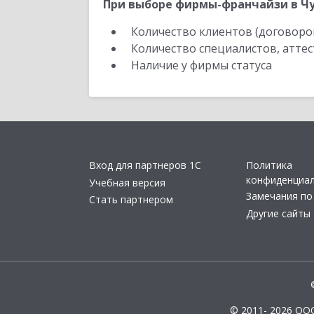
При выборе фирмы-франчайзи в Чу
Количество клиентов (договоро
Количество специалистов, атте
Наличие у фирмы статуса
Вход для партнеров 1С
Политика
конфиденциа
Учебная версия
Замечания по
Стать партнером
Другие сайты
© 2011- 2026 ОО