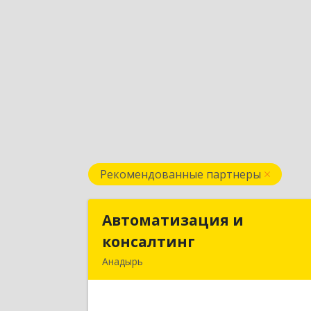
Рекомендованные партнеры
Автоматизация и
Автоматизация 
консалтинг
консалтин
Анадырь
689000, Чукотский АО, Анадырь г
Мира ул, дом № 5, кв.2