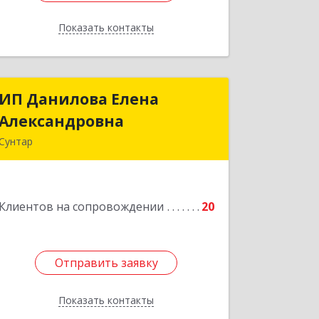
Показать контакты
Назад
ИП Данилова Елена
ИП Данилова Елена
Александровна
Александровна
Сунтар
Подробнее
Клиентов на сопровождении
20
Отправить заявку
Отправить заявку
Показать контакты
Назад