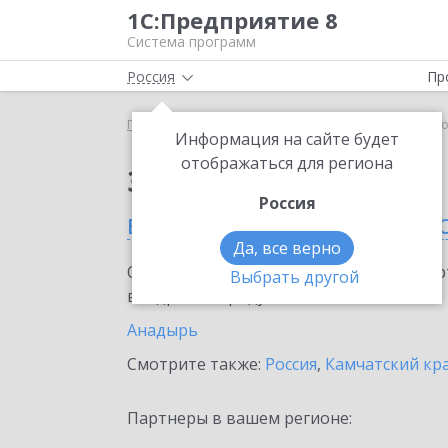
1С:Предприятие 8
Система программ
Россия
Пр
Главная
Сервисы ИТС
1С-ЭДО
1С-ЭДО в Чук
Информация на сайте будет
отображаться для региона
Заказать 1С-ЭДО
Россия
в Чукотском автономн
Да, все верно
Ознакомьтесь с информационными карт
Выбрать другой
внедрение продукта.
Анадырь
Смотрите также:
Россия
,
Камчатский кр
Партнеры в вашем регионе: