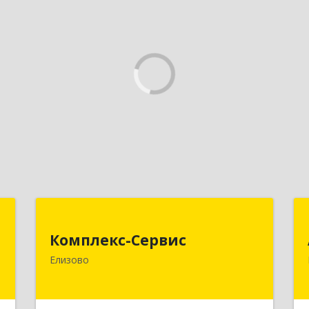
а
Комплекс-Сервис
Комплекс-Сервис
,
684000, Камчатский край, Елизовский
Елизово
а
р-н, Елизово г, Мурманская ул, дом №
0
4, пом.1