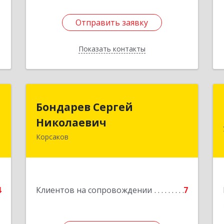
Отправить заявку
Отправить заявку
Показать контакты
Назад
н
Бондарев Сергей
Бондарев Сергей
ч
Николаевич
Николаевич
Корсаков
-
Подробнее
,
2
е
4
Клиентов на сопровождении
7