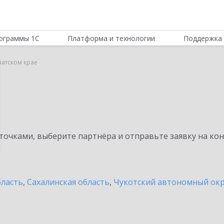
ограммы 1С
Платформа и технологии
Поддержка 
чатском крае
очками, выберите партнёра и отправьте заявку на ко
бласть
,
Сахалинская область
,
Чукотский автономный окр