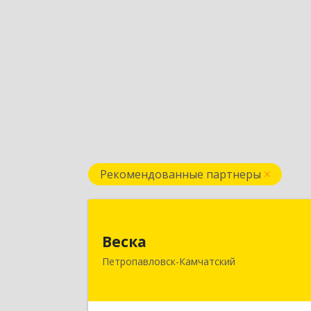
Рекомендованные партнеры
Веск
Веска
683031, Камчатский край
Петропавловск-Камчатский
Петропавловск-Камчатский г, Карл
Маркса пр-кт, дом № 29/1, оф.30