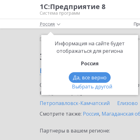
1С:Предприятие 8
Система программ
Россия
Пр
Главная
Сервисы ИТС
1С-ЭДО
1С-ЭДО в Кам
Информация на сайте будет
отображаться для региона
Заказать 1С-ЭДО
Россия
в Камчатском крае
Да, все верно
Ознакомьтесь с информационными карт
Выбрать другой
внедрение продукта.
Петропавловск-Камчатский
Елизово
Смотрите также:
Россия
,
Магаданская о
Партнеры в вашем регионе: