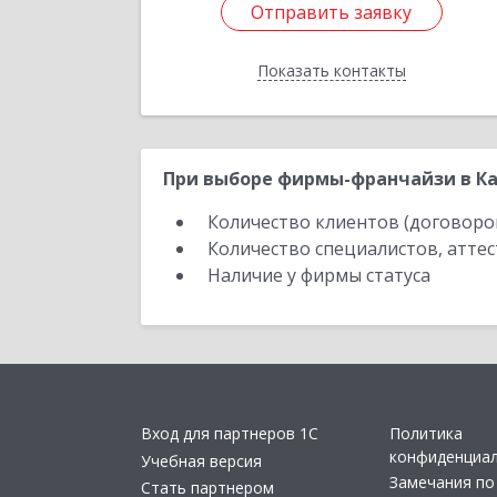
Отправить заявку
Отправить заявку
Показать контакты
Назад
При выборе фирмы-франчайзи в Ка
Количество клиентов (договоро
Количество специалистов, атте
Наличие у фирмы статуса
Вход для партнеров 1С
Политика
конфиденциа
Учебная версия
Замечания по
Стать партнером