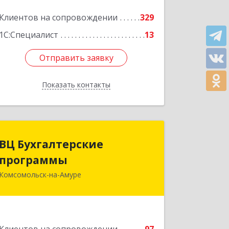
Клиентов на сопровождении
329
1С:Специалист
13
Отправить заявку
Отправить заявку
Показать контакты
Назад
ВЦ Бухгалтерские
ВЦ Бухгалтерские
программы
программы
Комсомольск-на-Амуре
681000, Хабаровский край,
Комсомольск-на-Амуре г, Сидоренко
ул, дом № 1А
Подробнее