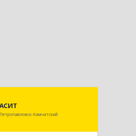
АСИТ
АСИТ
683031, Камчатский край,
Петропавловск-Камчатский
Петропавловск-Камчатский г,
Топоркова ул, дом № 9/8, офис "С"