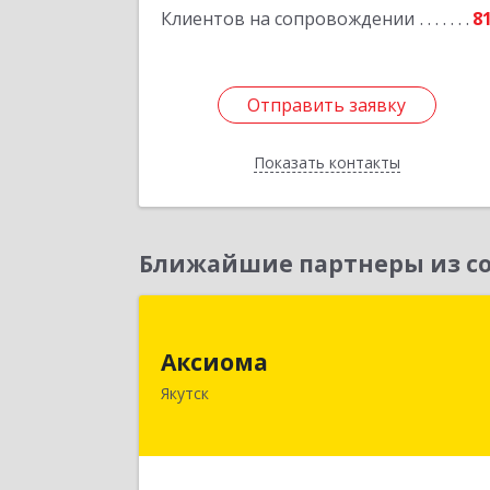
Подробне
Клиентов на сопровождении
8
Отправить заявку
Отправить заявку
Показать контакты
Назад
Ближайшие партнеры из со
Аксиом
Аксиома
677000, Саха /Якутия/ Респ, Якутск г
Якутск
Чиряева ул, дом № 1, кв.1
Подробне