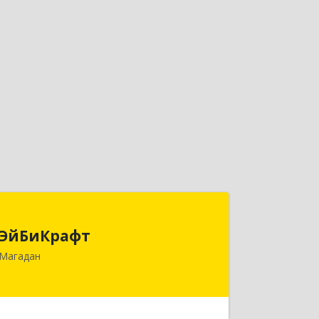
ЭйБиКрафт
ЭйБиКрафт
685000, Магаданская обл, Магадан г,
Магадан
Полярная ул, дом № 21А
Подробнее