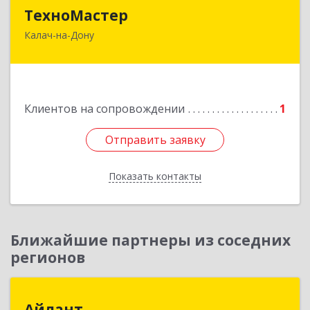
ТехноМастер
ТехноМастер
Калач-на-Дону
404503, Волгоградская обл, Калач-на-Дону г,
Пархоменко ул, дом № 4, кв. 56
Подробнее
Клиентов на сопровождении
1
Отправить заявку
Отправить заявку
Показать контакты
Назад
Ближайшие партнеры из соседних
регионов
Айлант
Айлант