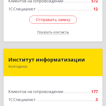
Клиентов на сопровождении
572
1С:Специалист
12
Отправить заявку
Отправить заявку
Показать контакты
Назад
Институт информатизации
Институт информатизации
Волгодонск
347383, Ростовская обл, Волгодонск г, Маршала
Кошевого ул, дом № 44, корпус II, оф.6
Подробнее
Клиентов на сопровождении
177
1С:Специалист
3