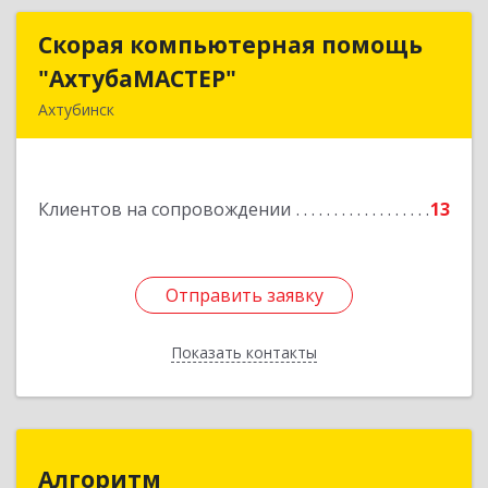
Скорая компьютерная помощь
Скорая компьютерная помощь
"АхтубаМАСТЕР"
"АхтубаМАСТЕР"
Ахтубинск
416506, Астраханская обл, Ахтубинский р-н,
Ахтубинск г, Буденного ул, дом № 7, кв.30
Клиентов на сопровождении
13
Подробнее
Отправить заявку
Отправить заявку
Показать контакты
Назад
Алгоритм
Алгоритм