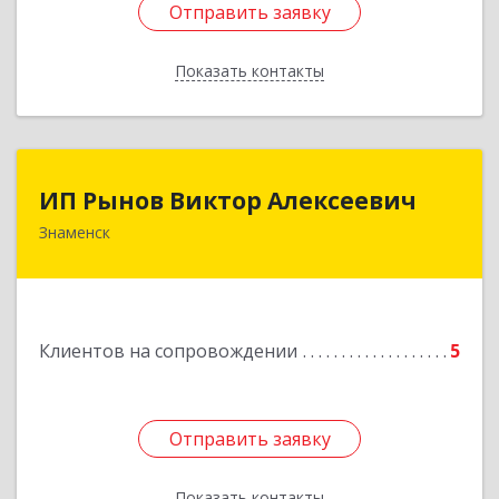
Отправить заявку
Отправить заявку
Показать контакты
Назад
ИП Рынов Виктор Алексеевич
ИП Рынов Виктор Алексеевич
Знаменск
Подробнее
Клиентов на сопровождении
5
Отправить заявку
Отправить заявку
Показать контакты
Назад