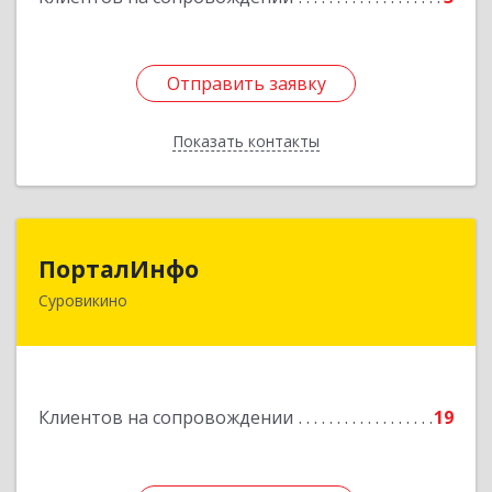
Отправить заявку
Отправить заявку
Показать контакты
Назад
ПорталИнфо
ПорталИнфо
Суровикино
404414, г.Суровкино Волгоградской обл. ул. 1-й
мкр д.21 кв 9
Подробнее
Клиентов на сопровождении
19