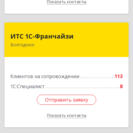
Показать контакты
Назад
ИТС 1С-Франчайзи
ИТС 1С-Франчайзи
Волгодонск
347380, Ростовская обл, Волгодонск г, Гагарина
ул, 22в помещение № III
Подробнее
Клиентов на сопровождении
113
1С:Специалист
8
Отправить заявку
Отправить заявку
Показать контакты
Назад