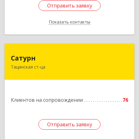
Отправить заявку
Отправить заявку
Показать контакты
Назад
Сатурн
Сатурн
Тацинская ст-ца
347060, Ростовская область, Тацинский район,
ст-ца Тацинская, ул.М.Горького, дом № 54
Подробнее
Клиентов на сопровождении
76
Отправить заявку
Отправить заявку