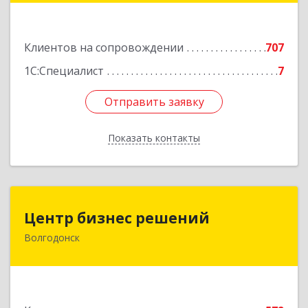
Подробнее
Клиентов на сопровождении
707
1С:Специалист
7
Отправить заявку
Отправить заявку
Показать контакты
Назад
Центр бизнес решений
Центр бизнес решений
Волгодонск
347375, Ростовская обл, Волгодонск г,
Курчатова пр-кт, дом № 45, кв.3
Подробнее