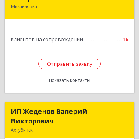
Михайловка
Подробнее
Клиентов на сопровождении
16
Отправить заявку
Отправить заявку
Показать контакты
Назад
ИП Жеденов Валерий
ИП Жеденов Валерий
Викторович
Викторович
Ахтубинск
416500, Астраханская обл, Ахтубинский р-н,