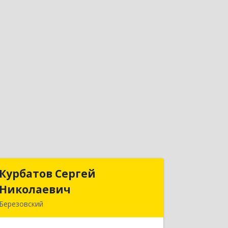
Курбатов Сергей
Курбатов Сергей
Николаевич
Николаевич
Березовский
623 701, 623701, Свердловская обл,
Березовский г, Театральная ул, д. 28,