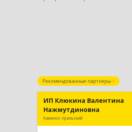
Рекомендованные партнеры
ИП Клюкина Валентина
ИП Клюкина Валентин
Нажмутдиновна
Нажмутдиновн
Каменск-Уральский
623404, Свердловская обл, Каменск
Уральский г, Крылова ул, дом № 19б