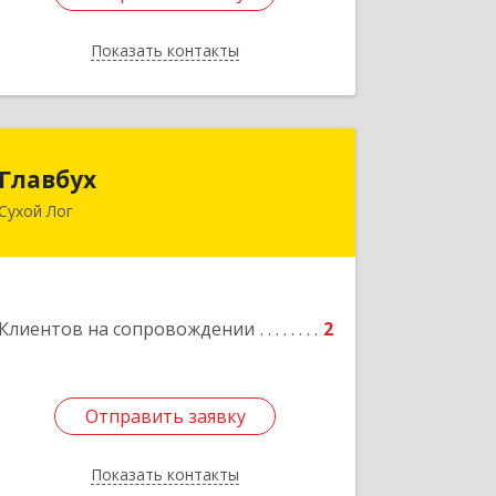
Показать контакты
Назад
Главбух
Главбух
Сухой Лог
624800, Свердловская обл, Сухой Лог
г, Артиллеристов ул, дом № 41, кв.28
Подробнее
Клиентов на сопровождении
2
Отправить заявку
Отправить заявку
Показать контакты
Назад