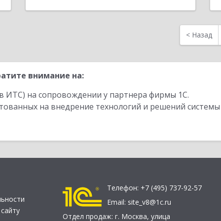
<
Назад
атите внимание на:
в ИТС) на сопровождении у партнера фирмы 1С.
стованных на внедрение технологий и решений системы
Телефон:
+7 (495) 737-92-57
льности
Email:
site_v8@1c.ru
 сайту
Отдел продаж:
г. Москва
,
улица