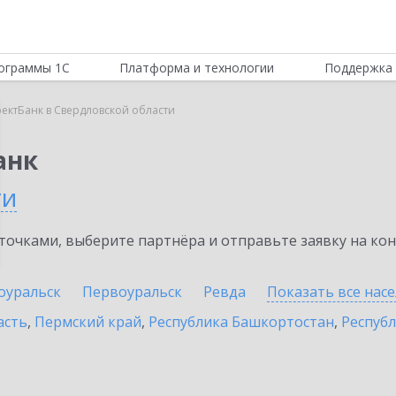
ограммы 1С
Платформа и технологии
Поддержка 
ектБанк в Свердловской области
анк
ти
очками, выберите партнёра и отправьте заявку на ко
оуральск
Первоуральск
Ревда
Показать все нас
асть
,
Пермский край
,
Республика Башкортостан
,
Респуб