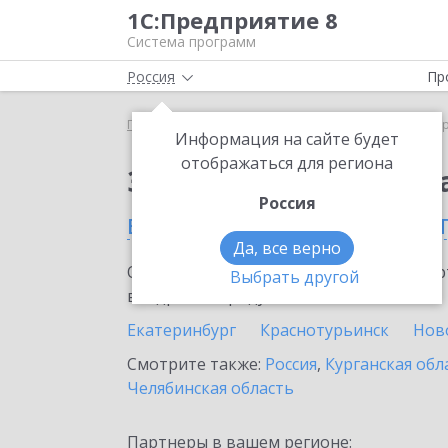
1С:Предприятие 8
Система программ
Россия
Пр
Главная
Сервисы ИТС
1С:ДиректБанк
1С:Дир
Информация на сайте будет
отображаться для региона
Заказать 1С:ДиректБ
Россия
в Свердловской облас
Да, все верно
Ознакомьтесь с информационными карт
Выбрать другой
внедрение продукта.
Екатеринбург
Краснотурьинск
Нов
Смотрите также:
Россия
,
Курганская обл
Челябинская область
Партнеры в вашем регионе: