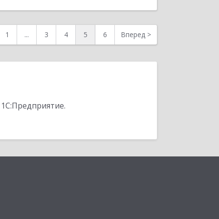
1
...
3
4
5
6
Вперед
>
 1С:Предприятие.