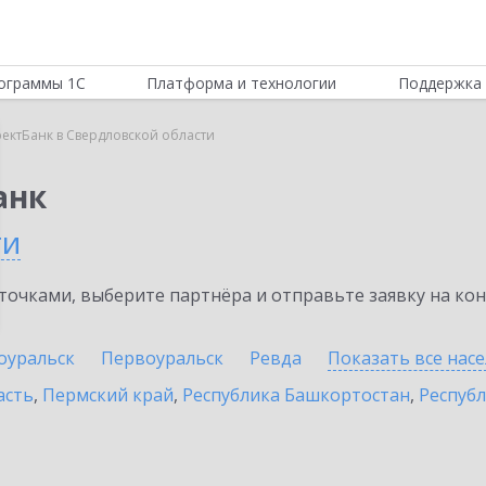
ограммы 1С
Платформа и технологии
Поддержка 
ектБанк в Свердловской области
анк
ти
очками, выберите партнёра и отправьте заявку на ко
оуральск
Первоуральск
Ревда
Показать все нас
асть
,
Пермский край
,
Республика Башкортостан
,
Респуб