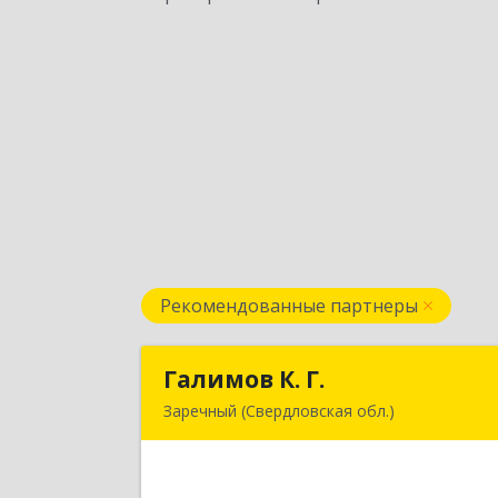
Рекомендованные партнеры
Галимов К. Г.
Галимов К. Г
Заречный (Свердловская обл.)
Свердловская обл, г. Заречный, ул
Кузнецова, д.24, оф.7