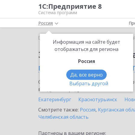
1С:Предприятие 8
Система программ
Россия
Пр
Главная
Сервисы ИТС
1С:ДиректБанк
1С:Дир
Информация на сайте будет
отображаться для региона
Заказать 1С:ДиректБ
Россия
в Свердловской облас
Да, все верно
Ознакомьтесь с информационными карт
Выбрать другой
внедрение продукта.
Екатеринбург
Краснотурьинск
Нов
Смотрите также:
Россия
,
Курганская обл
Челябинская область
Партнеры в вашем регионе: