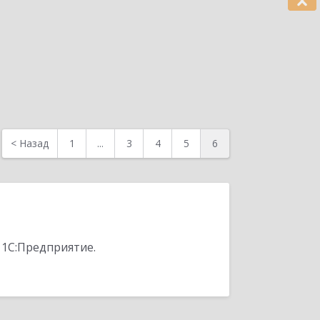
<
Назад
1
...
3
4
5
6
 1С:Предприятие.