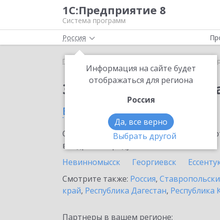
1С:Предприятие 8
Система программ
Россия
Пр
Главная
Сервисы ИТС
1С:ДиректБанк
1С:Дир
Информация на сайте будет
отображаться для региона
Заказать 1С:ДиректБ
Россия
в Минеральных водах
Да, все верно
Ознакомьтесь с информационными карт
Выбрать другой
внедрение продукта.
Невинномысск
Георгиевск
Ессенту
Смотрите также:
Россия
,
Ставропольски
край
,
Республика Дагестан
,
Республика 
Партнеры в вашем регионе: