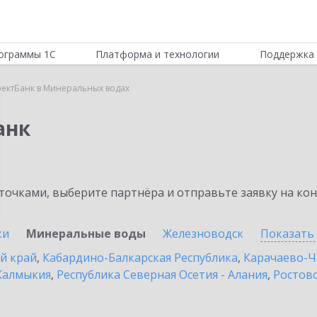
ограммы 1С
Платформа и технологии
Поддержка 
ектБанк в Минеральных водах
анк
очками, выберите партнёра и отправьте заявку на ко
ки
Минеральные воды
Железноводск
Показать
й край
,
Кабардино-Балкарская Республика
,
Карачаево-Ч
Калмыкия
,
Республика Северная Осетия - Алания
,
Ростовс