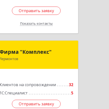
Отправить заявку
Отправить заявку
Показать контакты
Назад
Фирма "Комплекс"
Фирма "Комплекс"
Лермонтов
357348, Ставропольский край,
Лермонтов г, Острогорка с, Степная
ул, дом № 46, а
Подробнее
Клиентов на сопровождении
32
1С:Специалист
5
Отправить заявку
Отправить заявку