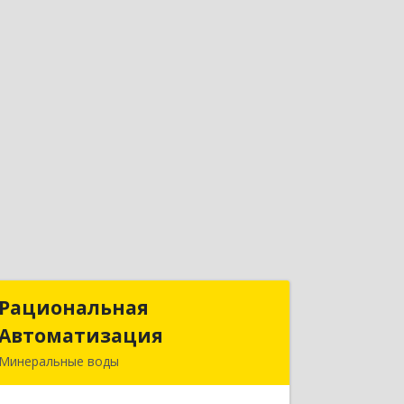
Рациональная
Рациональная
Автоматизация
Автоматизация
Минеральные воды
357209, Ставропольский край, м.о.
Минераловодский, Минеральные