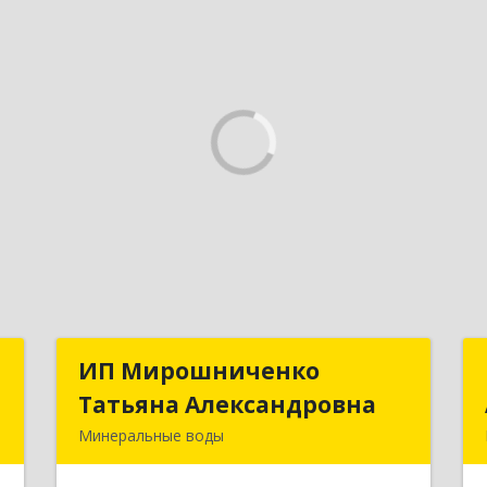
с
ИП Мирошниченко
ИП Мирошниченко
Татьяна Александровна
Татьяна Александровна
,
Минеральные воды
,
357212, Ставропольский край,
8
Минераловодский р-н, Минеральные