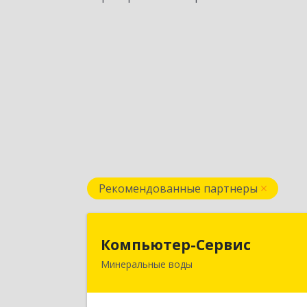
Рекомендованные партнеры
Компьютер-Серви
Компьютер-Сервис
Минеральные воды
357202, Ставропольский край
Минеральные Воды г, Гагарина ул
дом № 4