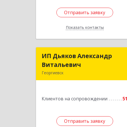
Отправить заявку
Отправить заявку
Показать контакты
Назад
ИП Дьяков Александр
ИП Дьяков Александ
Витальевич
Витальеви
Георгиевск
Подробне
Клиентов на сопровождении
5
Отправить заявку
Отправить заявку