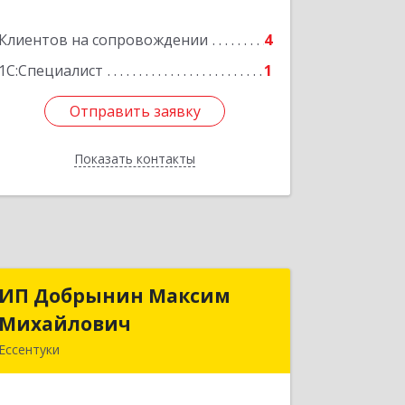
Воды г, 22 Партсъезда пр-кт,
Клиентов на сопровождении
домовладение № 9, корпус 1
4
1С:Специалист
1
Подробнее
Отправить заявку
Отправить заявку
Показать контакты
Назад
ИП Добрынин Максим
ИП Добрынин Максим
Михайлович
Михайлович
Ессентуки
357601, Ставропольский край,
Ессентуки, Спасателей, дом № 5, кв.43