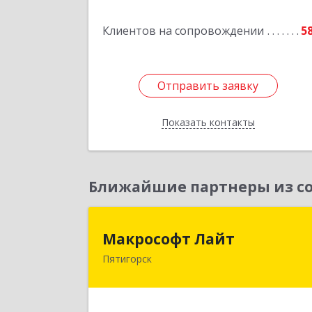
Подробне
Клиентов на сопровождении
5
Отправить заявку
Отправить заявку
Показать контакты
Назад
Ближайшие партнеры из со
Макрософт Лай
Макрософт Лайт
Пятигорск
357501, Ставропольский край
Пятигорск г, Коста Хетагурова ул, до
№ 