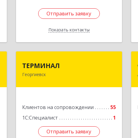
Отправить заявку
Отправить заявку
Показать контакты
Назад
р
ТЕРМИНАЛ
ТЕРМИНАЛ
ч
Георгиевск
357820, Ставропольский край,
Георгиевск г, Калинина ул, дом № 109
е
Подробнее
1
Клиентов на сопровождении
55
1С:Специалист
1
Отправить заявку
Отправить заявку