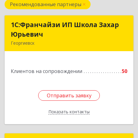
Рекомендованные партнеры
1С:Франчайзи ИП Школа Захар
1С:Франчайзи ИП Школа Захар
Юрьевич
Юрьевич
Георгиевск
357840, Ставропольский край, Георгиевский р-
н, Александрийская ст-ца, Курдюмовский пер,
дом № 10
Клиентов на сопровождении
50
Подробнее
Отправить заявку
Отправить заявку
Показать контакты
Назад