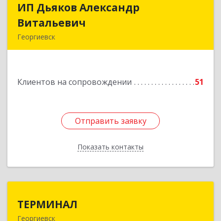
ИП Дьяков Александр
ИП Дьяков Александр
Витальевич
Витальевич
Георгиевск
Подробнее
Клиентов на сопровождении
51
Отправить заявку
Отправить заявку
Показать контакты
Назад
ТЕРМИНАЛ
ТЕРМИНАЛ
Георгиевск
357820, Ставропольский край, Георгиевск г,