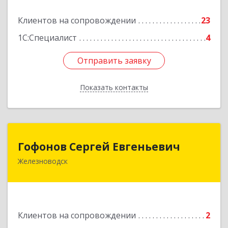
Подробнее
Клиентов на сопровождении
23
1С:Специалист
4
Отправить заявку
Отправить заявку
Показать контакты
Назад
Гофонов Сергей Евгеньевич
Гофонов Сергей Евгеньевич
Железноводск
Подробнее
Клиентов на сопровождении
2