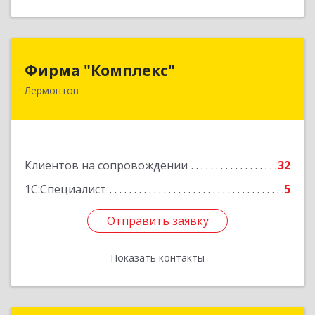
Фирма "Комплекс"
Фирма "Комплекс"
Лермонтов
357348, Ставропольский край, Лермонтов г,
Острогорка с, Степная ул, дом № 46, а
Подробнее
Клиентов на сопровождении
32
1С:Специалист
5
Отправить заявку
Отправить заявку
Показать контакты
Назад