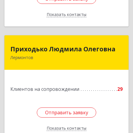
Показать контакты
Назад
Приходько Людмила Олеговна
Приходько Людмила Олеговна
Лермонтов
357341, Лермонтов г, П.Лумумбы ул, дом №
43/2, кв.44
Подробнее
Клиентов на сопровождении
29
Отправить заявку
Отправить заявку
Показать контакты
Назад