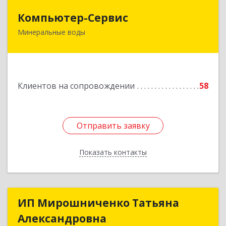
Компьютер-Сервис
Компьютер-Сервис
Минеральные воды
357202, Ставропольский край, Минеральные
Воды г, Гагарина ул, дом № 48
Подробнее
Клиентов на сопровождении
58
Отправить заявку
Отправить заявку
Показать контакты
Назад
ИП Мирошниченко Татьяна
ИП Мирошниченко Татьяна
Александровна
Александровна