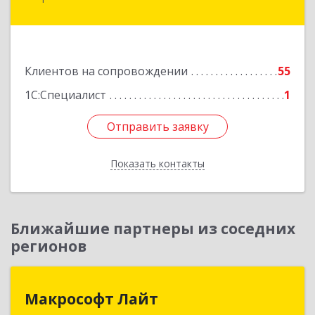
Калинина ул, дом № 109
Подробнее
Клиентов на сопровождении
55
1С:Специалист
1
Отправить заявку
Отправить заявку
Показать контакты
Назад
Ближайшие партнеры из соседних
регионов
Макрософт Лайт
Макрософт Лайт