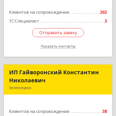
Подробнее
Клиентов на сопровождении
202
1С:Специалист
3
Отправить заявку
Отправить заявку
Показать контакты
Назад
ИП Гайворонский Константин
ИП Гайворонский Константин
Николаевич
Николаевич
Зеленокумск
357910, Ставропольский край, Советский р-н,
Зеленокумск г, Ленина пл, дом № 6, оф.4
Клиентов на сопровождении
38
Подробнее