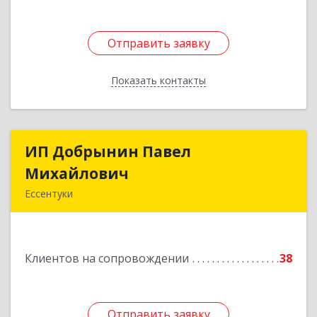
Отправить заявку
Отправить заявку
Показать контакты
Назад
ИП Добрынин Павел
ИП Добрынин Павел
Михайлович
Михайлович
Ессентуки
Подробнее
Клиентов на сопровождении
38
Отправить заявку
Отправить заявку