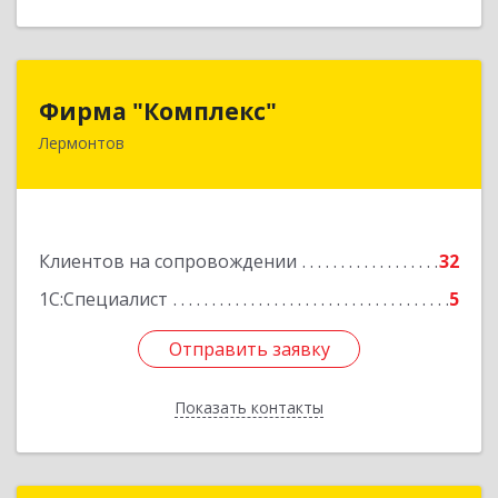
Фирма "Комплекс"
Фирма "Комплекс"
Лермонтов
357348, Ставропольский край, Лермонтов г,
Острогорка с, Степная ул, дом № 46, а
Подробнее
Клиентов на сопровождении
32
1С:Специалист
5
Отправить заявку
Отправить заявку
Показать контакты
Назад