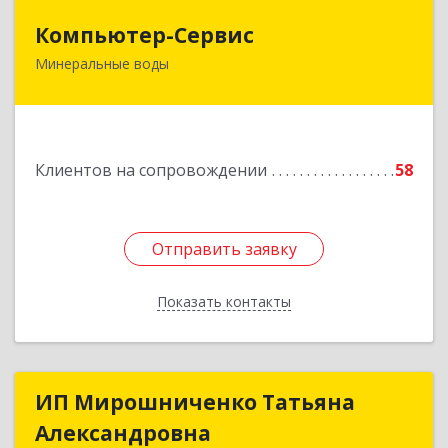
Компьютер-Сервис
Компьютер-Сервис
Минеральные воды
357202, Ставропольский край, Минеральные
Воды г, Гагарина ул, дом № 48
Подробнее
Клиентов на сопровождении
58
Отправить заявку
Отправить заявку
Показать контакты
Назад
ИП Мирошниченко Татьяна
ИП Мирошниченко Татьяна
Александровна
Александровна