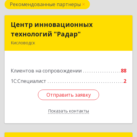
Рекомендованные партнеры
Центр инновационных
Центр инновационных
технологий "Радар"
технологий "Радар"
Кисловодск
357000, Ставропольский край, Кисловодск г,
Цандера проезд, дом № 2
Клиентов на сопровождении
88
Подробнее
1С:Специалист
2
Отправить заявку
Отправить заявку
Показать контакты
Назад