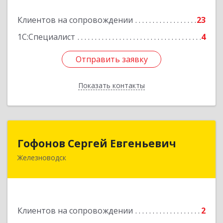
Подробнее
Клиентов на сопровождении
23
1С:Специалист
4
Отправить заявку
Отправить заявку
Показать контакты
Назад
Гофонов Сергей Евгеньевич
Гофонов Сергей Евгеньевич
Железноводск
Подробнее
Клиентов на сопровождении
2