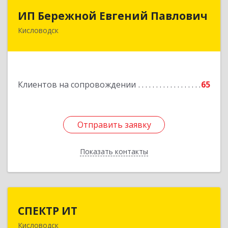
ИП Бережной Евгений Павлович
ИП Бережной Евгений Павлович
Кисловодск
357748, Ставропольский край, Кисловодск г,
Главная ул, дом № 30
Подробнее
Клиентов на сопровождении
65
Отправить заявку
Отправить заявку
Показать контакты
Назад
СПЕКТР ИТ
СПЕКТР ИТ
Кисловодск
357736, Ставропольский край, Кисловодск г,