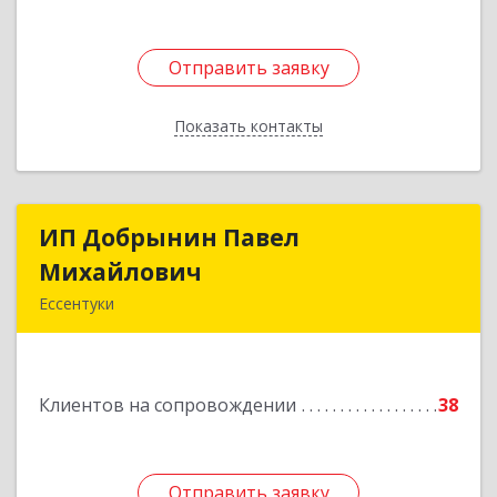
Отправить заявку
Отправить заявку
Показать контакты
Назад
ИП Добрынин Павел
ИП Добрынин Павел
Михайлович
Михайлович
Ессентуки
Подробнее
Клиентов на сопровождении
38
Отправить заявку
Отправить заявку