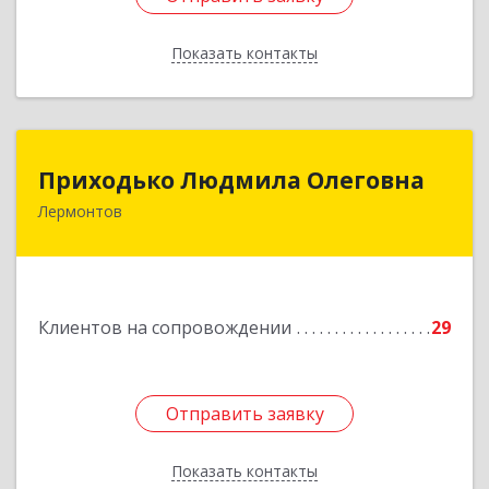
Показать контакты
Назад
Приходько Людмила Олеговна
Приходько Людмила Олеговна
Лермонтов
357341, Лермонтов г, П.Лумумбы ул, дом №
43/2, кв.44
Подробнее
Клиентов на сопровождении
29
Отправить заявку
Отправить заявку
Показать контакты
Назад