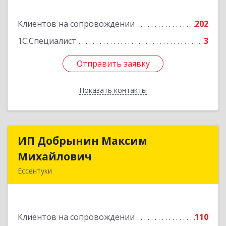
Подробнее
Клиентов на сопровождении
202
1С:Специалист
3
Отправить заявку
Отправить заявку
Показать контакты
Назад
ИП Добрынин Максим
ИП Добрынин Максим
Михайлович
Михайлович
Ессентуки
357601, Ставропольский край, Ессентуки,
Спасателей, дом № 5, кв.43
Клиентов на сопровождении
110
Подробнее