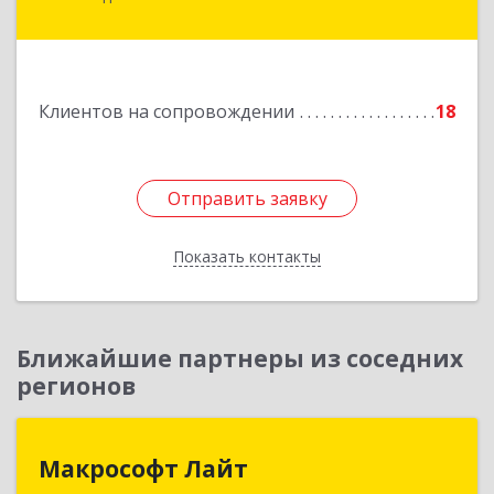
Ставропольская ул, дом № 8
Подробнее
Клиентов на сопровождении
18
Отправить заявку
Отправить заявку
Показать контакты
Назад
Ближайшие партнеры из соседних
регионов
Макрософт Лайт
Макрософт Лайт