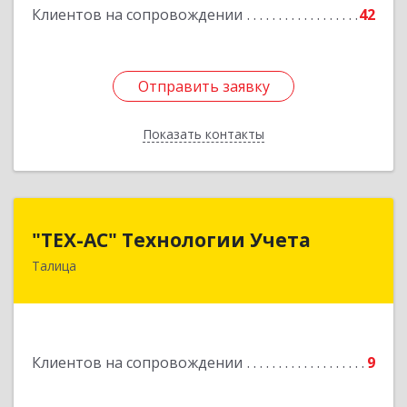
Клиентов на сопровождении
42
Отправить заявку
Отправить заявку
Показать контакты
Назад
"ТЕХ-АС" Технологии Учета
"ТЕХ-АС" Технологии Учета
Талица
623640, Свердловская обл, Талицкий р-н,
Талица г, Ленина ул, дом № 73, пом.9
Подробнее
Клиентов на сопровождении
9