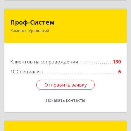
Проф-Систем
Проф-Систем
Каменск-Уральский
623406, Свердловская обл, Каменск-Уральский
г, Уральская ул, дом № 43, пом.110
Подробнее
Клиентов на сопровождении
130
1С:Специалист
6
Отправить заявку
Отправить заявку
Показать контакты
Назад
Фирма "Мир Бухгалтерии"