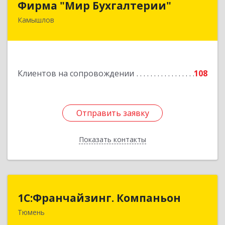
Фирма "Мир Бухгалтерии"
Камышлов
624860, Свердловская обл, Камышлов г,
Советская ул, дом № 7
Подробнее
Клиентов на сопровождении
108
Отправить заявку
Отправить заявку
Показать контакты
Назад
1С:Франчайзинг. Компаньон
1С:Франчайзинг. Компаньон
Тюмень
625049, Тюменская обл, Тюмень г,