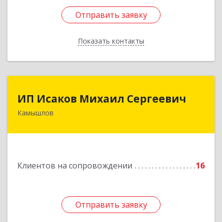
Отправить заявку
Отправить заявку
Показать контакты
Назад
ИП Исаков Михаил Сергеевич
ИП Исаков Михаил Сергеевич
Камышлов
624860, Свердловская обл, Камышлов г, Ленина
ул, дом № 20
Подробнее
Клиентов на сопровождении
16
Отправить заявку
Отправить заявку