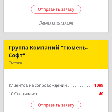
Отправить заявку
Отправить заявку
Показать контакты
Назад
Группа Компаний "Тюмень-
Группа Компаний "Тюмень-
Софт"
Софт"
Тюмень
625048, Тюменская обл, Тюмень г, Салтыкова-
Щедрина ул, дом № 44/4
Клиентов на сопровождении
1089
Подробнее
1С:Специалист
40
Отправить заявку
Отправить заявку