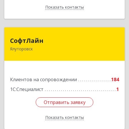
Показать контакты
Назад
СофтЛайн
СофтЛайн
Ялуторовск
627010, Тюменская обл, Ялуторовский р-н,
Ялуторовск г, Ленина ул, дом № 28
Подробнее
Клиентов на сопровождении
184
1С:Специалист
1
Отправить заявку
Отправить заявку
Показать контакты
Назад