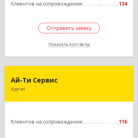
Клиентов на сопровождении
134
Отправить заявку
Отправить заявку
Показать контакты
Назад
Ай-Ти Сервис
Ай-Ти Сервис
Курган
640032, Курганская обл, г.о. Город Курган,
Курган г, Бажова ул, дом № 49, оф.304
Подробнее
Клиентов на сопровождении
116