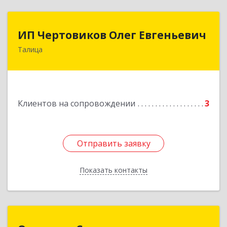
ИП Чертовиков Олег Евгеньевич
ИП Чертовиков Олег Евгеньевич
Талица
623640, Свердловская обл, Талица г, Ленина ул,
дом № 73, кв.31
Подробнее
Клиентов на сопровождении
3
Отправить заявку
Отправить заявку
Показать контакты
Назад
Оптимум-С