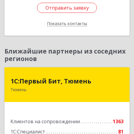
Отправить заявку
Отправить заявку
Показать контакты
Назад
Ближайшие партнеры из соседних
регионов
1С:Первый Бит, Тюмень
1С:Первый Бит, Тюмень
Тюмень
625000, Тюменская обл, Тюмень г, Республики
ул, дом № 61, оф.712
Подробнее
Клиентов на сопровождении
1363
1С:Специалист
81