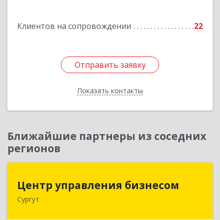
Подробнее
Клиентов на сопровождении
22
Отправить заявку
Отправить заявку
Показать контакты
Назад
Ближайшие партнеры из соседних
регионов
Центр управления бизнесом
Центр управления бизнесом
Сургут
628403, Ханты-Мансийский Автономный округ
- Югра АО, Сургут г, Мира пр-кт, дом № 56, кв.2