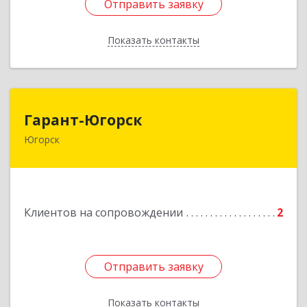
Отправить заявку
Отправить заявку
Показать контакты
Назад
Гарант-Югорск
Гарант-Югорск
Югорск
628260, Ханты-Мансийский Автономный округ
- Югра АО, Югорск г, Титова ул, дом № 63
Подробнее
Клиентов на сопровождении
2
Отправить заявку
Отправить заявку
Показать контакты
Назад