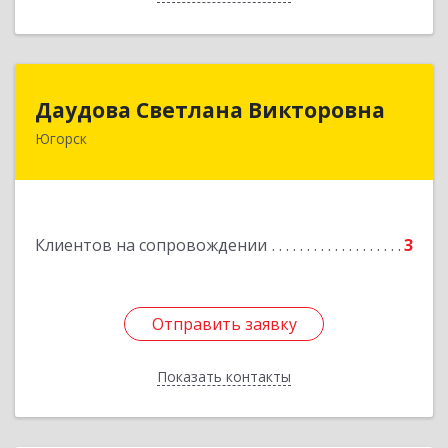
Даудова Светлана Викторовна
Даудова Светлана Викторовна
Югорск
Подробнее
Клиентов на сопровождении
3
Отправить заявку
Отправить заявку
Показать контакты
Назад