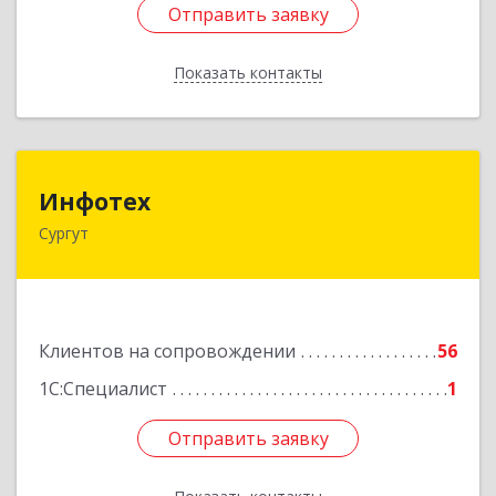
Отправить заявку
Отправить заявку
Показать контакты
Назад
Инфотех
Инфотех
Сургут
628400, Ханты-Мансийский Автономный округ
- Югра АО, Сургут г, Быстринская ул, дом № 8
Подробнее
Клиентов на сопровождении
56
1С:Специалист
1
Отправить заявку
Отправить заявку