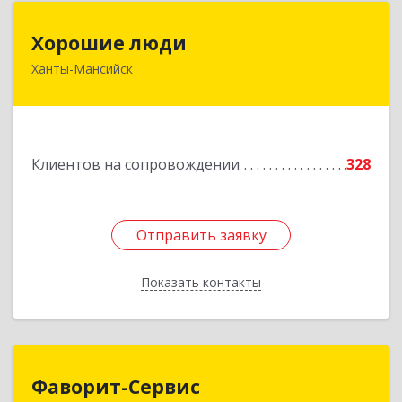
Хорошие люди
Хорошие люди
Ханты-Мансийск
628007, Ханты-Мансийский Автономный округ
- Югра АО, Ханты-Мансийск г, Светлая ул, дом
№ 40
Подробнее
Клиентов на сопровождении
328
Отправить заявку
Отправить заявку
Показать контакты
Назад
Фаворит-Сервис
Фаворит-Сервис