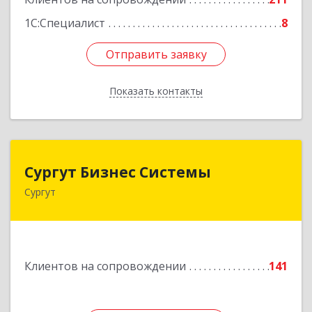
1С:Специалист
8
Отправить заявку
Отправить заявку
Показать контакты
Назад
Сургут Бизнес Системы
Сургут Бизнес Системы
Сургут
628406, Ханты-Мансийский Автономный округ
- Югра АО, Сургут г, 30 лет Победы ул, дом №
44, корпус А, оф.304
Подробнее
Клиентов на сопровождении
141