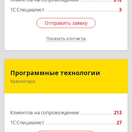
Подробнее
1С:Специалист
3
Отправить заявку
Отправить заявку
Показать контакты
Назад
Программные технологии
Программные технологии
Красногорск
143408, Московская обл, Красногорский р-н,
Красногорск г, Ленина ул, дом № 45, оф.40
Подробнее
Клиентов на сопровождении
213
1С:Специалист
27