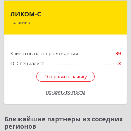
ЛИКОМ-С
ЛИКОМ-С
Голицыно
143040, Московская обл, Одинцовский р-н,
Голицыно г, Советская ул, дом № 59, этаж/офис
1/2
Подробнее
Клиентов на сопровождении
39
1С:Специалист
3
Отправить заявку
Отправить заявку
Показать контакты
Назад
Ближайшие партнеры из соседних
регионов