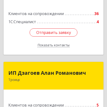
Подробнее
Клиентов на сопровождении
36
1С:Специалист
4
Отправить заявку
Отправить заявку
Показать контакты
Назад
ИП Дзагоев Алан Романович
ИП Дзагоев Алан Романович
Троицк
119297, Москва
г,пос.Московский,ул.Родниковая,дом
30,к.1,кв.500Текстильщиков ул, дом № 6
Подробнее
Клиентов на сопровождении
5