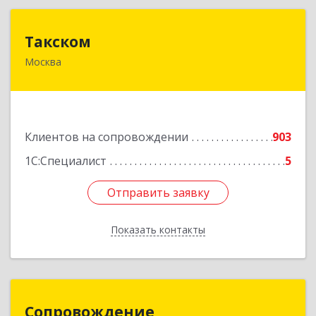
Такском
Такском
Москва
119034, Москва г, Барыковский пер, дом №
4,стр.2
Подробнее
Клиентов на сопровождении
903
1С:Специалист
5
Отправить заявку
Отправить заявку
Показать контакты
Назад
Сопровождение
Сопровождение