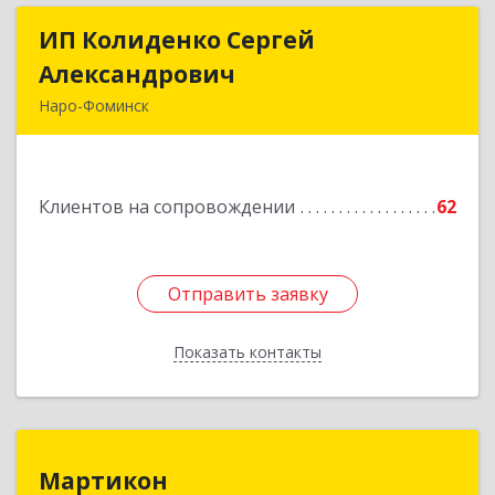
ИП Колиденко Сергей
ИП Колиденко Сергей
Александрович
Александрович
Наро-Фоминск
143300, Московская обл, Наро-Фоминский р-н,
Наро-Фоминск г, Маршала Жукова Г.К. ул, дом
№ 14-92
Клиентов на сопровождении
62
Подробнее
Отправить заявку
Отправить заявку
Показать контакты
Назад
Мартикон
Мартикон