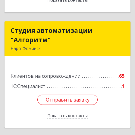
Показать контакты
Назад
Студия автоматизации
Студия автоматизации
"Алгоритм"
"Алгоритм"
Наро-Фоминск
143306, Московская обл, г.о. Наро-Фоминский,
Наро-Фоминск г, Латышская ул, дом № 13А,
пом.4
Клиентов на сопровождении
65
Подробнее
1С:Специалист
1
Отправить заявку
Отправить заявку
Показать контакты
Назад