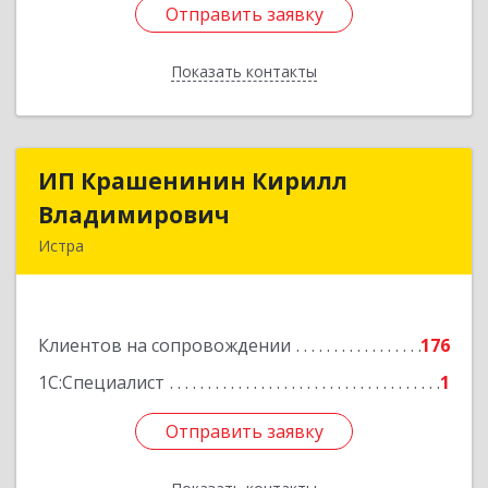
Отправить заявку
Отправить заявку
Показать контакты
Назад
ИП Крашенинин Кирилл
ИП Крашенинин Кирилл
Владимирович
Владимирович
Истра
143500, Московская обл, Истра г, 9
Гвардейской Дивизии ул, дом № 62, корпус В,
кв.68
Клиентов на сопровождении
176
Подробнее
1С:Специалист
1
Отправить заявку
Отправить заявку