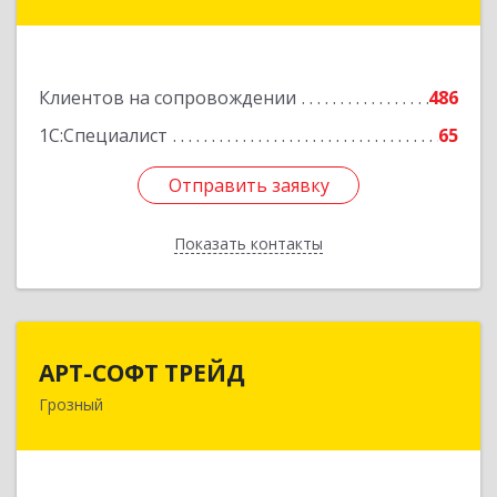
ул, дом № 31
Подробнее
Клиентов на сопровождении
486
1С:Специалист
65
Отправить заявку
Отправить заявку
Показать контакты
Назад
АРТ-СОФТ ТРЕЙД
АРТ-СОФТ ТРЕЙД
Грозный
364013, Чеченская Респ, Грозный г, Полярников
ул, дом № 36А
Подробнее