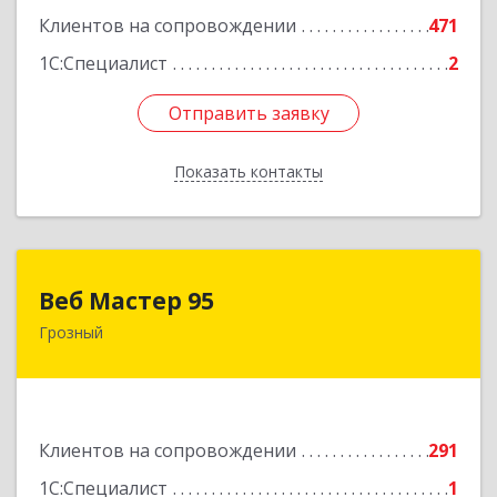
Клиентов на сопровождении
471
1С:Специалист
2
Отправить заявку
Отправить заявку
Показать контакты
Назад
Веб Мастер 95
Веб Мастер 95
Грозный
364050, Чеченская Респ, Грозный г, Им
Гайрбекова Муслима Гайрбековича ул, дом №
72
Подробнее
Клиентов на сопровождении
291
1С:Специалист
1