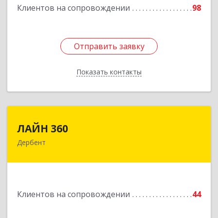
Клиентов на сопровождении
98
Отправить заявку
Отправить заявку
Показать контакты
Назад
ЛАЙН 360
ЛАЙН 360
Дербент
368600, Дагестан Респ, Дербент г, Ю.Гагарина
ул, домовладение № 14, пом.1
Подробнее
Клиентов на сопровождении
44