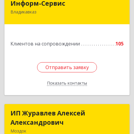
Информ-Сервис
Владикавказ
362020, Северная Осетия - Алания Респ,
Владикавказ г, Островского ул, дом № 12, пом.3
Подробнее
Клиентов на сопровождении
105
Отправить заявку
Отправить заявку
Показать контакты
Назад
ИП Журавлев Алексей
ИП Журавлев Алексей
Александрович
Александрович
Моздок