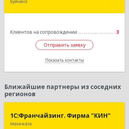
Буйнакск
Подробнее
Клиентов на сопровождении
3
Отправить заявку
Отправить заявку
Показать контакты
Назад
Ближайшие партнеры из соседних
регионов
1С:Франчайзинг. Фирма "КИН"
1С:Франчайзинг. Фирма "КИН"
Махачкала
367030, Дагестан Респ, Махачкала г, И.Казака