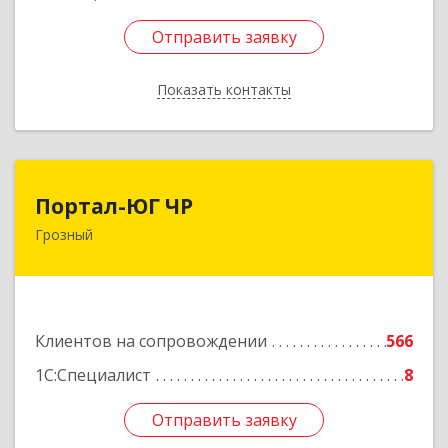
Отправить заявку
Отправить заявку
Показать контакты
Назад
Портал-ЮГ ЧР
Портал-ЮГ ЧР
Грозный
364906, Чеченская Респ, Грозный г, Путина пр-
кт, дом № 30
Подробнее
Клиентов на сопровождении
566
1С:Специалист
8
Отправить заявку
Отправить заявку