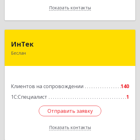
Показать контакты
Назад
ИнТек
ИнТек
Беслан
363000, Северная Осетия - Алания Респ,
Правобережный, Беслан г, Комсомольская ул,
дом № 69
Подробнее
Клиентов на сопровождении
140
1С:Специалист
1
Отправить заявку
Отправить заявку
Показать контакты
Назад