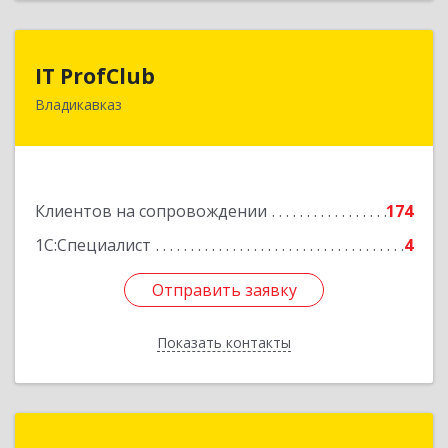
IT ProfClub
IT ProfClub
Владикавказ
362045, Северная Осетия - Алания Респ,
Владикавказ г, Международная ул, дом № 2 "А",
этаж 5, каб.507
Подробнее
Клиентов на сопровождении
174
1С:Специалист
4
Отправить заявку
Отправить заявку
Показать контакты
Назад
Информ-Сервис