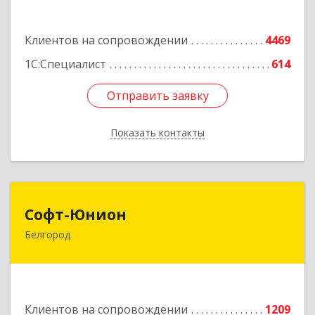
Подробнее
Клиентов на сопровождении
4469
1С:Специалист
614
Отправить заявку
Отправить заявку
Показать контакты
Назад
Софт-Юнион
Софт-Юнион
Белгород
308014, Белгородская обл, Белгород г, Садовая
ул, дом № 3а, оф.4/1
Подробнее
Клиентов на сопровождении
1209