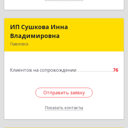
ИП Сушкова Инна
ИП Сушкова Инна
Владимировна
Владимировна
Павловск
396420, Воронежская обл, Павловский р-н,
Павловск г, Цветочная ул, дом № 4/2
Клиентов на сопровождении
76
Подробнее
Отправить заявку
Отправить заявку
Показать контакты
Назад