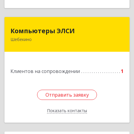
Компьютеры ЭЛСИ
Компьютеры ЭЛСИ
Шебекино
309290, Белгородская обл, Шебекино,
ул.Ленина , д.12
Подробнее
Клиентов на сопровождении
1
Отправить заявку
Отправить заявку
Показать контакты
Назад