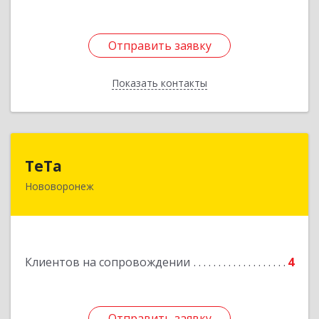
Отправить заявку
Отправить заявку
Показать контакты
Назад
ТеТа
ТеТа
Нововоронеж
396 073, Нововоронеж г, а/я, дом № 30
Подробнее
Клиентов на сопровождении
4
Отправить заявку
Отправить заявку