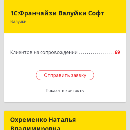
1С:Франчайзи Валуйки Софт
1С:Франчайзи Валуйки Софт
Валуйки
309996, Белгородская обл, Валуйки г, Горького,
дом № 21, кв.21
Подробнее
Клиентов на сопровождении
69
Отправить заявку
Отправить заявку
Показать контакты
Назад
Охременко Наталья
Охременко Наталья
Владимировна
Владимировна