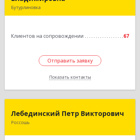
Бутурлиновка
Подробнее
Клиентов на сопровождении
67
Отправить заявку
Отправить заявку
Показать контакты
Назад
Лебединский Петр Викторович
Лебединский Петр Викторович
Россошь
396650, Воронежская обл., г. Россошь, пер.
Крамского 11