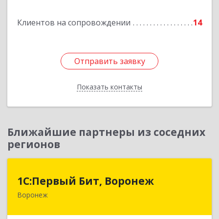
Подробнее
Клиентов на сопровождении
14
Отправить заявку
Отправить заявку
Показать контакты
Назад
Ближайшие партнеры из соседних
регионов
1С:Первый Бит, Воронеж
1С:Первый Бит, Воронеж
Воронеж
394006, Воронежская обл, Воронеж г, 20-летия
Октября ул, дом № 119, оф.711