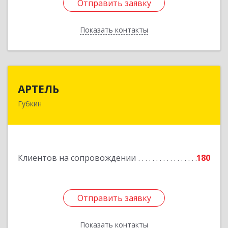
Отправить заявку
Отправить заявку
Показать контакты
Назад
АРТЕЛЬ
АРТЕЛЬ
Губкин
309181, Белгородская обл, Губкинский р-н,
Губкин г, Мира ул, дом № 20, оф.506
Подробнее
Клиентов на сопровождении
180
Отправить заявку
Отправить заявку
Показать контакты
Назад