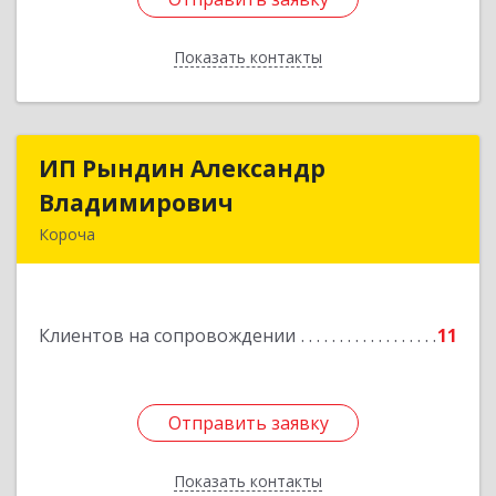
Показать контакты
Назад
ИП Рындин Александр
ИП Рындин Александр
Владимирович
Владимирович
Короча
309 201, Белгородская обл, Корочанский р-н,
Дальняя Игуменка с, Кураковка ул, дом № 76
Клиентов на сопровождении
11
Подробнее
Отправить заявку
Отправить заявку
Показать контакты
Назад