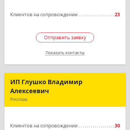
Подробнее
Клиентов на сопровождении
23
Отправить заявку
Отправить заявку
Показать контакты
Назад
ИП Глушко Владимир
ИП Глушко Владимир
Алексеевич
Алексеевич
Россошь
396650, Воронежская обл, Россошанский р-н,
Россошь г,ул Октябрьская 76 Г
Клиентов на сопровождении
30
Подробнее