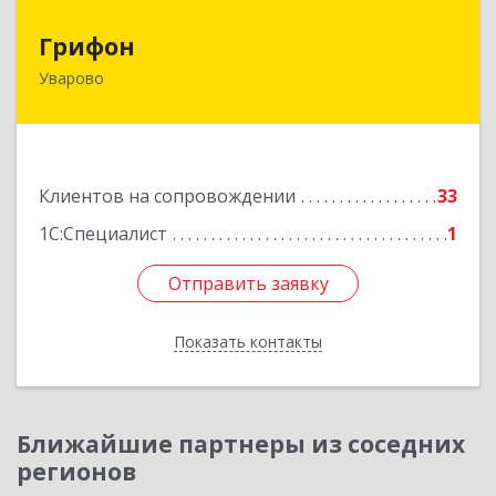
Грифон
Грифон
Уварово
393461, Тамбовская обл, Уварово г, Южная ул,
дом № 40А
Подробнее
Клиентов на сопровождении
33
1С:Специалист
1
Отправить заявку
Отправить заявку
Показать контакты
Назад
Ближайшие партнеры из соседних
регионов