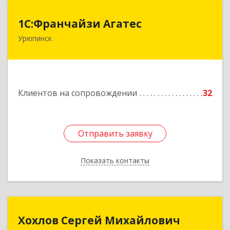
1С:Франчайзи Агатес
1С:Франчайзи Агатес
Урюпинск
403113, Волгоградская обл, Урюпинск г, Ленина
пр-кт, дом № 90а
Подробнее
Клиентов на сопровождении
32
Отправить заявку
Отправить заявку
Показать контакты
Назад
Хохлов Сергей Михайлович
Хохлов Сергей Михайлович