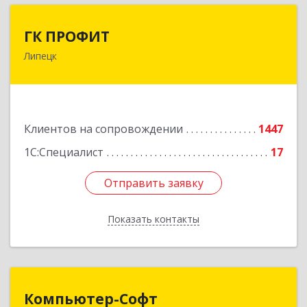
ГК ПРОФИТ
ГК ПРОФИТ
Липецк
398001, Липецкая обл, Липецк г, Советская ул,
дом № 66Б, пом.8
Подробнее
Клиентов на сопровождении
1447
1С:Специалист
17
Отправить заявку
Отправить заявку
Показать контакты
Назад
Компьютер-Софт
Компьютер-Софт