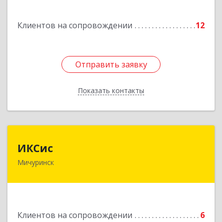
Подробнее
Клиентов на сопровождении
12
Отправить заявку
Отправить заявку
Показать контакты
Назад
ИКСис
ИКСис
Мичуринск
393761, Тамбовская обл, Мичуринск г,
Набережная ул, дом № 275
Подробнее
Клиентов на сопровождении
6