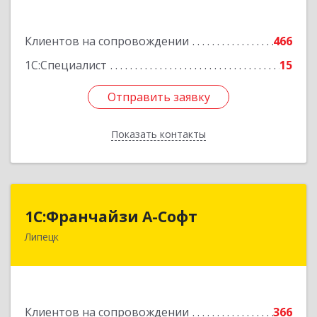
дом № 8, 306
Клиентов на сопровождении
466
Подробнее
1С:Специалист
15
Отправить заявку
Отправить заявку
Показать контакты
Назад
1С:Франчайзи А-Софт
1С:Франчайзи А-Софт
Липецк
398059, Липецкая обл, Липецк г, Фрунзе ул,
дом № 27
Подробнее
Клиентов на сопровождении
366