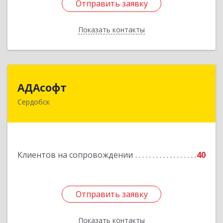
Отправить заявку
Отправить заявку
Показать контакты
Назад
АДАсофт
АДАсофт
Сердобск
442894, Пензенская обл, Сердобск г,
Чайковского ул, дом № 96А, кв.6
Подробнее
Клиентов на сопровождении
40
Отправить заявку
Отправить заявку
Показать контакты
Назад