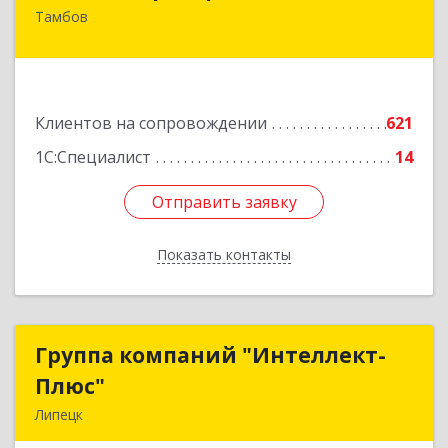
Тамбов
392000, Тамбовская обл, Тамбов г, Советская
ул, дом № 191
Подробнее
Клиентов на сопровождении
621
1С:Специалист
14
Отправить заявку
Отправить заявку
Показать контакты
Назад
Группа компаний "Интеллект-
Группа компаний "Интеллект-
Плюс"
Плюс"
Липецк
398024, Липецкая обл, Липецк г, Победы пл,