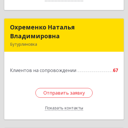
Охременко Наталья
Охременко Наталья
Владимировна
Владимировна
Бутурлиновка
Подробнее
Клиентов на сопровождении
67
Отправить заявку
Отправить заявку
Показать контакты
Назад