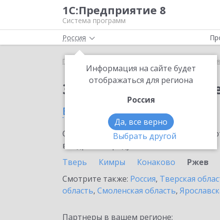
1С:Предприятие 8
Система программ
Россия
Пр
Главная
Сервисы ИТС
1С:Бизнес-сеть. Торгова
Информация на сайте будет
отображаться для региона
Заказать 1С:Бизнес-с
Россия
во Ржеве
Да, все верно
Ознакомьтесь с информационными карт
Выбрать другой
внедрение продукта.
Тверь
Кимры
Конаково
Ржев
Смотрите также:
Россия
,
Тверская облас
область
,
Смоленская область
,
Ярославск
Партнеры в вашем регионе: