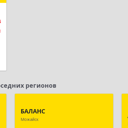
е
4
3
седних регионов
д
БАЛАНС
БАЛАНС
,
143200, Московская обл, Можайский
Можайск
0
р-н, Можайск г, Переяслав-