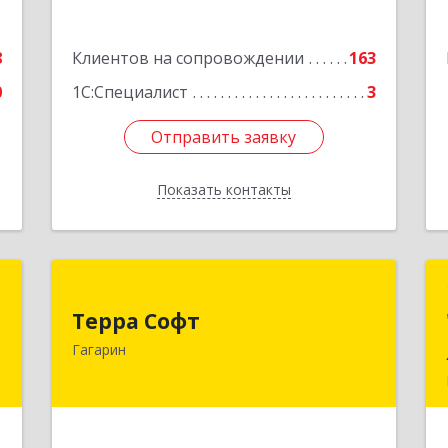
8
Клиентов на сопровождении
163
0
1С:Специалист
3
Отправить заявку
Отправить заявку
Показать контакты
Назад
К
Терра Софт
Терра Софт
и
215010, Смоленская обл, Гагарин г,
Гагарин
X
Ленина ул, дом № 12
е
Подробнее