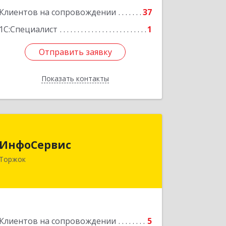
Клиентов на сопровождении
37
Подробнее
1С:Специалист
1
Отправить заявку
Отправить заявку
Показать контакты
Назад
ИнфоСервис
ИнфоСервис
172002, Тверская обл, Торжок г,
Торжок
Радищева ул, дом № 2
Подробнее
Клиентов на сопровождении
5