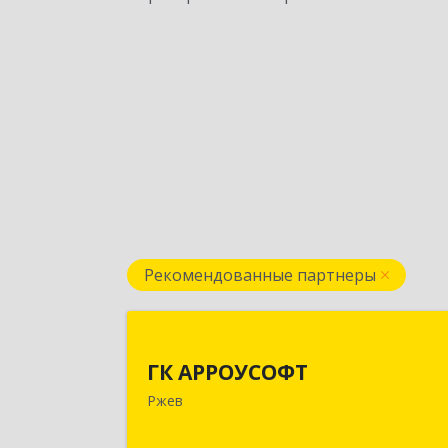
Рекомендованные партнеры
ГК АРРОУСОФ
ГК АРРОУСОФТ
172381, Тверская обл, м.о. Ржевский
Ржев
Ржев г, Большая Спасская ул, дом 
15, кв.2