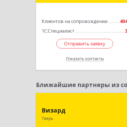
Подробне
Клиентов на сопровождении
40
1С:Специалист
Отправить заявку
Отправить заявку
Показать контакты
Назад
Ближайшие партнеры из со
Визар
Визард
170006, Тверская обл, Тверь г
Тверь
Учительская ул, дом № 59, оф.11