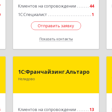
7
Клиентов на сопровождении
44
0
1С:Специалист
1
Отправить заявку
Отправить заявку
Показать контакты
Назад
Т
1С:Франчайзинг.Альтаро
1С:Франчайзинг.Альтаро
.
172527, Тверская обл, Нелидово г,
Нелидово
,
Матросова ул, дом № 22, оф.1
2
Подробнее
е
5
Клиентов на сопровождении
13