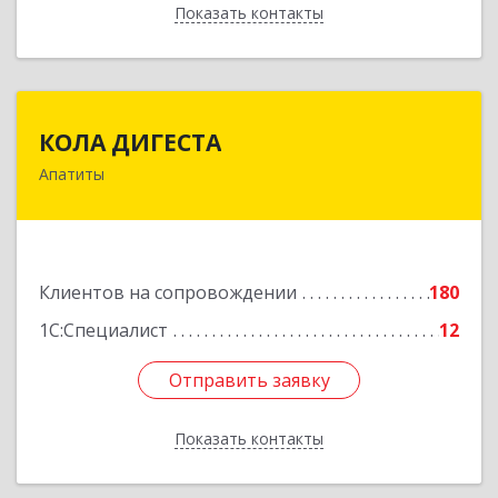
Показать контакты
Назад
КОЛА ДИГЕСТА
КОЛА ДИГЕСТА
Апатиты
184209, Мурманская обл, Апатиты г,
Космонавтов ул, дом № 17
Подробнее
Клиентов на сопровождении
180
1С:Специалист
12
Отправить заявку
Отправить заявку
Показать контакты
Назад