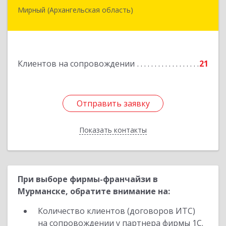
Мирный (Архангельская область)
164170, г.Мирный, Архангельской обл.,
ул.Советская, д.8, кв.80
Подробнее
Клиентов на сопровождении
21
Отправить заявку
Отправить заявку
Показать контакты
Назад
При выборе фирмы-франчайзи в
Мурманске, обратите внимание на:
Количество клиентов (договоров ИТС)
на сопровождении у партнера фирмы 1С.