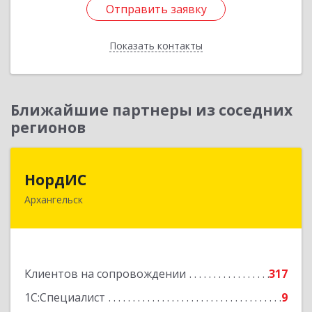
Отправить заявку
Отправить заявку
Показать контакты
Назад
Ближайшие партнеры из соседних
регионов
НордИС
НордИС
Архангельск
163071, Архангельская обл, Архангельск г,
Гайдара ул, дом № 55, оф.18
Подробнее
Клиентов на сопровождении
317
1С:Специалист
9