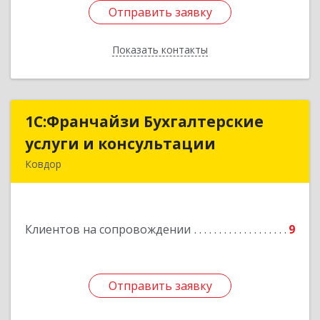
Отправить заявку
Отправить заявку
Показать контакты
Назад
1С:Франчайзи Бухгалтерские
1С:Франчайзи Бухгалтерские
услуги и консультации
услуги и консультации
Ковдор
Подробнее
Клиентов на сопровождении
9
Отправить заявку
Отправить заявку