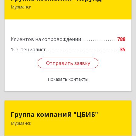
Мурманск
183025, Мурманская обл, Мурманск г, Тарана
ул, дом № 10
Подробнее
Клиентов на сопровождении
788
1С:Специалист
35
Отправить заявку
Отправить заявку
Показать контакты
Назад
Группа компаний "ЦБИБ"
Группа компаний "ЦБИБ"
Мурманск
183010, Мурманская обл, Мурманск г, Кирова
пр-кт, дом № 17