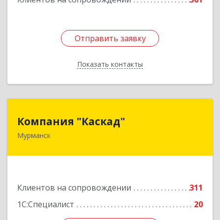
Отправить заявку
Отправить заявку
Показать контакты
Назад
Компания "Каскад"
Компания "Каскад"
Мурманск
183038, Мурманская обл, Мурманск г, Бабикова
проезд, дом № 12, кв.59
Подробнее
Клиентов на сопровождении
311
1С:Специалист
20