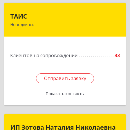
ТАИС
ТАИС
Новодвинск
164902, Архангельская обл, Новодвинск г,
Димитрова ул, дом № 4а
Подробнее
Клиентов на сопровождении
33
Отправить заявку
Отправить заявку
Показать контакты
Назад
ИП Зотова Наталия Николаевна
ИП Зотова Наталия Николаевна