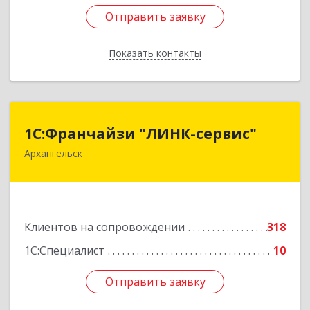
Отправить заявку
Отправить заявку
Показать контакты
Назад
1С:Франчайзи "ЛИНК-сервис"
1С:Франчайзи "ЛИНК-сервис"
Архангельск
163000, Архангельская обл, Архангельск г,
Ленина пл., дом № 4, оф.1810 (18 этаж)
Подробнее
Клиентов на сопровождении
318
1С:Специалист
10
Отправить заявку
Отправить заявку