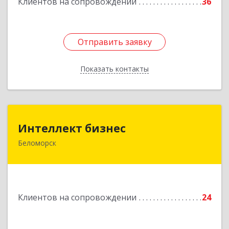
Клиентов на сопровождении
36
Отправить заявку
Отправить заявку
Показать контакты
Назад
Интеллект бизнес
Интеллект бизнес
Беломорск
г. Беломорск, Портовое шоссе, д.1
Подробнее
Клиентов на сопровождении
24