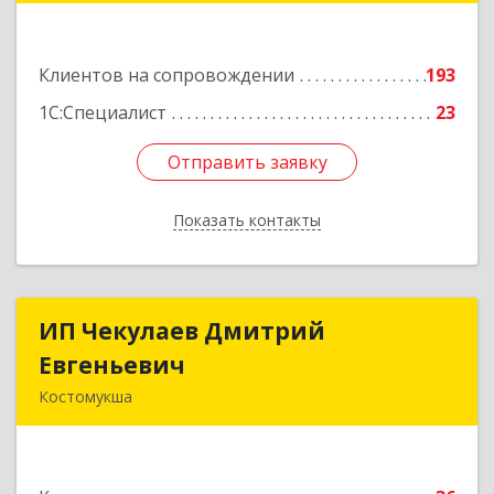
Подробнее
Клиентов на сопровождении
193
1С:Специалист
23
Отправить заявку
Отправить заявку
Показать контакты
Назад
ИП Чекулаев Дмитрий
ИП Чекулаев Дмитрий
Евгеньевич
Евгеньевич
Костомукша
Подробнее