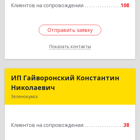
Клиентов на сопровождении
108
Отправить заявку
Отправить заявку
Показать контакты
Назад
ИП Гайворонский Константин
ИП Гайворонский Константин
Николаевич
Николаевич
Зеленокумск
357910, Ставропольский край, Советский р-н,
Зеленокумск г, Ленина пл, дом № 6, оф.4
Клиентов на сопровождении
38
Подробнее