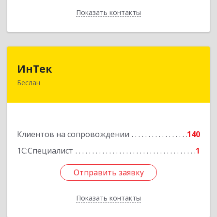
Показать контакты
Назад
ИнТек
ИнТек
Беслан
363000, Северная Осетия - Алания Респ,
Правобережный, Беслан г, Комсомольская ул,
дом № 69
Подробнее
Клиентов на сопровождении
140
1С:Специалист
1
Отправить заявку
Отправить заявку
Показать контакты
Назад