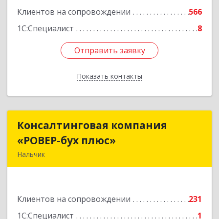
Клиентов на сопровождении
566
1С:Специалист
8
Отправить заявку
Отправить заявку
Показать контакты
Назад
Консалтинговая компания
Консалтинговая компания
«РОВЕР-бух плюс»
«РОВЕР-бух плюс»
Нальчик
360004, Кабардино-Балкарская Респ, Нальчик г,
Кирова ул, дом № 233
Клиентов на сопровождении
231
Подробнее
1С:Специалист
1