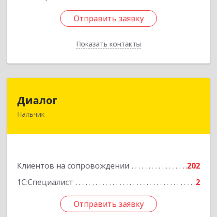
Отправить заявку
Отправить заявку
Показать контакты
Назад
Диалог
Диалог
Нальчик
360016, Кабардино-Балкарская Респ, Нальчик г,
Калюжного ул, дом № 3, этаж 2
Подробнее
Клиентов на сопровождении
202
1С:Специалист
2
Отправить заявку
Отправить заявку