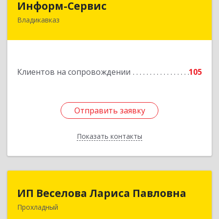
Информ-Сервис
Владикавказ
362020, Северная Осетия - Алания Респ,
Владикавказ г, Островского ул, дом № 12, пом.3
Подробнее
Клиентов на сопровождении
105
Отправить заявку
Отправить заявку
Показать контакты
Назад
ИП Веселова Лариса Павловна
ИП Веселова Лариса Павловна
Прохладный
361045, Кабардино-Балкарская Респ,