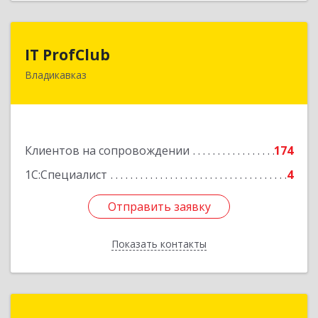
IT ProfClub
IT ProfClub
Владикавказ
362045, Северная Осетия - Алания Респ,
Владикавказ г, Международная ул, дом № 2 "А",
этаж 5, каб.507
Подробнее
Клиентов на сопровождении
174
1С:Специалист
4
Отправить заявку
Отправить заявку
Показать контакты
Назад
Информ-Сервис