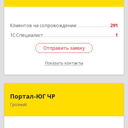
Гайрбекова Муслима Гайрбековича ул, дом №
72
Подробнее
Клиентов на сопровождении
291
1С:Специалист
1
Отправить заявку
Отправить заявку
Показать контакты
Назад
Портал-ЮГ ЧР
Портал-ЮГ ЧР
Грозный
364906, Чеченская Респ, Грозный г, Путина пр-
кт, дом № 30
Подробнее