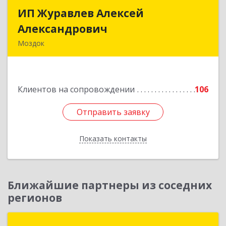
ИП Журавлев Алексей
ИП Журавлев Алексей
Александрович
Александрович
Моздок
363750, Северная Осетия - Алания Респ, Моздок
г, Кирова ул, дом № 41
Клиентов на сопровождении
106
Подробнее
Отправить заявку
Отправить заявку
Показать контакты
Назад
Ближайшие партнеры из соседних
регионов