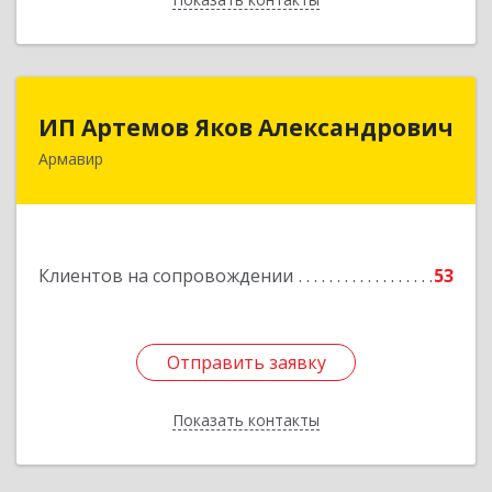
ИП Артемов Яков Александрович
ИП Артемов Яков Александрович
Армавир
Подробнее
Клиентов на сопровождении
53
Отправить заявку
Отправить заявку
Показать контакты
Назад