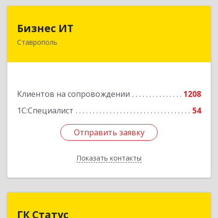
Бизнес ИТ
Бизнес ИТ
Ставрополь
355035, Ставропольский край, Ставрополь г, 1
Промышленная ул, дом № 3, корпус А
Подробнее
Клиентов на сопровождении
1208
1С:Специалист
54
Отправить заявку
Отправить заявку
Показать контакты
Назад
ГК Статус
ГК Статус