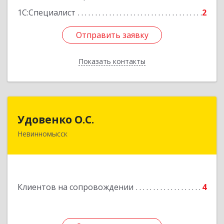
1С:Специалист
2
Отправить заявку
Отправить заявку
Показать контакты
Назад
Удовенко О.С.
Удовенко О.С.
Невинномысск
357 100, г.Невинномысск, ул.Революцеонная,
дом № 30, кв.54
Подробнее
Клиентов на сопровождении
4