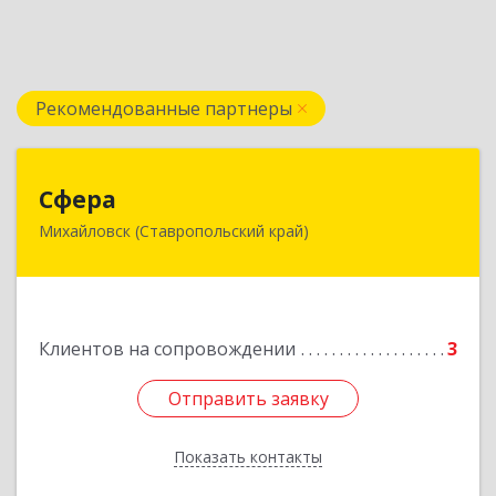
Рекомендованные партнеры
Сфера
Сфера
Михайловск (Ставропольский край)
356240, Ставропольский край, Шпаковский р-
н, Михайловск г, Ленина ул, дом № 156/2,
пом.111
Подробнее
Клиентов на сопровождении
3
Отправить заявку
Отправить заявку
Показать контакты
Назад