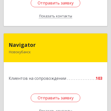
Отправить заявку
Отправить заявку
Показать контакты
Назад
Navigator
Navigator
Новокубанск
352240, Краснодарский край, Новокубанск г,
Пушкина ул, дом № 67
Подробнее
Клиентов на сопровождении
103
Отправить заявку
Отправить заявку
Показать контакты
Назад