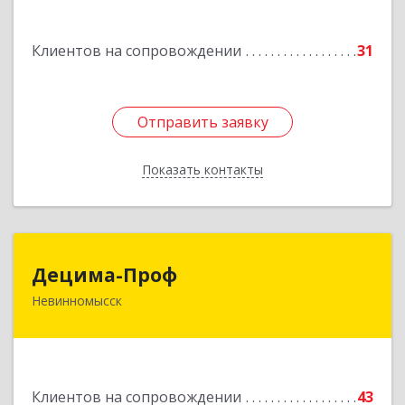
№ 50
Подробнее
Клиентов на сопровождении
31
Отправить заявку
Отправить заявку
Показать контакты
Назад
Децима-Проф
Децима-Проф
Невинномысск
357100, Ставропольский край, Невинномысск г,
Гагарина ул, дом № 63
Подробнее
Клиентов на сопровождении
43