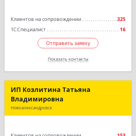
Подробнее
Клиентов на сопровождении
325
1С:Специалист
16
Отправить заявку
Отправить заявку
Показать контакты
Назад
ИП Козлитина Татьяна
ИП Козлитина Татьяна
Владимировна
Владимировна
Новоалександровск
356000, Ставропольский край,
Новоалександровск г, Гайдара пер, дом № 25
Клиентов на сопровождении
153
Подробнее