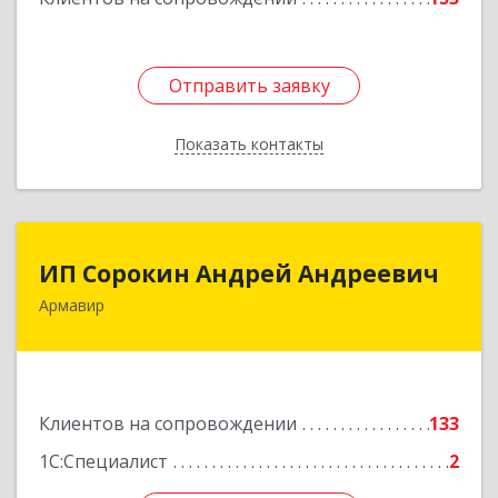
Отправить заявку
Отправить заявку
Показать контакты
Назад
ИП Сорокин Андрей Андреевич
ИП Сорокин Андрей Андреевич
Армавир
352900, Краснодарский край, Армавир г,
Ф.Энгельса ул, дом № 25, кв.309
Подробнее
Клиентов на сопровождении
133
1С:Специалист
2