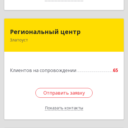
Региональный центр
Региональный центр
Златоуст
456227, Челябинская обл, Златоуст г, Мира пр-
кт, дом № 21
Подробнее
Клиентов на сопровождении
65
Отправить заявку
Отправить заявку
Показать контакты
Назад