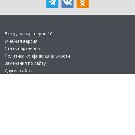
Вход для партнеров 1С
Учебная версия
Стать партнером
Политика конфиденциальности
Замечания по сайту
Другие сайты
Телефон:
+7 (495) 737-92-57
Email:
site_v8@1c.ru
Отдел продаж:
г. Москва
,
улица Селезнёвская, дом 21