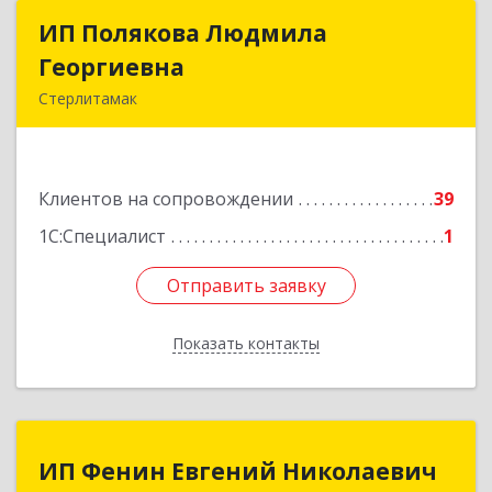
ИП Полякова Людмила
ИП Полякова Людмила
Георгиевна
Георгиевна
Стерлитамак
453120, Башкортостан Респ, Стерлитамак г,
Имая Насыри ул, дом № 1, кв.74
Клиентов на сопровождении
39
Подробнее
1С:Специалист
1
Отправить заявку
Отправить заявку
Показать контакты
Назад
ИП Фенин Евгений Николаевич
ИП Фенин Евгений Николаевич