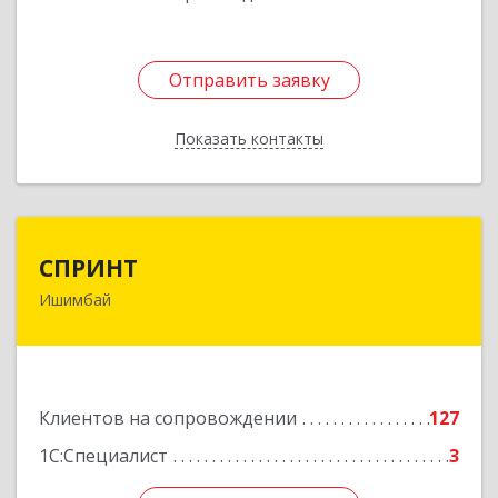
Отправить заявку
Отправить заявку
Показать контакты
Назад
СПРИНТ
СПРИНТ
Ишимбай
453201, Башкортостан Респ, Ишимбайский р-н,
Ишимбай г, Якупа Кулмыя ул, дом № 25
Подробнее
Клиентов на сопровождении
127
1С:Специалист
3