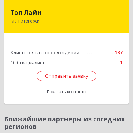
Топ Лайн
Топ Лайн
Магнитогорск
454000, Челябинская обл, Магнитогорск г,
Галиуллина ул, дом № 11, А, кв.1
Подробнее
Клиентов на сопровождении
187
1С:Специалист
1
Отправить заявку
Отправить заявку
Показать контакты
Назад
Ближайшие партнеры из соседних
регионов