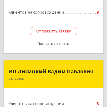
Подробнее
Клиентов на сопровождении
9
Отправить заявку
Отправить заявку
Показать контакты
Назад
ИП Лисицкий Вадим Павлович
ИП Лисицкий Вадим Павлович
Белорецк
453501, Башкортостан Респ, Белорецк г,
Кооперативная ул, дом № 4, корпус А, кв.32
Подробнее
Клиентов на сопровождении
8