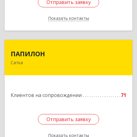
Отправить заявку
Отправить заявку
Показать контакты
Назад
ПАПИЛОН
ПАПИЛОН
Сатка
456910, Челябинская обл, Саткинский р-н, г
Сатка, ул Индустриальная, д.18
Подробнее
Клиентов на сопровождении
71
Отправить заявку
Отправить заявку
Показать контакты
Назад