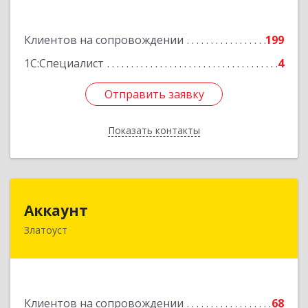
Подробнее
Клиентов на сопровождении
199
1С:Специалист
4
Отправить заявку
Отправить заявку
Показать контакты
Назад
Аккаунт
Аккаунт
Златоуст
456200, Челябинская обл, Златоуст г, 40-летия
Победы ул, дом № 54, кв.8
Подробнее
Клиентов на сопровождении
68